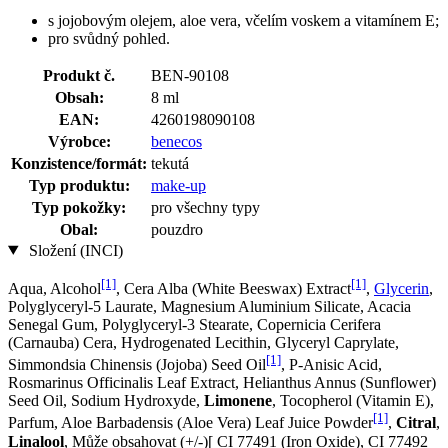
s jojobovým olejem, aloe vera, včelím voskem a vitamínem E;
pro svůdný pohled.
Produkt č.
BEN-90108
Obsah:
8 ml
EAN:
4260198090108
Výrobce:
benecos
Konzistence/formát:
tekutá
Typ produktu:
make-up
Typ pokožky:
pro všechny typy
Obal:
pouzdro
Složení (INCI)
[1]
[1]
Aqua, Alcohol
, Cera Alba (White Beeswax) Extract
,
Glycerin
,
Polyglyceryl-5 Laurate, Magnesium Aluminium Silicate, Acacia
Senegal Gum, Polyglyceryl-3 Stearate, Copernicia Cerifera
(Carnauba) Cera, Hydrogenated Lecithin, Glyceryl Caprylate,
[1]
Simmondsia Chinensis (Jojoba) Seed Oil
, P-Anisic Acid,
Rosmarinus Officinalis Leaf Extract, Helianthus Annus (Sunflower)
Seed Oil, Sodium Hydroxyde,
Limonene
, Tocopherol (Vitamin E),
[1]
Parfum, Aloe Barbadensis (Aloe Vera) Leaf Juice Powder
,
Citral
,
Linalool
, Může obsahovat (+/-)[ CI 77491 (Iron Oxide), CI 77492