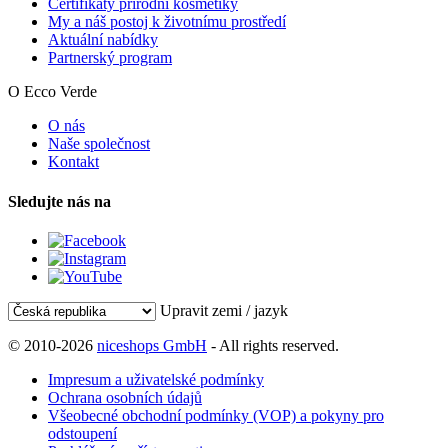
Certifikáty přírodní kosmetiky
My a náš postoj k životnímu prostředí
Aktuální nabídky
Partnerský program
O Ecco Verde
O nás
Naše společnost
Kontakt
Sledujte nás na
Upravit zemi / jazyk
© 2010-2026
niceshops GmbH
- All rights reserved.
Impresum a uživatelské podmínky
Ochrana osobních údajů
Všeobecné obchodní podmínky (VOP) a pokyny pro
odstoupení