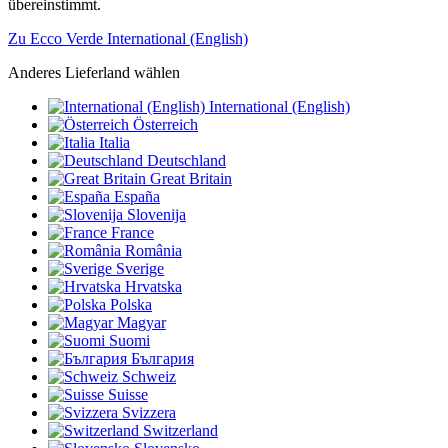
übereinstimmt.
Zu Ecco Verde International (English)
Anderes Lieferland wählen
International (English)
Österreich
Italia
Deutschland
Great Britain
España
Slovenija
France
România
Sverige
Hrvatska
Polska
Magyar
Suomi
България
Schweiz
Suisse
Svizzera
Switzerland