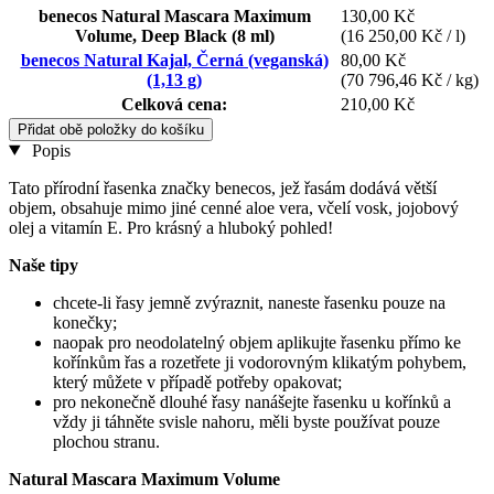
benecos Natural Mascara Maximum
130,00 Kč
Volume, Deep Black (8 ml)
(16 250,00 Kč / l)
benecos Natural Kajal, Černá (veganská)
80,00 Kč
(1,13 g)
(70 796,46 Kč / kg)
Celková cena:
210,00 Kč
Přidat obě položky do košíku
Popis
Tato přírodní řasenka značky benecos, jež řasám dodává větší
objem, obsahuje mimo jiné cenné aloe vera, včelí vosk, jojobový
olej a vitamín E. Pro krásný a hluboký pohled!
Naše tipy
chcete-li řasy jemně zvýraznit, naneste řasenku pouze na
konečky;
naopak pro neodolatelný objem aplikujte řasenku přímo ke
kořínkům řas a rozetřete ji vodorovným klikatým pohybem,
který můžete v případě potřeby opakovat;
pro nekonečně dlouhé řasy nanášejte řasenku u kořínků a
vždy ji táhněte svisle nahoru, měli byste používat pouze
plochou stranu.
Natural Mascara Maximum Volume