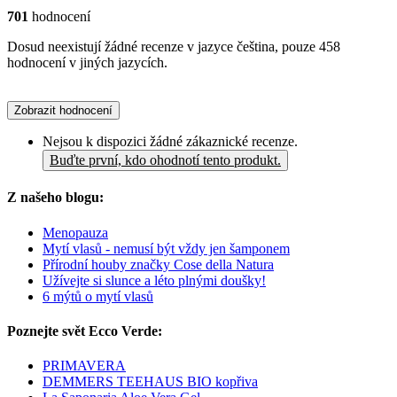
701
hodnocení
Dosud neexistují žádné recenze v jazyce čeština, pouze 458
hodnocení v jiných jazycích.
Zobrazit hodnocení
Nejsou k dispozici žádné zákaznické recenze.
Buďte první, kdo ohodnotí tento produkt.
Z našeho blogu:
Menopauza
Mytí vlasů - nemusí být vždy jen šamponem
Přírodní houby značky Cose della Natura
Užívejte si slunce a léto plnými doušky!
6 mýtů o mytí vlasů
Poznejte svět Ecco Verde:
PRIMAVERA
DEMMERS TEEHAUS BIO kopřiva