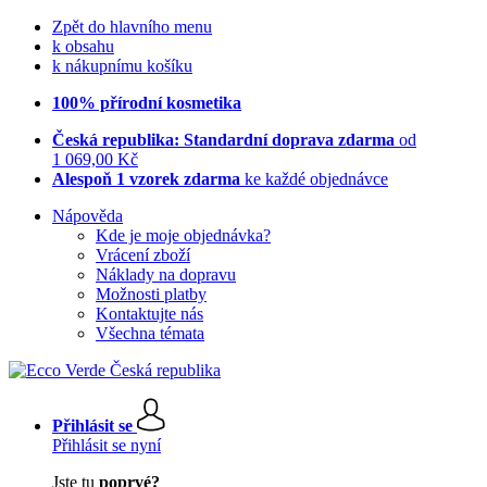
Zpět do hlavního menu
k obsahu
k nákupnímu košíku
100% přírodní kosmetika
Česká republika: Standardní doprava zdarma
od
1 069,00 Kč
Alespoň 1 vzorek zdarma
ke každé objednávce
Nápověda
Kde je moje objednávka?
Vrácení zboží
Náklady na dopravu
Možnosti platby
Kontaktujte nás
Všechna témata
Přihlásit se
Přihlásit se nyní
Jste tu
poprvé?