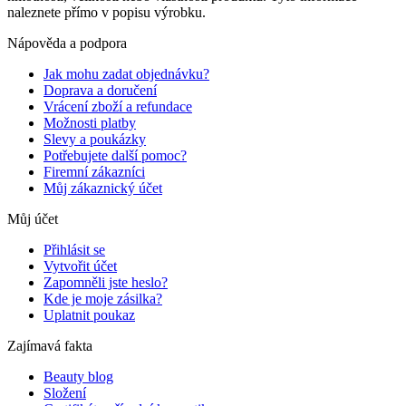
naleznete přímo v popisu výrobku.
Nápověda a podpora
Jak mohu zadat objednávku?
Doprava a doručení
Vrácení zboží a refundace
Možnosti platby
Slevy a poukázky
Potřebujete další pomoc?
Firemní zákazníci
Můj zákaznický účet
Můj účet
Přihlásit se
Vytvořit účet
Zapomněli jste heslo?
Kde je moje zásilka?
Uplatnit poukaz
Zajímavá fakta
Beauty blog
Složení