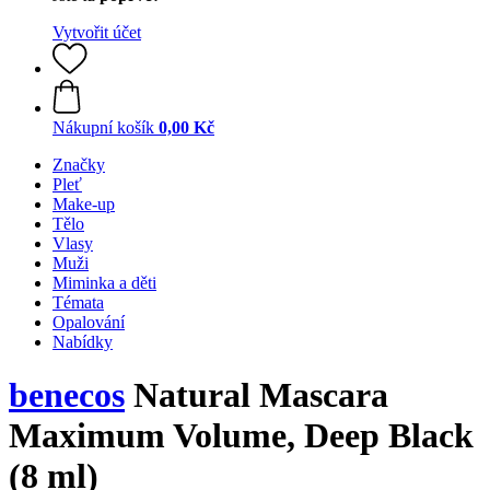
Vytvořit účet
Nákupní košík
0,00 Kč
Značky
Pleť
Make-up
Tělo
Vlasy
Muži
Miminka a děti
Témata
Opalování
Nabídky
benecos
Natural Mascara
Maximum Volume, Deep Black
(8 ml)