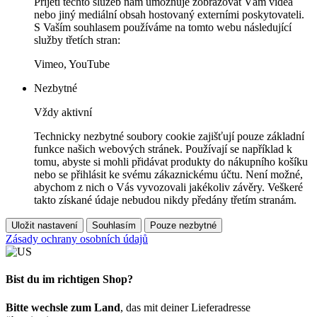
Přijetí těchto služeb nám umožňuje zobrazovat Vám videa
nebo jiný mediální obsah hostovaný externími poskytovateli.
S Vaším souhlasem používáme na tomto webu následující
služby třetích stran:
Vimeo, YouTube
Nezbytné
Vždy aktivní
Technicky nezbytné soubory cookie zajišťují pouze základní
funkce našich webových stránek. Používají se například k
tomu, abyste si mohli přidávat produkty do nákupního košíku
nebo se přihlásit ke svému zákaznickému účtu. Není možné,
abychom z nich o Vás vyvozovali jakékoliv závěry. Veškeré
takto získané údaje nebudou nikdy předány třetím stranám.
Uložit nastavení
Souhlasím
Pouze nezbytné
Zásady ochrany osobních údajů
Bist du im richtigen Shop?
Bitte wechsle zum Land
, das mit deiner Lieferadresse