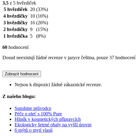
3,5
z 5 hvězdiček
5 hvězdiček
20
(33%)
4 hvězdičky
10
(16%)
3 hvězdičky
16
(26%)
2 hvězdičky
9
(15%)
1 hvězdička
5
(8%)
60
hodnocení
Dosud neexistují žádné recenze v jazyce čeština, pouze 37 hodnocení 
Zobrazit hodnocení
Nejsou k dispozici žádné zákaznické recenze.
Z našeho blogu:
Sunshine průvodce
Péče o pleť s 100% Pure
Hliník v kosmetických přípravcích
Ekologicky šetrné obaly na vyšší úrovni
6 mýtů o mytí vlasů