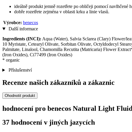
ideálně produkt jemně rozetřete po obličeji pomocí navlhčené 
dobře rozetřete zejména v oblasti krku a linie vlasů.
Výrobce:
benecos
Další informace
Ingredients (INCI):
Aqua (Water), Salvia Sclarea (Clary) Flower/le
10 Myristate, Cetearyl Olivate, Sorbitan Olivate, Octyldodecyl Stear
Palmitate, Linalool, Chamomilla Recutita (Matricaria) Flower Extra
(Iron Oxides), Ci77499 (Iron Oxides)
* organic
Příslušenství
Recenze našich zákazníků a zákaznic
Ohodnotit produkt
hodnocení pro benecos Natural Light Fluid
37 hodnocení v jiných jazycích