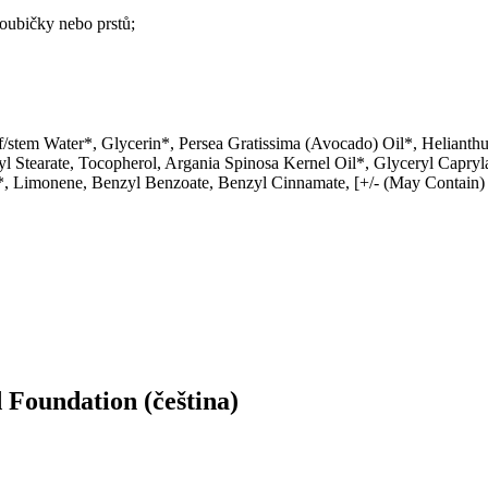
houbičky nebo prstů;
af/stem Water*, Glycerin*, Persea Gratissima (Avocado) Oil*, Helianth
oyl Stearate, Tocopherol, Argania Spinosa Kernel Oil*, Glyceryl Capry
ct*, Limonene, Benzyl Benzoate, Benzyl Cinnamate, [+/- (May Contain)
 Foundation (čeština)