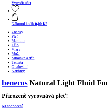
Vytvořit účet
Nákupní košík
0,00 Kč
Značky
Pleť
Make-up
Tělo
Vlasy
Muži
Miminka a děti
Témata
Opalování
Nabídky
benecos
Natural Light Fluid Fo
Přirozeně vyrovnává pleť!
60 hodnocení