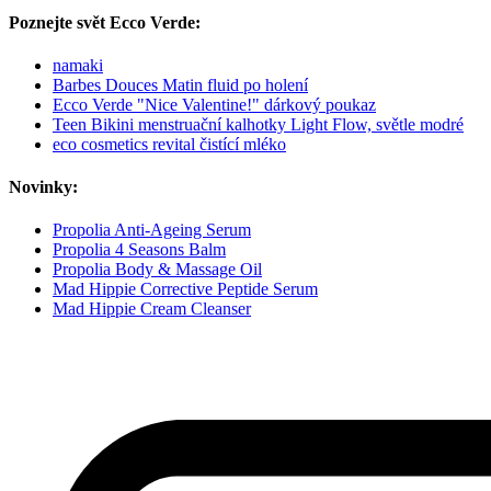
Poznejte svět Ecco Verde:
namaki
Barbes Douces Matin fluid po holení
Ecco Verde "Nice Valentine!" dárkový poukaz
Teen Bikini menstruační kalhotky Light Flow, světle modré
eco cosmetics revital čistící mléko
Novinky:
Propolia Anti-Ageing Serum
Propolia 4 Seasons Balm
Propolia Body & Massage Oil
Mad Hippie Corrective Peptide Serum
Mad Hippie Cream Cleanser