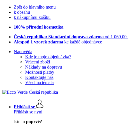
Zpět do hlavního menu
k obsahu
k nákupnímu košíku
100% přírodní kosmetika
Česká republika: Standardní doprava zdarma
od 1 069,00
Alespoň 1 vzorek zdarma
ke každé objednávce
Nápověda
Kde je moje objednávka?
Vrácení zboží
Náklady na dopravu
Možnosti platby
Kontaktujte nás
Všechna témata
Přihlásit se
Přihlásit se nyní
Jste tu
poprvé?