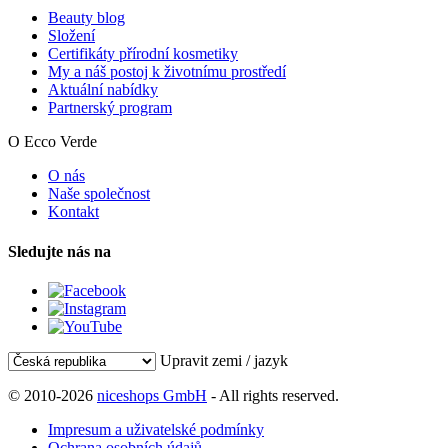
Beauty blog
Složení
Certifikáty přírodní kosmetiky
My a náš postoj k životnímu prostředí
Aktuální nabídky
Partnerský program
O Ecco Verde
O nás
Naše společnost
Kontakt
Sledujte nás na
Upravit zemi / jazyk
© 2010-2026
niceshops GmbH
- All rights reserved.
Impresum a uživatelské podmínky
Ochrana osobních údajů