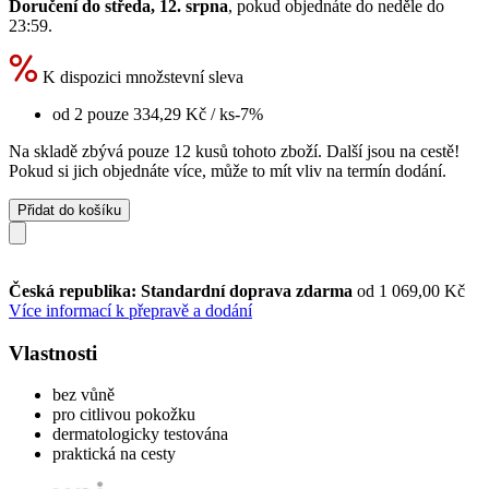
Doručení do středa, 12. srpna
, pokud objednáte do
neděle do
23:59
.
K dispozici množstevní sleva
od 2 pouze
334,29 Kč
/ ks
-7%
Na skladě zbývá pouze 12 kusů tohoto zboží. Další jsou na cestě!
Pokud si jich objednáte více, může to mít vliv na termín dodání.
Přidat do košíku
Česká republika: Standardní doprava zdarma
od 1 069,00 Kč
Více informací k přepravě a dodání
Vlastnosti
bez vůně
pro citlivou pokožku
dermatologicky testována
praktická na cesty