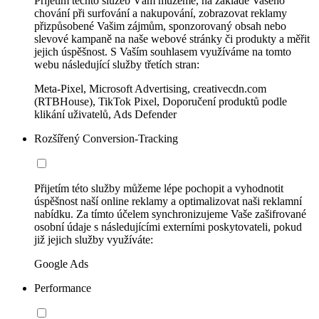
Přijetím těchto služeb Vám můžeme, na základě Vašeho
chování při surfování a nakupování, zobrazovat reklamy
přizpůsobené Vašim zájmům, sponzorovaný obsah nebo
slevové kampaně na naše webové stránky či produkty a měřit
jejich úspěšnost. S Vaším souhlasem využíváme na tomto
webu následující služby třetích stran:
Meta-Pixel, Microsoft Advertising, creativecdn.com
(RTBHouse), TikTok Pixel, Doporučení produktů podle
klikání uživatelů, Ads Defender
Rozšířený Conversion-Tracking
Přijetím této služby můžeme lépe pochopit a vyhodnotit
úspěšnost naší online reklamy a optimalizovat naši reklamní
nabídku. Za tímto účelem synchronizujeme Vaše zašifrované
osobní údaje s následujícími externími poskytovateli, pokud
již jejich služby využíváte:
Google Ads
Performance