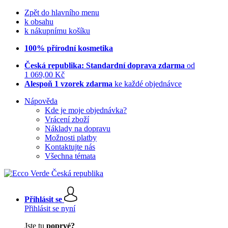
Zpět do hlavního menu
k obsahu
k nákupnímu košíku
100% přírodní kosmetika
Česká republika: Standardní doprava zdarma
od
1 069,00 Kč
Alespoň 1 vzorek zdarma
ke každé objednávce
Nápověda
Kde je moje objednávka?
Vrácení zboží
Náklady na dopravu
Možnosti platby
Kontaktujte nás
Všechna témata
Přihlásit se
Přihlásit se nyní
Jste tu
poprvé?