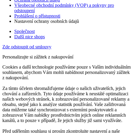
Všeobecné obchodní podmínky (VOP) a pokyny pro
odstoupení
Prohlášení o přístupnosti
Nastavení ochrany osobních údajů
Společnost
Další nice shops
Zde odstoupit od smlouvy
Personalizujte si zážitek z nakupování
Cookies a další technologie používáme pouze s Vaším individuálním
souhlasem, abychom Vám mohli nabídnout personalizovaný zážitek
z nakupování.
Za tímto účelem shromažďujeme údaje o našich uživatelích, jejich
chování a zařízeních. Tyto údaje používáme k neustálé optimalizaci
našich webových stránek, k zobrazování personalizované reklamy a
obsahu, stejně jako k analýze statistik používání. Vaše zašifrovaná
data můžeme také synchronizovat s externími poskytovateli a
zobrazovat Vám nabídky prostřednictvím jejich online reklamních
kanálů, a to pouze v případě, že jejich služby již sami využíváte.
Před udělením souhlasu si prosím zkontrolujte nastavení a naše