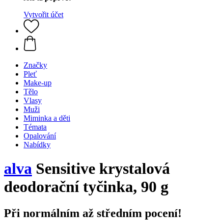
Vytvořit účet
Značky
Pleť
Make-up
Tělo
Vlasy
Muži
Miminka a děti
Témata
Opalování
Nabídky
alva
Sensitive krystalová
deodorační tyčinka, 90 g
Při normálním až středním pocení!