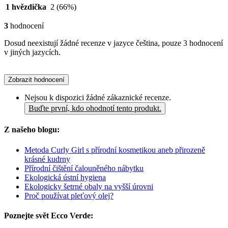
1 hvězdička
2
(66%)
3
hodnocení
Dosud neexistují žádné recenze v jazyce čeština, pouze 3 hodnocení
v jiných jazycích.
Zobrazit hodnocení
Nejsou k dispozici žádné zákaznické recenze.
Buďte první, kdo ohodnotí tento produkt.
Z našeho blogu:
Metoda Curly Girl s přírodní kosmetikou aneb přirozeně
krásné kudrny
Přírodní čištění čalouněného nábytku
Ekologická ústní hygiena
Ekologicky šetrné obaly na vyšší úrovni
Proč používat pleťový olej?
Poznejte svět Ecco Verde: