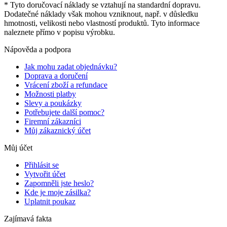
* Tyto doručovací náklady se vztahují na standardní dopravu.
Dodatečné náklady však mohou vzniknout, např. v důsledku
hmotnosti, velikosti nebo vlastností produktů. Tyto informace
naleznete přímo v popisu výrobku.
Nápověda a podpora
Jak mohu zadat objednávku?
Doprava a doručení
Vrácení zboží a refundace
Možnosti platby
Slevy a poukázky
Potřebujete další pomoc?
Firemní zákazníci
Můj zákaznický účet
Můj účet
Přihlásit se
Vytvořit účet
Zapomněli jste heslo?
Kde je moje zásilka?
Uplatnit poukaz
Zajímavá fakta