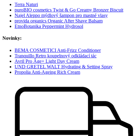
Terra Naturi
puroBIO cosmetics Twist & Go Creamy Bronzer Biscuit
Najel Aleppo mýdlový šampon pro mastné vlasy
provida organics Organic After Shave Balsam
EtnoBotanika Peppermint Hydrosol
Novinky:
BEMA COSMETICI Anti-Frizz Conditioner
Tranquillo Retro koupelnový odkládací tác
Avril Pro Âge+ Light Day Cream
UND GRETEL WALT Hydrating & Setting Spray
Propolia Anti-Ageing Rich Cream