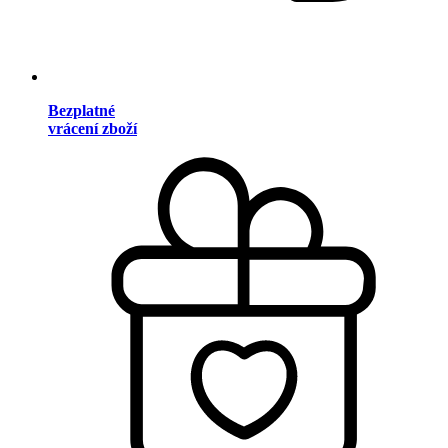
Bezplatné
vrácení zboží