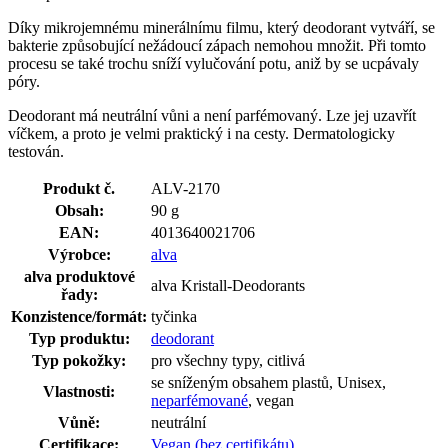
Díky mikrojemnému minerálnímu filmu, který deodorant vytváří, se
bakterie způsobující nežádoucí zápach nemohou množit. Při tomto
procesu se také trochu sníží vylučování potu, aniž by se ucpávaly
póry.
Deodorant má neutrální vůni a není parfémovaný. Lze jej uzavřít
víčkem, a proto je velmi praktický i na cesty. Dermatologicky
testován.
Produkt č.
ALV-2170
Obsah:
90 g
EAN:
4013640021706
Výrobce:
alva
alva produktové
alva Kristall-Deodorants
řady:
Konzistence/formát:
tyčinka
Typ produktu:
deodorant
Typ pokožky:
pro všechny typy, citlivá
se sníženým obsahem plastů, Unisex,
Vlastnosti:
neparfémované
, vegan
Vůně:
neutrální
Certifikace:
Vegan (bez certifikátu)