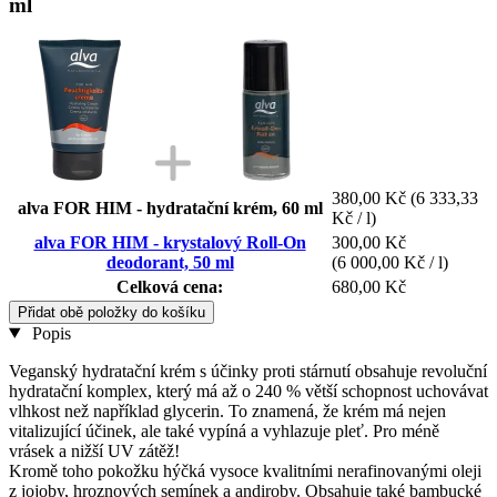
ml
380,00 Kč
(6 333,33
alva FOR HIM - hydratační krém, 60 ml
Kč / l)
alva FOR HIM - krystalový Roll-On
300,00 Kč
deodorant, 50 ml
(6 000,00 Kč / l)
Celková cena:
680,00 Kč
Přidat obě položky do košíku
Popis
Veganský hydratační krém s účinky proti stárnutí obsahuje revoluční
hydratační komplex, který má až o 240 % větší schopnost uchovávat
vlhkost než například glycerin. To znamená, že krém má nejen
vitalizující účinek, ale také vypíná a vyhlazuje pleť. Pro méně
vrásek a nižší UV zátěž!
Kromě toho pokožku hýčká vysoce kvalitními nerafinovanými oleji
z jojoby, hroznových semínek a andiroby. Obsahuje také bambucké