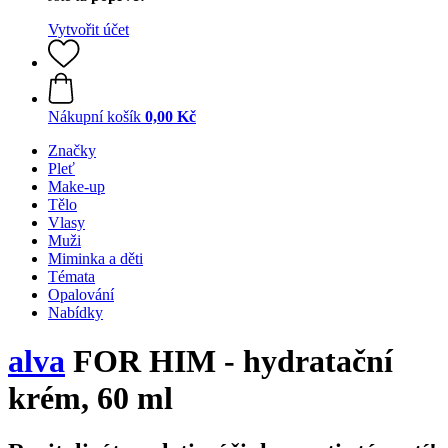
Vytvořit účet
Nákupní košík
0,00 Kč
Značky
Pleť
Make-up
Tělo
Vlasy
Muži
Miminka a děti
Témata
Opalování
Nabídky
alva
FOR HIM - hydratační
krém, 60 ml