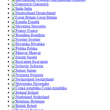
Österreich
Italia
Deutschland
Great Britain
España
Slovenija
France
România
Sverige
Hrvatska
Polska
Magyar
Suomi
България
Schweiz
Suisse
Svizzera
Switzerland
Slovensko
Česká republika
Ireland
Nederland
Belgique
België