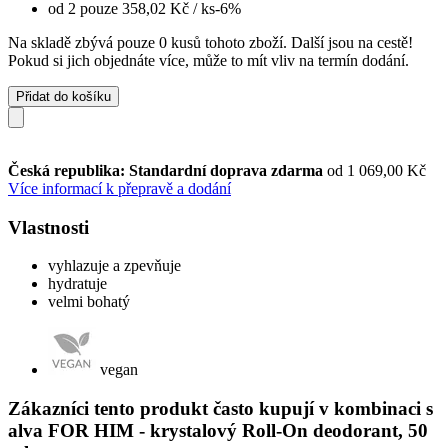
od 2 pouze
358,02 Kč
/ ks
-6%
Na skladě zbývá pouze 0 kusů tohoto zboží. Další jsou na cestě!
Pokud si jich objednáte více, může to mít vliv na termín dodání.
Přidat do košíku
Česká republika: Standardní doprava zdarma
od 1 069,00 Kč
Více informací k přepravě a dodání
Vlastnosti
vyhlazuje a zpevňuje
hydratuje
velmi bohatý
vegan
Zákazníci tento produkt často kupují v kombinaci s
alva FOR HIM - krystalový Roll-On deodorant, 50