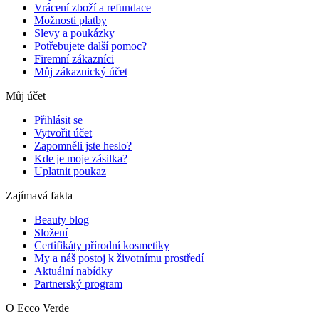
Vrácení zboží a refundace
Možnosti platby
Slevy a poukázky
Potřebujete další pomoc?
Firemní zákazníci
Můj zákaznický účet
Můj účet
Přihlásit se
Vytvořit účet
Zapomněli jste heslo?
Kde je moje zásilka?
Uplatnit poukaz
Zajímavá fakta
Beauty blog
Složení
Certifikáty přírodní kosmetiky
My a náš postoj k životnímu prostředí
Aktuální nabídky
Partnerský program
O Ecco Verde