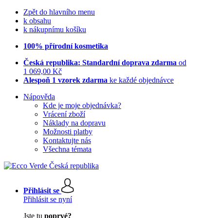
Zpět do hlavního menu
k obsahu
k nákupnímu košíku
100% přírodní kosmetika
Česká republika: Standardní doprava zdarma
od
1 069,00 Kč
Alespoň 1 vzorek zdarma
ke každé objednávce
Nápověda
Kde je moje objednávka?
Vrácení zboží
Náklady na dopravu
Možnosti platby
Kontaktujte nás
Všechna témata
Přihlásit se
Přihlásit se nyní
Jste tu
poprvé?