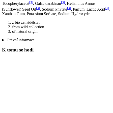
[3]
[3]
Tocopherylacetat
, Galactoarabinan
, Helianthus Annus
[3]
[3]
[3]
(Sunflower) Seed Oil
, Sodium Phytate
, Parfum, Lactic Acid
,
Xanthan Gum, Potassium Sorbate, Sodium Hydroxyde
z bio zemědělství
from wild collection
of natural origin
Právní informace
K tomu se hodí