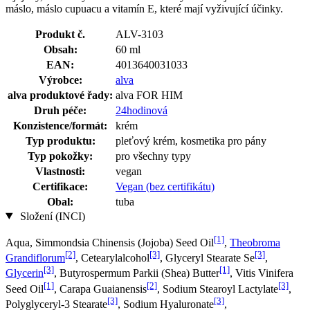
máslo, máslo cupuacu a vitamín E, které mají vyživující účinky.
Produkt č.
ALV-3103
Obsah:
60 ml
EAN:
4013640031033
Výrobce:
alva
alva produktové řady:
alva FOR HIM
Druh péče:
24hodinová
Konzistence/formát:
krém
Typ produktu:
pleťový krém, kosmetika pro pány
Typ pokožky:
pro všechny typy
Vlastnosti:
vegan
Certifikace:
Vegan (bez certifikátu)
Obal:
tuba
Složení (INCI)
[1]
Aqua, Simmondsia Chinensis (Jojoba) Seed Oil
,
Theobroma
[2]
[3]
[3]
Grandiflorum
, Cetearylalcohol
, Glyceryl Stearate Se
,
[3]
[1]
Glycerin
, Butyrospermum Parkii (Shea) Butter
, Vitis Vinifera
[1]
[2]
[3]
Seed Oil
, Carapa Guaianensis
, Sodium Stearoyl Lactylate
,
[3]
[3]
Polyglyceryl-3 Stearate
, Sodium Hyaluronate
,