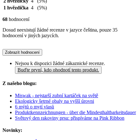
2 hvězdičky
4
(5%)
1 hvězdička
4
(5%)
68
hodnocení
Dosud neexistují žádné recenze v jazyce čeština, pouze 35
hodnocení v jiných jazycích.
Zobrazit hodnocení
Nejsou k dispozici žádné zákaznické recenze.
Buďte první, kdo ohodnotí tento produkt.
Z našeho blogu:
Miswak - nejstarší zubní kartáček na světě
Ekologicky šetrné obaly na vyšší úrovni
6 mýtů o mytí vlasů
Produktkennzeichnungen - über die Mindesthaltbarkeitsdauer
Světový den rakoviny prsu: přispíváme na Pink Ribbon
Novinky: