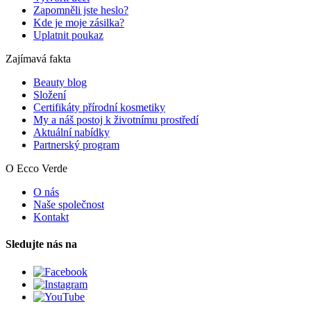
Zapomněli jste heslo?
Kde je moje zásilka?
Uplatnit poukaz
Zajímavá fakta
Beauty blog
Složení
Certifikáty přírodní kosmetiky
My a náš postoj k životnímu prostředí
Aktuální nabídky
Partnerský program
O Ecco Verde
O nás
Naše společnost
Kontakt
Sledujte nás na