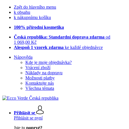
Zpět do hlavního menu
k obsahu
k nákupnímu košíku
100% přírodní kosmetika
Česká republika: Standardní doprava zdarma
od
1 069,00 Kč
Alespoň 1 vzorek zdarma
ke každé objednávce
Nápověda
Kde je moje objednávka?
Vrácení zboží
Náklady na dopravu
Možnosti platby
Kontaktujte nás
Všechna témata
Přihlásit se
Přihlásit se nyní
Jste tu
poprvé?