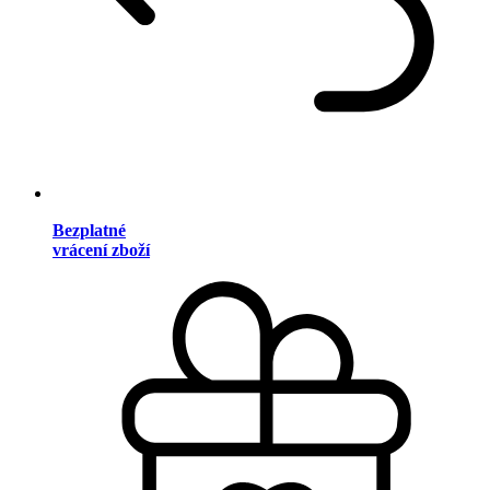
Bezplatné
vrácení zboží