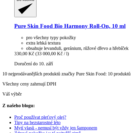
Pure Skin Food
Bio Harmony Roll-​On, 10 ml
pro všechny typy pokožky
extra lehká textura
obsahuje levanduli, geránium, růžové dřevo a hřebíček
330,00 Kč
(33 000,00 Kč / l)
Doručení do 10. září
10 nejprodávanějších produktů značky Pure Skin Food: 10 produktů
Všechny ceny zahrnují DPH
Váš výběr
Z našeho blogu:
Proč používat pleťový olej?
Tipy na bezstarostné léto
Mytí vlasů - nemusí být vždy jen šamponem