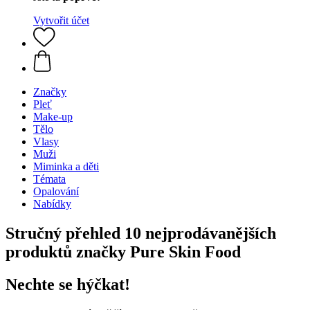
Vytvořit účet
Značky
Pleť
Make-up
Tělo
Vlasy
Muži
Miminka a děti
Témata
Opalování
Nabídky
Stručný přehled 10 nejprodávanějších
produktů značky Pure Skin Food
Nechte se hýčkat!