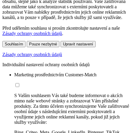
obsahu, stejně jako k analýze statistik používání. Vaše zašifrovaná
data můžeme také synchronizovat s externími poskytovateli a
zobrazovat Vám nabídky prostřednictvím jejich online reklamních
kanálů, a to pouze v případě, že jejich služby již sami využíváte.
Před udělením souhlasu si prosím zkontrolujte nastavení a naše
Zásady ochrany osobních údajů
.
Souhlasím
Pouze nezbytné
Upravit nastavení
Zásady ochrany osobních údajů
Individuální nastavení ochrany osobních údajů
Marketing prostřednictvím Customer-Match
S Vaším souhlasem Vás také budeme informovat o akcích
mimo naše webové stránky a zobrazovat Vám příslušné
produkty. Za tímto účelem synchronizujeme Vaše zašifrované
osobní údaje s následujícími externími poskytovateli a
využijeme jejich online reklamní kanály, pokud již jejich
služby využíváte:
Bing, Criteo, Meta, Google, LinkedIn, Pinterest, TikTok