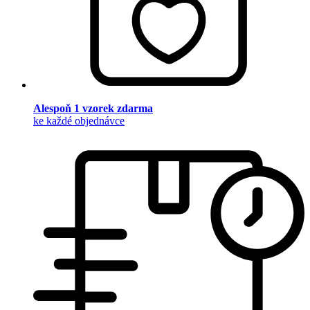
Alespoň 1 vzorek zdarma
ke každé objednávce