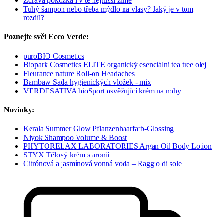
Zdravá pokožka i v té nejtužší zimě
Tuhý šampon nebo třeba mýdlo na vlasy? Jaký je v tom
rozdíl?
Poznejte svět Ecco Verde:
puroBIO Cosmetics
Biopark Cosmetics ELITE organický esenciální tea tree olej
Fleurance nature Roll-on Headaches
Bambaw Sada hygienických vložek - mix
VERDESATIVA bioSport osvěžující krém na nohy
Novinky:
Kerala Summer Glow Pflanzenhaarfarb-Glossing
Niyok Shampoo Volume & Boost
PHYTORELAX LABORATORIES Argan Oil Body Lotion
STYX Tělový krém s aronií
Citrónová a jasmínová vonná voda – Raggio di sole