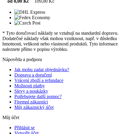
od 0,00 Kč
109,00 Kč
* Tyto doručovací náklady se vztahují na standardní dopravu.
Dodatečné náklady však mohou vzniknout, např. v důsledku
hmotnosti, velikosti nebo vlastností produktů. Tyto informace
naleznete přímo v popisu výrobku.
Nápověda a podpora
Jak mohu zadat objednávku?
Doprava a doručení
Vrácení zboží a refundace
Možnosti platby
Slevy a poukázky
Potřebujete další pomoc?
Firemní zákazníci
Můj zákaznický účet
Můj účet
Přihlásit se
Vytvořit účet