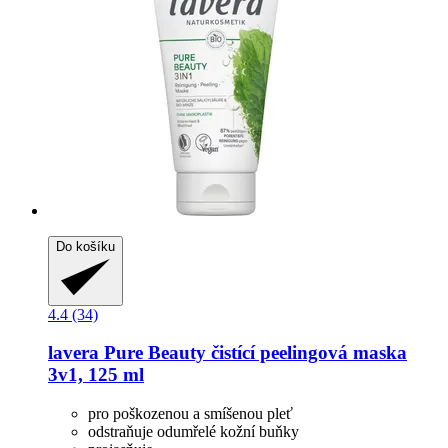
Do košíku
4.4 (34)
lavera
Pure Beauty čistící peelingová maska
3v1, 125 ml
pro poškozenou a smíšenou pleť
odstraňuje odumřelé kožní buňky