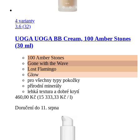
4 varianty
3.6 (32)
UOGA UOGA
BB Cream, 100 Amber Stones
(30 ml)
100 Amber Stones
Gone with the Wave
Lost Flamingo
Glow
pro všechny typy pokožky
přírodní minerály
lehká textura a dobré krytí
460,00 Kč
(15 333,33 Kč / l)
Doručení do 11. srpna