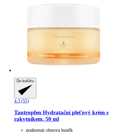
Do košíku
4.3 (55)
Tautropfen
Hydratační pleťový krém s
rakytníkem, 50 ml
podporuje obnovu buněk