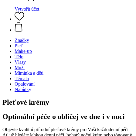
Vytvořit účet
Značky
Pleť
Make-up
Tělo
Vlasy
Muži
Miminka a děti
Témata
Opalování
Nabídky
Pleťové krémy
Optimální péče o obličej ve dne i v noci
Objevte kvalitní přírodní pleťové krémy pro Vaši každodenní péči.
Ať už hledáte lehkou denní péči, bohatý noční krém nebo tónovaný