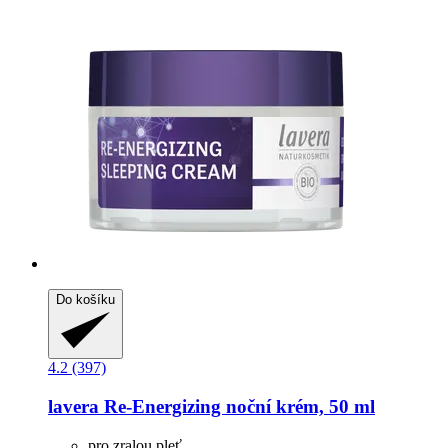
Do košíku
4.2 (397)
lavera
Re-​Energizing noční krém, 50 ml
pro zralou pleť