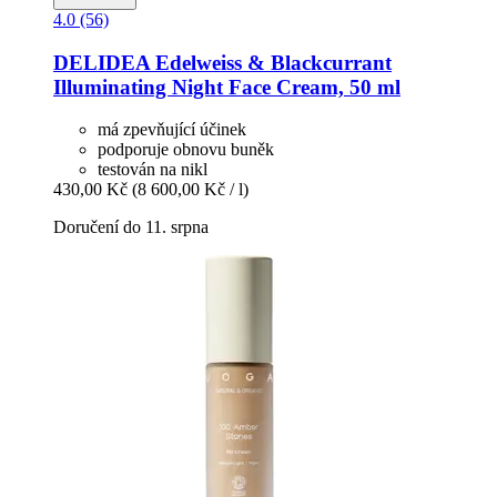
4.0 (56)
DELIDEA
Edelweiss & Blackcurrant
Illuminating Night Face Cream, 50 ml
má zpevňující účinek
podporuje obnovu buněk
testován na nikl
430,00 Kč
(8 600,00 Kč / l)
Doručení do 11. srpna