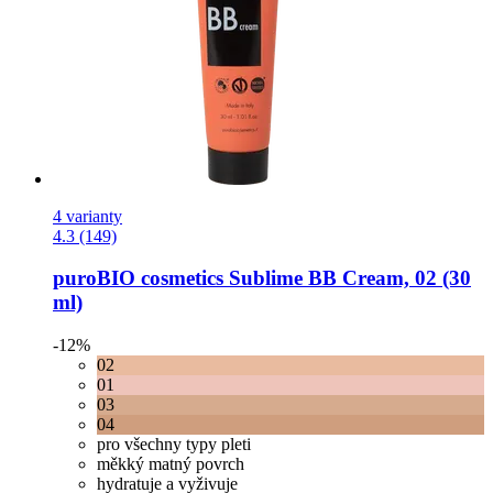
4 varianty
4.3 (149)
puroBIO cosmetics
Sublime BB Cream, 02 (30
ml)
-12%
02
01
03
04
pro všechny typy pleti
měkký matný povrch
hydratuje a vyživuje