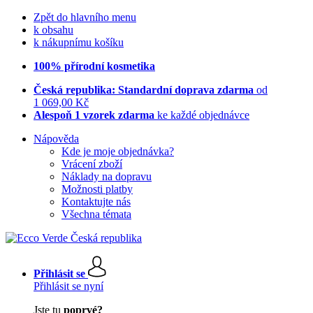
Zpět do hlavního menu
k obsahu
k nákupnímu košíku
100% přírodní kosmetika
Česká republika: Standardní doprava zdarma
od
1 069,00 Kč
Alespoň 1 vzorek zdarma
ke každé objednávce
Nápověda
Kde je moje objednávka?
Vrácení zboží
Náklady na dopravu
Možnosti platby
Kontaktujte nás
Všechna témata
Přihlásit se
Přihlásit se nyní
Jste tu
poprvé?