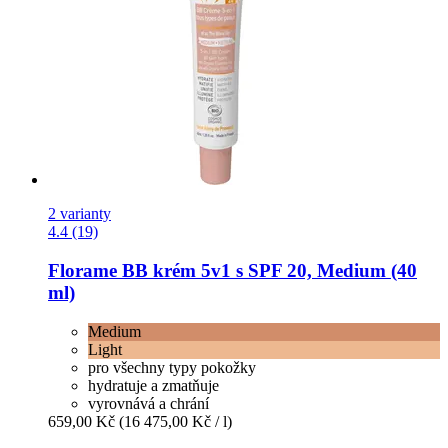
2 varianty
4.4 (19)
Florame
BB krém 5v1 s SPF 20, Medium (40
ml)
Medium
Light
pro všechny typy pokožky
hydratuje a zmatňuje
vyrovnává a chrání
659,00 Kč
(16 475,00 Kč / l)