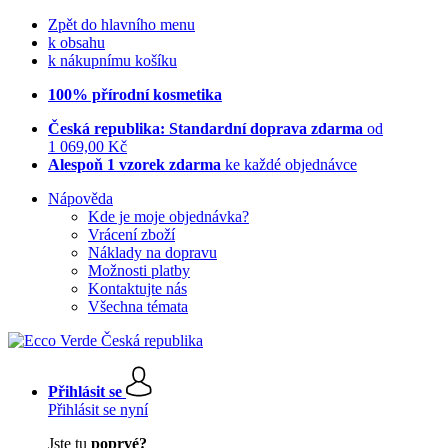
Zpět do hlavního menu
k obsahu
k nákupnímu košíku
100% přírodní kosmetika
Česká republika: Standardní doprava zdarma
od
1 069,00 Kč
Alespoň 1 vzorek zdarma
ke každé objednávce
Nápověda
Kde je moje objednávka?
Vrácení zboží
Náklady na dopravu
Možnosti platby
Kontaktujte nás
Všechna témata
Přihlásit se
Přihlásit se nyní
Jste tu
poprvé?