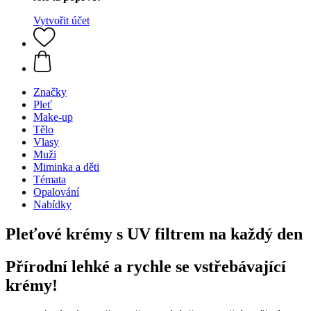
Vytvořit účet
Značky
Pleť
Make-up
Tělo
Vlasy
Muži
Miminka a děti
Témata
Opalování
Nabídky
Pleťové krémy s UV filtrem na každý den
Přírodní lehké a rychle se vstřebávající
krémy!