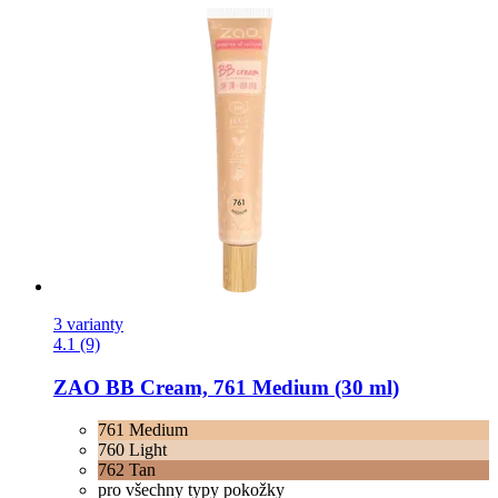
3 varianty
4.1 (9)
ZAO
BB Cream, 761 Medium (30 ml)
761 Medium
760 Light
762 Tan
pro všechny typy pokožky