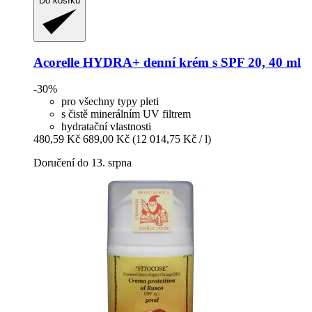
Do košíku
Acorelle
HYDRA+ denní krém s SPF 20, 40 ml
-30%
pro všechny typy pleti
s čistě minerálním UV filtrem
hydratační vlastnosti
480,59 Kč
689,00 Kč
(12 014,75 Kč / l)
Doručení do 13. srpna