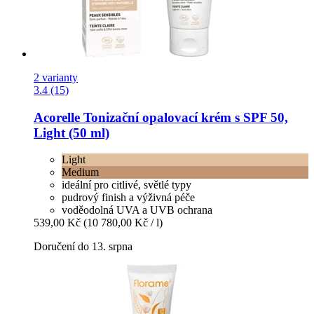
2 varianty
3.4 (15)
Acorelle
Tonizační opalovací krém s SPF 50,
Light (50 ml)
Light
Medium
ideální pro citlivé, světlé typy
pudrový finish a výživná péče
voděodolná UVA a UVB ochrana
539,00 Kč
(10 780,00 Kč / l)
Doručení do 13. srpna