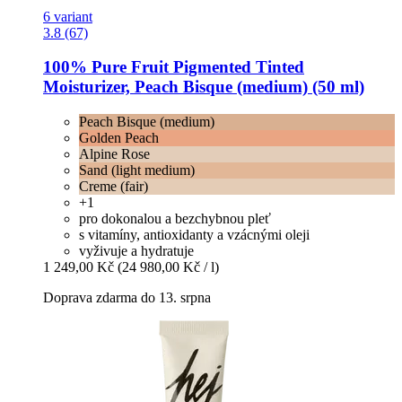
6 variant
3.8 (67)
100% Pure
Fruit Pigmented Tinted
Moisturizer, Peach Bisque (medium) (50 ml)
Peach Bisque (medium)
Golden Peach
Alpine Rose
Sand (light medium)
Creme (fair)
+1
pro dokonalou a bezchybnou pleť
s vitamíny, antioxidanty a vzácnými oleji
vyživuje a hydratuje
1 249,00 Kč
(24 980,00 Kč / l)
Doprava zdarma do 13. srpna