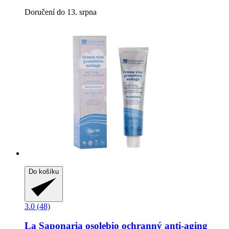
Doručení do 13. srpna
Do košíku
3.0 (48)
La Saponaria
osolebio ochranný anti-​aging