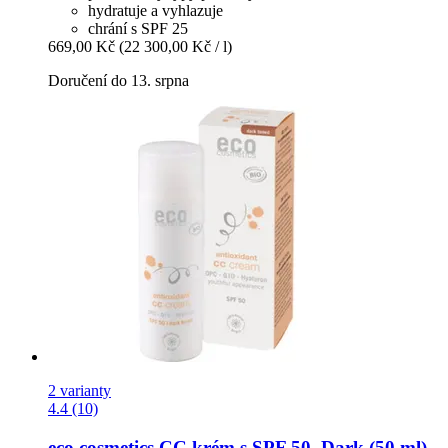
hydratuje a vyhlazuje
chrání s SPF 25
669,00 Kč
(22 300,00 Kč / l)
Doručení do 13. srpna
2 varianty
4.4 (10)
eco cosmetics
CC krém s SPF 50, Dark (50 ml)