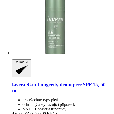
Do košíku
lavera
Skin Longevity denní péče SPF 15, 50
ml
pro všechny typy pleti
ochranný a vyhlazující přípravek
NAD+ Booster a tripeptidy
430,00 Kč
(8 600,00 Kč / l)