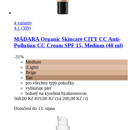
4 varianty
4.1 (309)
MÁDARA Organic Skincare
CITY CC Anti-​
Pollution CC Cream SPF 15, Medium (40 ml)
-31%
Medium
(Light)
Beige
Tan
pro všechny typy pokožky
vyhlazuje pleť
bohatý na kyselinu hyaluronovou
568,00 Kč
819,00 Kč
(14 200,00 Kč / l)
Doručení do 13. srpna