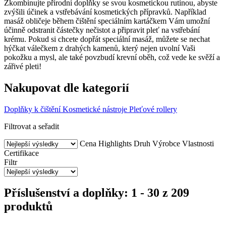
Zkombinujte přírodní doplňky se svou kosmetickou rutinou, abyste
zvýšili účinek a vstřebávání kosmetických přípravků. Například
masáž obličeje během čištění speciálním kartáčkem Vám umožní
účinně odstranit částečky nečistot a připravit pleť na vstřebání
krému. Pokud si chcete dopřát speciální masáž, můžete se nechat
hýčkat válečkem z drahých kamenů, který nejen uvolní Vaši
pokožku a mysl, ale také povzbudí krevní oběh, což vede ke svěží a
zářivé pleti!
Nakupovat dle kategorií
Doplňky k čištění
Kosmetické nástroje
Pleťové rollery
Filtrovat a seřadit
Cena
Highlights
Druh
Výrobce
Vlastnosti
Certifikace
Filtr
Příslušenství a doplňky: 1 - 30 z 209
produktů