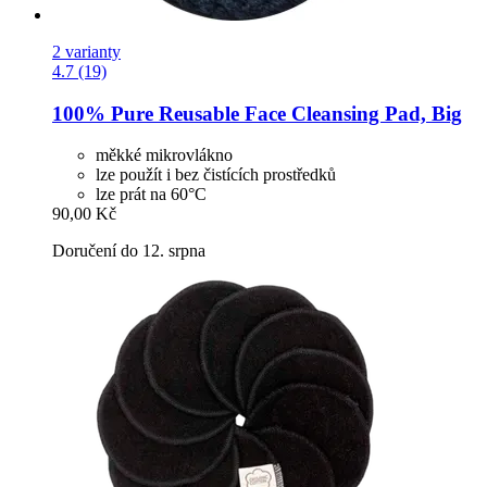
2 varianty
4.7 (19)
100% Pure
Reusable Face Cleansing Pad, Big
měkké mikrovlákno
lze použít i bez čistících prostředků
lze prát na 60°C
90,00 Kč
Doručení do 12. srpna