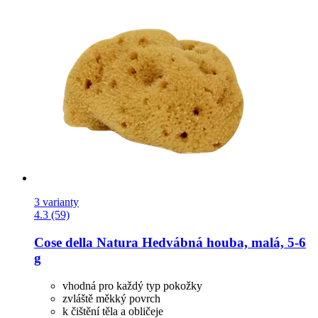
3 varianty
4.3 (59)
Cose della Natura
Hedvábná houba, malá, 5-​6
g
vhodná pro každý typ pokožky
zvláště měkký povrch
k čištění těla a obličeje