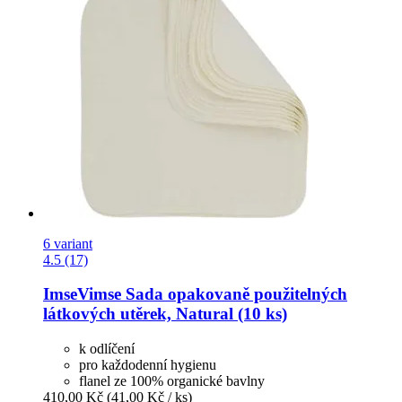
6 variant
4.5 (17)
ImseVimse
Sada opakovaně použitelných
látkových utěrek, Natural (10 ks)
k odlíčení
pro každodenní hygienu
flanel ze 100% organické bavlny
410,00 Kč
(41,00 Kč / ks)