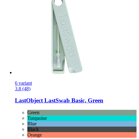
6 variant
3.8 (48)
LastObject
LastSwab Basic, Green
Green
Turquoise
Blue
Black
Orange