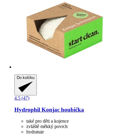
Do košíku
4.5 (47)
Hydrophil
Konjac houbička
také pro děti a kojence
zvláště měkký povrch
hydratuje