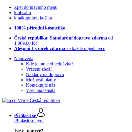
Zpět do hlavního menu
k obsahu
k nákupnímu košíku
100% přírodní kosmetika
Česká republika: Standardní doprava zdarma
od
1 069,00 Kč
Alespoň 1 vzorek zdarma
ke každé objednávce
Nápověda
Kde je moje objednávka?
Vrácení zboží
Náklady na dopravu
Možnosti platby
Kontaktujte nás
Všechna témata
Přihlásit se
Přihlásit se nyní
Jste tu
poprvé?