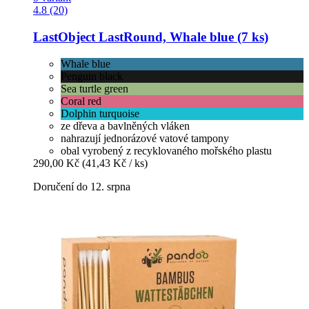
4.8 (20)
LastObject
LastRound, Whale blue (7 ks)
Whale blue
Penguin black
Sea turtle green
Coral red
Dolphin turquoise
ze dřeva a bavlněných vláken
nahrazují jednorázové vatové tampony
obal vyrobený z recyklovaného mořského plastu
290,00 Kč
(41,43 Kč / ks)
Doručení do 12. srpna