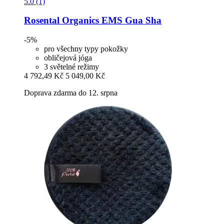
5.0 (1)
Rosental Organics
EMS Gua Sha
-5%
pro všechny typy pokožky
obličejová jóga
3 světelné režimy
4 792,49 Kč
5 049,00 Kč
Doprava zdarma do 12. srpna