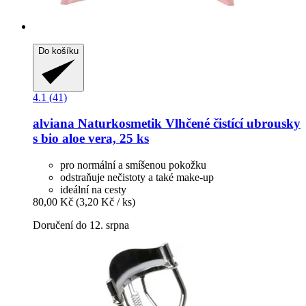
Do košíku
4.1 (41)
alviana Naturkosmetik
Vlhčené čistící ubrousky
s bio aloe vera, 25 ks
pro normální a smíšenou pokožku
odstraňuje nečistoty a také make-up
ideální na cesty
80,00 Kč
(3,20 Kč / ks)
Doručení do 12. srpna