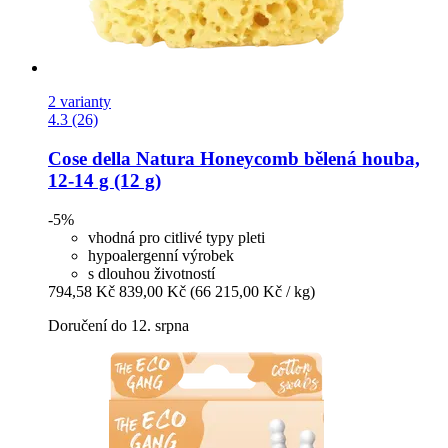
2 varianty
4.3 (26)
Cose della Natura
Honeycomb bělená houba,
12-​14 g (12 g)
-5%
vhodná pro citlivé typy pleti
hypoalergenní výrobek
s dlouhou životností
794,58 Kč
839,00 Kč
(66 215,00 Kč / kg)
Doručení do 12. srpna