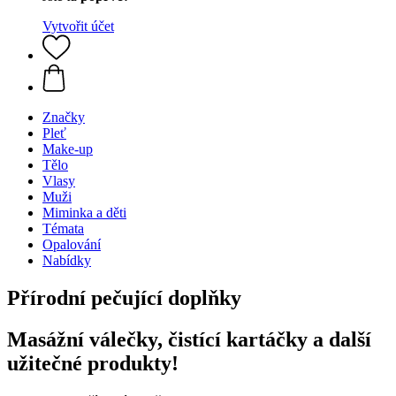
Vytvořit účet
Značky
Pleť
Make-up
Tělo
Vlasy
Muži
Miminka a děti
Témata
Opalování
Nabídky
Přírodní pečující doplňky
Masážní válečky, čistící kartáčky a další
užitečné produkty!