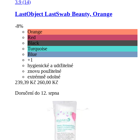
3.9 (14)
LastObject
LastSwab Beauty, Orange
-8%
Orange
Red
Black
Turquoise
Blue
+1
hygienické a udržitelné
znovu použitelné
extrémně odolné
239,39 Kč
260,00 Kč
Doručení do 12. srpna