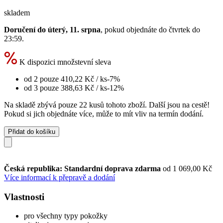
skladem
Doručení do úterý, 11. srpna
, pokud objednáte do
čtvrtek do
23:59
.
K dispozici množstevní sleva
od 2 pouze
410,22 Kč
/ ks
-7%
od 3 pouze
388,63 Kč
/ ks
-12%
Na skladě zbývá pouze 22 kusů tohoto zboží. Další jsou na cestě!
Pokud si jich objednáte více, může to mít vliv na termín dodání.
Přidat do košíku
Česká republika: Standardní doprava zdarma
od 1 069,00 Kč
Více informací k přepravě a dodání
Vlastnosti
pro všechny typy pokožky