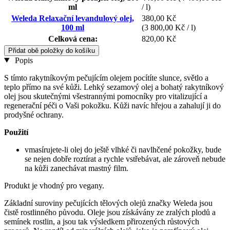
ml
/ l)
Weleda Relaxační levandulový olej,
380,00 Kč
100 ml
(3 800,00 Kč / l)
Celková cena:
820,00 Kč
Přidat obě položky do košíku
Popis
S tímto rakytníkovým pečujícím olejem pocítíte slunce, světlo a
teplo přímo na své kůži. Lehký sezamový olej a bohatý rakytníkový
olej jsou skutečnými všestrannými pomocníky pro vitalizující a
regenerační péči o Vaši pokožku. Kůži navíc hřejou a zahalují ji do
prodyšné ochrany.
Použití
vmasírujete-li olej do ještě vlhké či navlhčené pokožky, bude
se nejen dobře roztírat a rychle vstřebávat, ale zároveň nebude
na kůži zanechávat mastný film.
Produkt je vhodný pro vegany.
Základní suroviny pečujících tělových olejů značky Weleda jsou
čistě rostlinného původu. Oleje jsou získávány ze zralých plodů a
semínek rostlin, a jsou tak výsledkem přirozených růstových