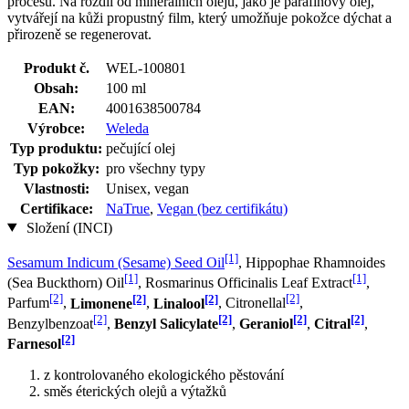
procesů. Na rozdíl od minerálních olejů, jako je parafínový olej,
vytvářejí na kůži propustný film, který umožňuje pokožce dýchat a
přirozeně se regenerovat.
Produkt č.
WEL-100801
Obsah:
100 ml
EAN:
4001638500784
Výrobce:
Weleda
Typ produktu:
pečující olej
Typ pokožky:
pro všechny typy
Vlastnosti:
Unisex, vegan
Certifikace:
NaTrue
,
Vegan (bez certifikátu)
Složení (INCI)
[1]
Sesamum Indicum (Sesame) Seed Oil
, Hippophae Rhamnoides
[1]
[1]
(Sea Buckthorn) Oil
, Rosmarinus Officinalis Leaf Extract
,
[2]
[2]
[2]
[2]
Parfum
,
Limonene
,
Linalool
, Citronellal
,
[2]
[2]
[2]
[2]
Benzylbenzoat
,
Benzyl Salicylate
,
Geraniol
,
Citral
,
[2]
Farnesol
z kontrolovaného ekologického pěstování
směs éterických olejů a výtažků