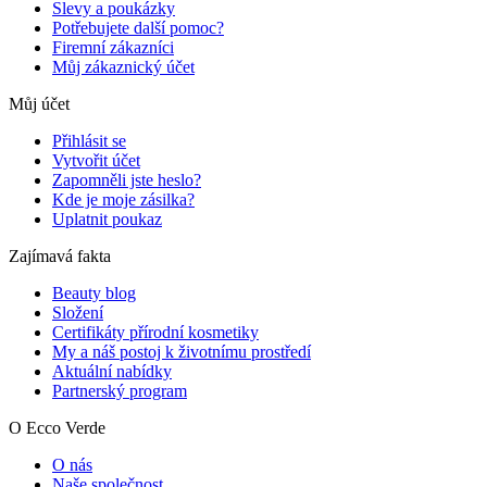
Slevy a poukázky
Potřebujete další pomoc?
Firemní zákazníci
Můj zákaznický účet
Můj účet
Přihlásit se
Vytvořit účet
Zapomněli jste heslo?
Kde je moje zásilka?
Uplatnit poukaz
Zajímavá fakta
Beauty blog
Složení
Certifikáty přírodní kosmetiky
My a náš postoj k životnímu prostředí
Aktuální nabídky
Partnerský program
O Ecco Verde
O nás
Naše společnost