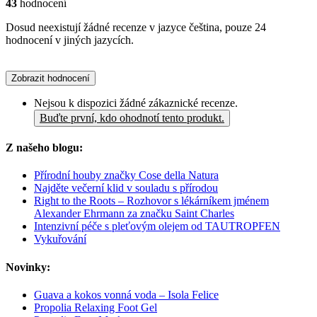
43
hodnocení
Dosud neexistují žádné recenze v jazyce čeština, pouze 24
hodnocení v jiných jazycích.
Zobrazit hodnocení
Nejsou k dispozici žádné zákaznické recenze.
Buďte první, kdo ohodnotí tento produkt.
Z našeho blogu:
Přírodní houby značky Cose della Natura
Najděte večerní klid v souladu s přírodou
Right to the Roots – Rozhovor s lékárníkem jménem
Alexander Ehrmann za značku Saint Charles
Intenzivní péče s pleťovým olejem od TAUTROPFEN
Vykuřování
Novinky:
Guava a kokos vonná voda – Isola Felice
Propolia Relaxing Foot Gel