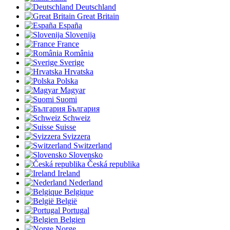
Deutschland
Great Britain
España
Slovenija
France
România
Sverige
Hrvatska
Polska
Magyar
Suomi
България
Schweiz
Suisse
Svizzera
Switzerland
Slovensko
Česká republika
Ireland
Nederland
Belgique
België
Portugal
Belgien
Norge