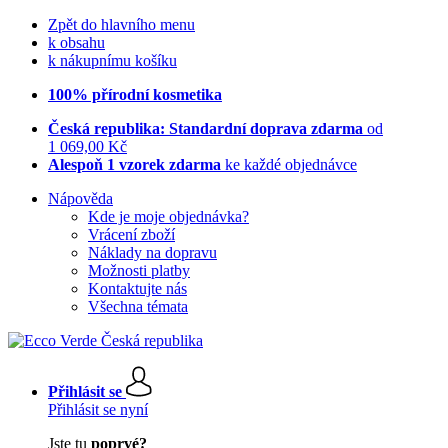
Zpět do hlavního menu
k obsahu
k nákupnímu košíku
100% přírodní kosmetika
Česká republika: Standardní doprava zdarma
od
1 069,00 Kč
Alespoň 1 vzorek zdarma
ke každé objednávce
Nápověda
Kde je moje objednávka?
Vrácení zboží
Náklady na dopravu
Možnosti platby
Kontaktujte nás
Všechna témata
Přihlásit se
Přihlásit se nyní
Jste tu
poprvé?