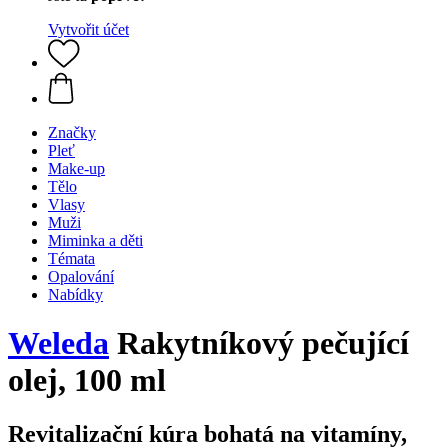
Vytvořit účet
Značky
Pleť
Make-up
Tělo
Vlasy
Muži
Miminka a děti
Témata
Opalování
Nabídky
Weleda
Rakytníkový pečující
olej, 100 ml
Revitalizační kúra bohatá na vitamíny,