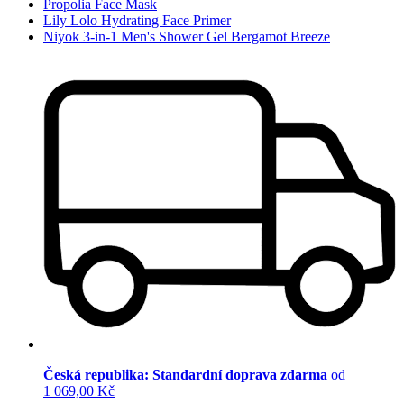
Propolia Face Mask
Lily Lolo Hydrating Face Primer
Niyok 3-in-1 Men's Shower Gel Bergamot Breeze
Česká republika: Standardní doprava zdarma
od
1 069,00 Kč