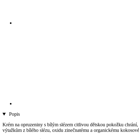
Popis
Krém na opruzeniny s bílým slézem citlivou dětskou pokožku chrání, oš
výtažkům z bílého slézu, oxidu zinečnatému a organickému kokosovému