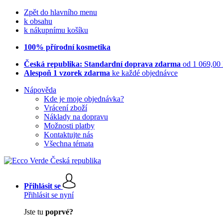
Zpět do hlavního menu
k obsahu
k nákupnímu košíku
100% přírodní kosmetika
Česká republika: Standardní doprava zdarma
od 1 069,00
Alespoň 1 vzorek zdarma
ke každé objednávce
Nápověda
Kde je moje objednávka?
Vrácení zboží
Náklady na dopravu
Možnosti platby
Kontaktujte nás
Všechna témata
Přihlásit se
Přihlásit se nyní
Jste tu
poprvé?