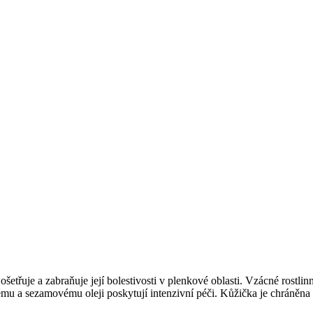
etřuje a zabraňuje její bolestivosti v plenkové oblasti. Vzácné rostlin
 a sezamovému oleji poskytují intenzivní péči. Kůžička je chráněna p