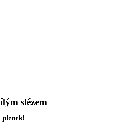
ílým slézem
i plenek!