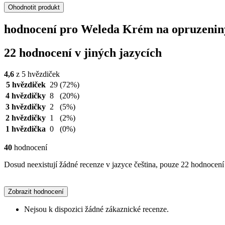
Ohodnotit produkt
hodnocení pro Weleda Krém na opruzeniny 
22 hodnocení v jiných jazycích
4,6
z 5 hvězdiček
5 hvězdiček
29
(72%)
4 hvězdičky
8
(20%)
3 hvězdičky
2
(5%)
2 hvězdičky
1
(2%)
1 hvězdička
0
(0%)
40
hodnocení
Dosud neexistují žádné recenze v jazyce čeština, pouze 22 hodnocení 
Zobrazit hodnocení
Nejsou k dispozici žádné zákaznické recenze.