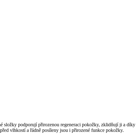
né složky podporují přirozenou regeneraci pokožky, zklidňují ji a díky
řed vlhkostí a řádně posíleny jsou i přirozené funkce pokožky.