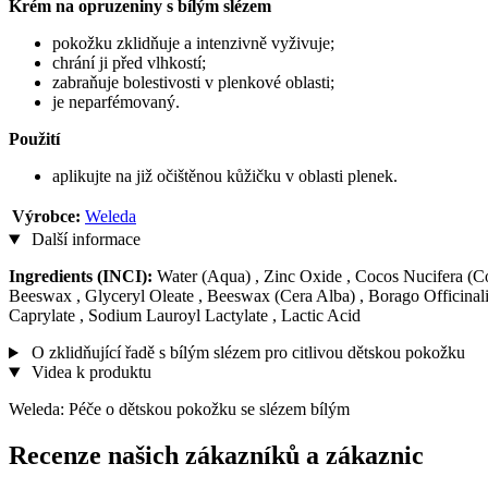
Krém na opruzeniny s bílým slézem
pokožku zklidňuje a intenzivně vyživuje;
chrání ji před vlhkostí;
zabraňuje bolestivosti v plenkové oblasti;
je neparfémovaný.
Použití
aplikujte na již očištěnou kůžičku v oblasti plenek.
Výrobce:
Weleda
Další informace
Ingredients (INCI):
Water (Aqua) , Zinc Oxide , Cocos Nucifera (C
Beeswax , Glyceryl Oleate , Beeswax (Cera Alba) , Borago Officinalis
Caprylate , Sodium Lauroyl Lactylate , Lactic Acid
O zklidňující řadě s bílým slézem pro citlivou dětskou pokožku
Videa k produktu
Weleda: Péče o dětskou pokožku se slézem bílým
Recenze našich zákazníků a zákaznic