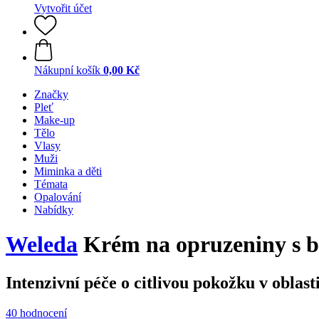
Vytvořit účet
Nákupní košík
0,00 Kč
Značky
Pleť
Make-up
Tělo
Vlasy
Muži
Miminka a děti
Témata
Opalování
Nabídky
Weleda
Krém na opruzeniny s b
Intenzivní péče o citlivou pokožku v oblast
40 hodnocení