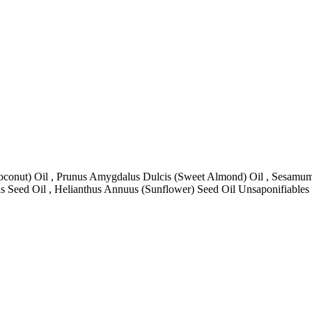
oconut) Oil , Prunus Amygdalus Dulcis (Sweet Almond) Oil , Sesamum 
 Seed Oil , Helianthus Annuus (Sunflower) Seed Oil Unsaponifiables , A