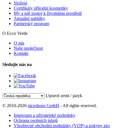
Složení
Certifikáty přírodní kosmetiky
My a náš postoj k životnímu prostředí
Aktuální nabídky
Partnerský program
O Ecco Verde
O nás
Naše společnost
Kontakt
Sledujte nás na
Upravit zemi / jazyk
© 2010-2026
niceshops GmbH
- All rights reserved.
Impresum a uživatelské podmínky
Ochrana osobních údajů
Všeobecné obchodní podmínky (VOP) a pokyny pro