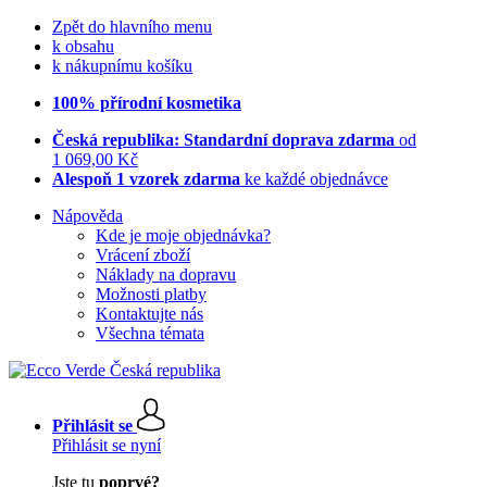
Zpět do hlavního menu
k obsahu
k nákupnímu košíku
100% přírodní kosmetika
Česká republika: Standardní doprava zdarma
od
1 069,00 Kč
Alespoň 1 vzorek zdarma
ke každé objednávce
Nápověda
Kde je moje objednávka?
Vrácení zboží
Náklady na dopravu
Možnosti platby
Kontaktujte nás
Všechna témata
Přihlásit se
Přihlásit se nyní
Jste tu
poprvé?