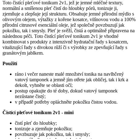
Toto čistící pleťové tonikum 2v1, jež je jemné mléčné textury,
normální a smíšenou pleť čistí do hloubky pórů, tonizuje ji,
zjemňuje a zlepšuje její strukturu. Obsahuje jemné přírodní mýdlo s
olivovým olejem, výtažky z kořene kosatce, vilínovou vodu a 100%
přírodní citrusové esenciální oleje, jež společně povzbuzují jak
pokožku, tak i smysly. Pleť je svěží, čistá a optimálně připravena na
následnou péči. Toto čistící pleťové tonikum 2v1 je vhodné
kombinovat s produkty z intenzivně hydratační řady s kosatcem,
vitalizující řady s divokou růží či s výrobky ze zpevňující řady s
granátovým jablkem.
Použití
ráno i večer naneste malé množství tonika na navlhčený
vatový tamponek a jemně jím otřete jak obličej, tak i krk a
dekolt, vyhněte se oblasti očí;
postup opakujte do té doby, dokud vatový tamponek
nezůstane čistý;
v případě potřeby opláchněte pokožku čistou vodou.
Čistící pleťové tonikum 2v1 - mini
čistí pleť do hloubky;
tonizuje a zjemňuje pokožku;
povzbuzuje jak pokožku, tak i smysly;