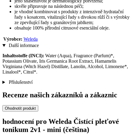
jeho snášenlivost je dermatologicky potvrzena;
skvěle připravuje na následnou péči;
je vhodné kombinovat s produkty z intenzivně hydratační
řady s kosatcem, vitalizující řady s divokou růží či s výrobky
ze zpevňující řady s granátovým jablkem;
obsahuje 100% přírodní citrusové esenciální oleje.
Výrobce:
Weleda
Další informace
Inhaltsstoffe (INCI):
Water (Aqua), Fragrance (Parfum)*,
Potassium Olivate, Iris Germanica Root Extract, Hamamelis
Virginiana (Witch Hazel) Distillate, Lanolin, Alcohol, Limonene*,
Linalool*, Citral*.
Příslušenství
Recenze našich zákazníků a zákaznic
Ohodnotit produkt
hodnocení pro Weleda Čistící pleťové
tonikum 2v1 - mini (čeština)