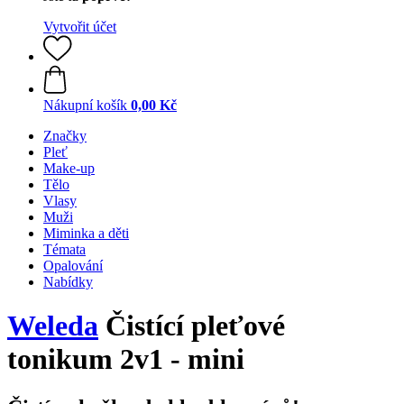
Vytvořit účet
Nákupní košík
0,00 Kč
Značky
Pleť
Make-up
Tělo
Vlasy
Muži
Miminka a děti
Témata
Opalování
Nabídky
Weleda
Čistící pleťové
tonikum 2v1 - mini