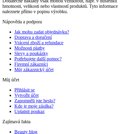
Dodatečné náklady však mohou vzniknout, např. v důsledku
hmotnosti, velikosti nebo vlastností produktů. Tyto informace
naleznete přímo v popisu výrobku.
Nápověda a podpora
Jak mohu zadat objednávku?
Doprava a doručení
Vrácení zboží a refundace
Možnosti platby
Slevy a poukázky
Potřebujete další pomoc?
Firemní zákazníci
Můj zákaznický účet
Můj účet
Přihlásit se
Vytvořit účet
Zapomněli jste heslo?
Kde je moje zásilka?
Uplatnit poukaz
Zajímavá fakta
Beauty blog