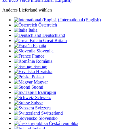
Zu Ecco Verde International (English)
Anderes Lieferland wählen
International (English)
Österreich
Italia
Deutschland
Great Britain
España
Slovenija
France
România
Sverige
Hrvatska
Polska
Magyar
Suomi
България
Schweiz
Suisse
Svizzera
Switzerland
Slovensko
Česká republika
Ireland