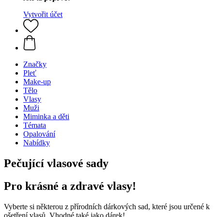
Vytvořit účet
Značky
Pleť
Make-up
Tělo
Vlasy
Muži
Miminka a děti
Témata
Opalování
Nabídky
Pečující vlasové sady
Pro krásné a zdravé vlasy!
Vyberte si některou z přírodních dárkových sad, které jsou určené k
ošetření vlasů. Vhodné také jako dárek!