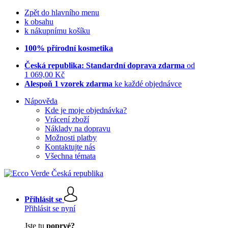
Zpět do hlavního menu
k obsahu
k nákupnímu košíku
100% přírodní kosmetika
Česká republika: Standardní doprava zdarma
od
1 069,00 Kč
Alespoň 1 vzorek zdarma
ke každé objednávce
Nápověda
Kde je moje objednávka?
Vrácení zboží
Náklady na dopravu
Možnosti platby
Kontaktujte nás
Všechna témata
Přihlásit se
Přihlásit se nyní
Jste tu
poprvé?