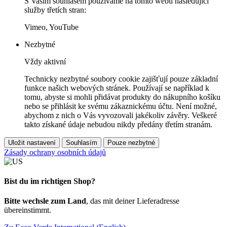
S Vaším souhlasem používáme na tomto webu následující
služby třetích stran:
Vimeo, YouTube
Nezbytné
Vždy aktivní
Technicky nezbytné soubory cookie zajišťují pouze základní
funkce našich webových stránek. Používají se například k
tomu, abyste si mohli přidávat produkty do nákupního košíku
nebo se přihlásit ke svému zákaznickému účtu. Není možné,
abychom z nich o Vás vyvozovali jakékoliv závěry. Veškeré
takto získané údaje nebudou nikdy předány třetím stranám.
Uložit nastavení
Souhlasím
Pouze nezbytné
Zásady ochrany osobních údajů
Bist du im richtigen Shop?
Bitte wechsle zum Land
, das mit deiner Lieferadresse
übereinstimmt.