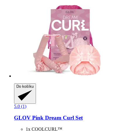
Do košíku
5.0 (1)
GLOV
Pink Dream Curl Set
1x COOLCURL™