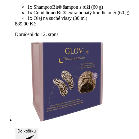
1x ShampooBit® šampon s růží (60 g)
1x ConditionerBit® extra bohatý kondicionér (60 g)
1x Olej na suché vlasy (30 ml)
889,00 Kč
Doručení do 12. srpna
Do košíku