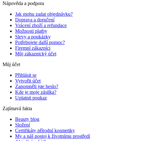
Nápověda a podpora
Jak mohu zadat objednávku?
Doprava a doručení
Vrácení zboží a refundace
Možnosti platby
Slevy a poukázky
Potřebujete další pomoc?
Firemní zákazníci
Můj zákaznický účet
Můj účet
Přihlásit se
Vytvořit účet
Zapomněli jste heslo?
Kde je moje zásilka?
Uplatnit poukaz
Zajímavá fakta
Beauty blog
Složení
Certifikáty přírodní kosmetiky
My a náš postoj k životnímu prostředí