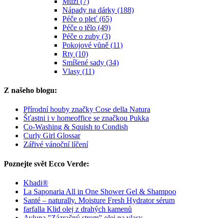
Muži (7)
Nápady na dárky (188)
Péče o pleť (65)
Péče o tělo (49)
Péče o zuby (3)
Pokojové vůně (11)
Rty (10)
Smíšené sady (34)
Vlasy (11)
Z našeho blogu:
Přírodní houby značky Cose della Natura
Šťastni i v homeoffice se značkou Pukka
Co-Washing & Squish to Condish
Curly Girl Glossar
Zářivé vánoční líčení
Poznejte svět Ecco Verde:
Khadi®
La Saponaria All in One Shower Gel & Shampoo
Santé – naturally. Moisture Fresh Hydrator sérum
farfalla Klid olej z drahých kamenů
Ayluna "Zázračný strom" olej na vlasy