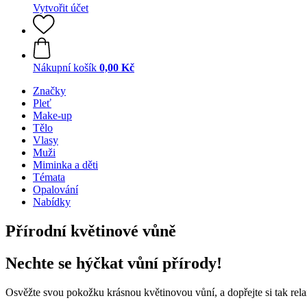
Vytvořit účet
Nákupní košík
0,00 Kč
Značky
Pleť
Make-up
Tělo
Vlasy
Muži
Miminka a děti
Témata
Opalování
Nabídky
Přírodní květinové vůně
Nechte se hýčkat vůní přírody!
Osvěžte svou pokožku krásnou květinovou vůní, a dopřejte si tak rela