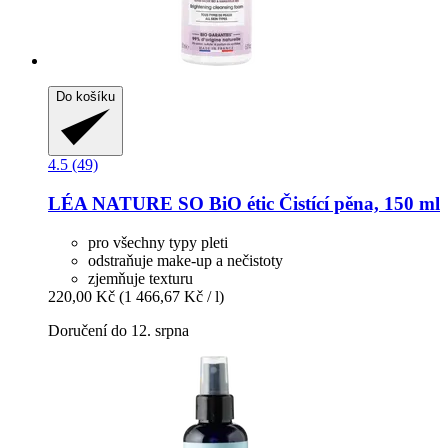
Do košíku
4.5 (49)
LÉA NATURE SO BiO étic
Čistící pěna, 150 ml
pro všechny typy pleti
odstraňuje make-up a nečistoty
zjemňuje texturu
220,00 Kč
(1 466,67 Kč / l)
Doručení do 12. srpna