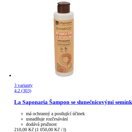
3 varianty
4.2 (303)
La Saponaria
Šampon se slunečnicovými semín
má ochranný a posilující účinek
usnadňuje rozčesávání
dodává pružnost
210,00 Kč
(1 050,00 Kč / l)