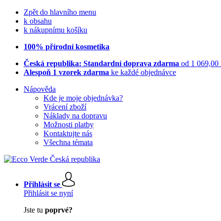
Zpět do hlavního menu
k obsahu
k nákupnímu košíku
100% přírodní kosmetika
Česká republika: Standardní doprava zdarma
od 1 069,00
Alespoň 1 vzorek zdarma
ke každé objednávce
Nápověda
Kde je moje objednávka?
Vrácení zboží
Náklady na dopravu
Možnosti platby
Kontaktujte nás
Všechna témata
Přihlásit se
Přihlásit se nyní
Jste tu
poprvé?