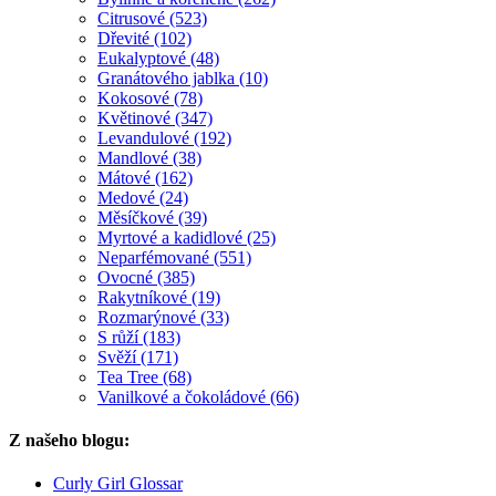
Citrusové (523)
Dřevité (102)
Eukalyptové (48)
Granátového jablka (10)
Kokosové (78)
Květinové (347)
Levandulové (192)
Mandlové (38)
Mátové (162)
Medové (24)
Měsíčkové (39)
Myrtové a kadidlové (25)
Neparfémované (551)
Ovocné (385)
Rakytníkové (19)
Rozmarýnové (33)
S růží (183)
Svěží (171)
Tea Tree (68)
Vanilkové a čokoládové (66)
Z našeho blogu:
Curly Girl Glossar