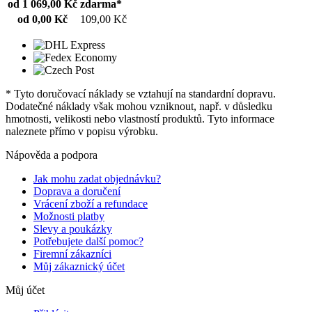
od 1 069,00 Kč
zdarma*
od 0,00 Kč
109,00 Kč
* Tyto doručovací náklady se vztahují na standardní dopravu.
Dodatečné náklady však mohou vzniknout, např. v důsledku
hmotnosti, velikosti nebo vlastností produktů. Tyto informace
naleznete přímo v popisu výrobku.
Nápověda a podpora
Jak mohu zadat objednávku?
Doprava a doručení
Vrácení zboží a refundace
Možnosti platby
Slevy a poukázky
Potřebujete další pomoc?
Firemní zákazníci
Můj zákaznický účet
Můj účet