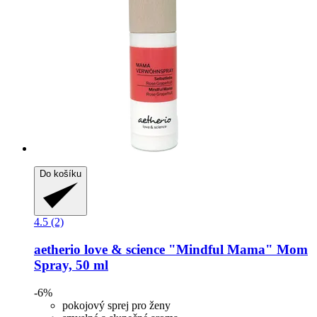
Do košíku
4.5 (2)
aetherio love & science
"Mindful Mama" Mom
Spray, 50 ml
-6%
pokojový sprej pro ženy