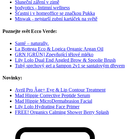
Sluneční záření v zimě
bodyotics - Intimní wellness
Šťastni i v homeoffice se značkou Pukka
Miswak - nejstarší zubní kartáček na světě
Poznejte svět Ecco Verde:
Santé – naturally.
La Bottega Eco & Logica Organic Argan Oil
GRN [GRÜN] Zpevňující tělové mléko
Lily Lolo Dual End Angled Brow & Spoolie Brush
Tuhý sprchový gel a šampon 2v1 se santalovým dřevem
Novinky:
Avril Pro Âge+ Eye & Lip Contour Treatment
Mad Hippie Corrective Peptide Serum
Mad Hippie MicroDermabrasion Facial
Lily Lolo Hydrating Face Primer
FREE! Organics Calming Shower Berry Splash