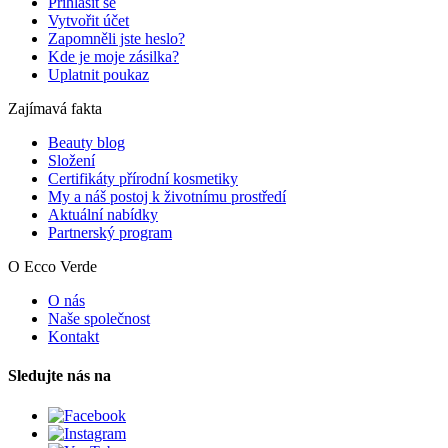
Přihlásit se
Vytvořit účet
Zapomněli jste heslo?
Kde je moje zásilka?
Uplatnit poukaz
Zajímavá fakta
Beauty blog
Složení
Certifikáty přírodní kosmetiky
My a náš postoj k životnímu prostředí
Aktuální nabídky
Partnerský program
O Ecco Verde
O nás
Naše společnost
Kontakt
Sledujte nás na