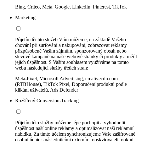
Bing, Criteo, Meta, Google, LinkedIn, Pinterest, TikTok
Marketing
Přijetím těchto služeb Vám můžeme, na základě Vašeho
chování při surfování a nakupování, zobrazovat reklamy
přizpůsobené Vašim zájmům, sponzorovaný obsah nebo
slevové kampaně na naše webové stránky či produkty a měřit
jejich úspěšnost. S Vaším souhlasem využíváme na tomto
webu následující služby třetích stran:
Meta-Pixel, Microsoft Advertising, creativecdn.com
(RTBHouse), TikTok Pixel, Doporučení produktů podle
klikání uživatelů, Ads Defender
Rozšířený Conversion-Tracking
Přijetím této služby můžeme lépe pochopit a vyhodnotit
úspěšnost naší online reklamy a optimalizovat naši reklamní
nabídku. Za tímto účelem synchronizujeme Vaše zašifrované
osobní údaje s následujícími externími poskytovateli, pokud