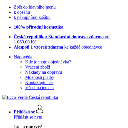
Zpět do hlavního menu
k obsahu
k nákupnímu košíku
100% přírodní kosmetika
Česká republika: Standardní doprava zdarma
od
1 069,00 Kč
Alespoň 1 vzorek zdarma
ke každé objednávce
Nápověda
Kde je moje objednávka?
Vrácení zboží
Náklady na dopravu
Možnosti platby
Kontaktujte nás
Všechna témata
Přihlásit se
Přihlásit se nyní
Jste tu
poprvé?