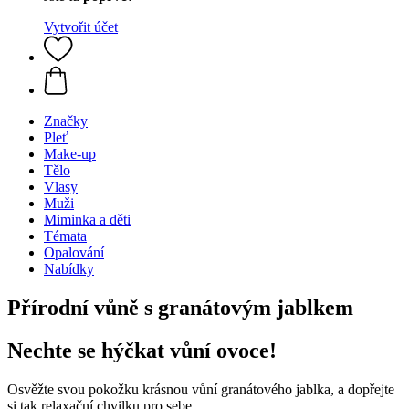
Vytvořit účet
Značky
Pleť
Make-up
Tělo
Vlasy
Muži
Miminka a děti
Témata
Opalování
Nabídky
Přírodní vůně s granátovým jablkem
Nechte se hýčkat vůní ovoce!
Osvěžte svou pokožku krásnou vůní granátového jablka, a dopřejte
si tak relaxační chvilku pro sebe.