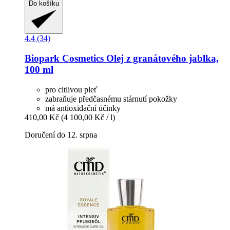
Do košíku
4.4 (34)
Biopark Cosmetics
Olej z granátového jablka,
100 ml
pro citlivou pleť
zabraňuje předčasnému stárnutí pokožky
má antioxidační účinky
410,00 Kč
(4 100,00 Kč / l)
Doručení do 12. srpna