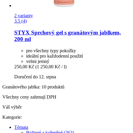
2 varianty
3.5 (4)
STYX
Sprchový gel s granátovým jablkem,
200 ml
pro všechny typy pokožky
ideální pro každodenní použití
velmi jemný
250,00 Kč
(1 250,00 Kč / l)
Doručení do 12. srpna
Granátového jablka: 10 produktů
Všechny ceny zahrnují DPH
Váš výběr
Kategorie:
Témata
Bylinné a kořeněné (262)