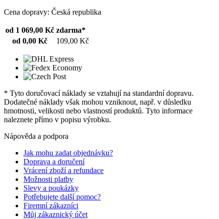
Cena dopravy: Česká republika
od 1 069,00 Kč
zdarma*
od 0,00 Kč
109,00 Kč
* Tyto doručovací náklady se vztahují na standardní dopravu.
Dodatečné náklady však mohou vzniknout, např. v důsledku
hmotnosti, velikosti nebo vlastností produktů. Tyto informace
naleznete přímo v popisu výrobku.
Nápověda a podpora
Jak mohu zadat objednávku?
Doprava a doručení
Vrácení zboží a refundace
Možnosti platby
Slevy a poukázky
Potřebujete další pomoc?
Firemní zákazníci
Můj zákaznický účet