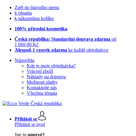
Zpět do hlavního menu
k obsahu
k nákupnímu košíku
100% přírodní kosmetika
Česká republika: Standardní doprava zdarma
od
1 069,00 Kč
Alespoň 1 vzorek zdarma
ke každé objednávce
Nápověda
Kde je moje objednávka?
Vrácení zboží
Náklady na dopravu
Možnosti platby
Kontaktujte nás
Všechna témata
Přihlásit se
Přihlásit se nyní
Jste tu
poprvé?