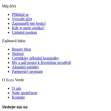
Můj účet
Přihlásit se
Vytvořit účet
Zapomněli jste heslo?
Kde je moje zásilka?
Uplatnit poukaz
Zajímavá fakta
Beauty blog
Složení
Certifikáty přírodní kosmetiky
My a náš postoj k životnímu prostředí
Aktuální nabídky
Partnerský program
O Ecco Verde
O nás
Naše společnost
Kontakt
Sledujte nás na