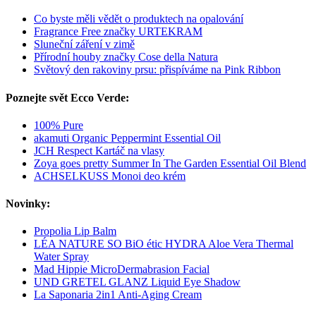
Co byste měli vědět o produktech na opalování
Fragrance Free značky URTEKRAM
Sluneční záření v zimě
Přírodní houby značky Cose della Natura
Světový den rakoviny prsu: přispíváme na Pink Ribbon
Poznejte svět Ecco Verde:
100% Pure
akamuti Organic Peppermint Essential Oil
JCH Respect Kartáč na vlasy
Zoya goes pretty Summer In The Garden Essential Oil Blend
ACHSELKUSS Monoi deo krém
Novinky:
Propolia Lip Balm
LÉA NATURE SO BiO étic HYDRA Aloe Vera Thermal
Water Spray
Mad Hippie MicroDermabrasion Facial
UND GRETEL GLANZ Liquid Eye Shadow
La Saponaria 2in1 Anti-Aging Cream