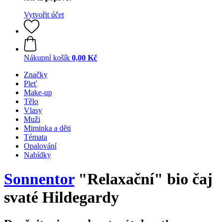
Vytvořit účet
Nákupní košík
0,00 Kč
Značky
Pleť
Make-up
Tělo
Vlasy
Muži
Miminka a děti
Témata
Opalování
Nabídky
Sonnentor
"Relaxační" bio čaj
svaté Hildegardy