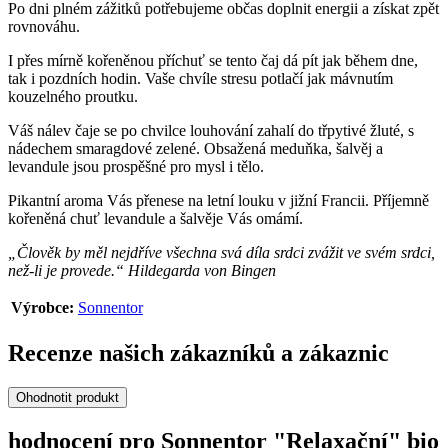
Po dni plném zážitků potřebujeme občas doplnit energii a získat zpět
rovnováhu.
I přes mírně kořeněnou příchuť se tento čaj dá pít jak během dne,
tak i pozdních hodin. Vaše chvíle stresu potlačí jak mávnutím
kouzelného proutku.
Váš nálev čaje se po chvilce louhování zahalí do třpytivé žluté, s
nádechem smaragdové zelené. Obsažená meduňka, šalvěj a
levandule jsou prospěšné pro mysl i tělo.
Pikantní aroma Vás přenese na letní louku v jižní Francii. Příjemně
kořeněná chuť levandule a šalvěje Vás omámí.
„Člověk by měl nejdříve všechna svá díla srdci zvážit ve svém srdci,
než-li je provede.“ Hildegarda von Bingen
Výrobce:
Sonnentor
Recenze našich zákazníků a zákaznic
Ohodnotit produkt
hodnocení pro Sonnentor "Relaxační" bio