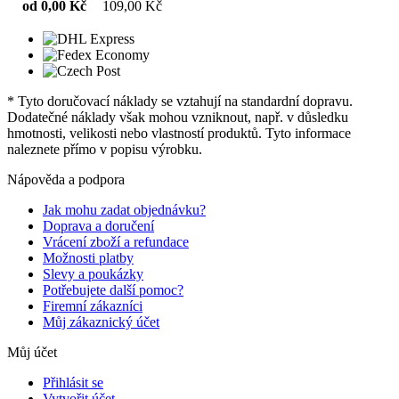
od 0,00 Kč
109,00 Kč
* Tyto doručovací náklady se vztahují na standardní dopravu.
Dodatečné náklady však mohou vzniknout, např. v důsledku
hmotnosti, velikosti nebo vlastností produktů. Tyto informace
naleznete přímo v popisu výrobku.
Nápověda a podpora
Jak mohu zadat objednávku?
Doprava a doručení
Vrácení zboží a refundace
Možnosti platby
Slevy a poukázky
Potřebujete další pomoc?
Firemní zákazníci
Můj zákaznický účet
Můj účet
Přihlásit se
Vytvořit účet