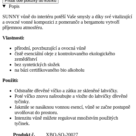
Přidat obě položky do košíku
Popis
SUNNY vůně do interiéru potěší Vaše smysly a díky své vitalizující
a ovocné vonné kompozici z pomeranče a bergamotu vytvoří
příjemnou atmosféru.
Vlastnosti:
přírodní, povzbuzující a ovocná vůně
čistě esenciální oleje z kontrolovaného ekologického
zemědělství
bez syntetických složek
na bázi certifikovaného bio alkoholu
Použití:
Odstraňte dřevěné víčko a zátku ze skleněné lahvičky.
Poté víčko znovu našroubujte a vložte do lahvičky dřevěné
tyčinky.
Jakmile se nasáknou vonnou esencí, vůně se začne postupně
uvolňovat do prostoru.
Intenzitu vůně můžete regulovat množstvím použitých
tyčinek.
Produkt č.
XBO-SO-20027