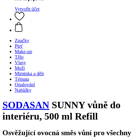
Vytvořit účet
Značky
Pleť
Make-up
Tělo
Vlasy
Muži
Miminka a děti
Témata
Opalování
Nabídky
SODASAN
SUNNY vůně do
interiéru, 500 ml Refill
Osvěžující ovocná směs vůní pro všechny