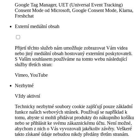
Google Tag Manager, UET (Universal Event Tracking)
Consent Mode od Microsoft, Google Consent Mode, Klarna,
Freshchat
Externí mediální obsah
Přijetí těchto služeb nám umožňuje zobrazovat Vám videa
nebo jiný mediální obsah hostovaný externími poskytovateli.
S Vaším souhlasem používáme na tomto webu následující
služby třetích stran:
Vimeo, YouTube
Nezbytné
Vždy aktivní
Technicky nezbytné soubory cookie zajišťují pouze základní
funkce našich webových stránek. Používají se například k
tomu, abyste si mohli přidávat produkty do nákupního košíku
nebo se přihlásit ke svému zákaznickému účtu. Není možné,
abychom z nich o Vás vyvozovali jakékoliv závěry. Veškeré
takto získané údaje nebudou nikdy předány třetím stranám.