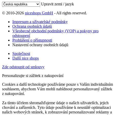
Upravit zemi / jazyk
© 2010-2026
niceshops GmbH
- All rights reserved.
Impresum a uživatelské podmínky
Ochrana osobních údajů
Všeobecné obchodní podmínky (VOP) a pokyny pro
odstoupení
Prohlášení o přístupnosti
Nastavení ochrany osobních údajů
Společnost
Další nice shops
Zde odstoupit od smlouvy
Personalizujte si zážitek z nakupování
Cookies a další technologie používáme pouze s Vaším individuálním
souhlasem, abychom Vám mohli nabídnout personalizovaný zážitek
z nakupování.
Za tímto účelem shromažďujeme údaje o našich uživatelích, jejich
chování a zařízeních. Tyto údaje používáme k neustálé optimalizaci
našich webových stránek, k zobrazování personalizované reklamy a