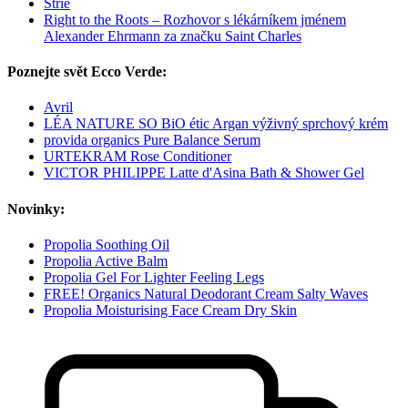
Strie
Right to the Roots – Rozhovor s lékárníkem jménem
Alexander Ehrmann za značku Saint Charles
Poznejte svět Ecco Verde:
Avril
LÉA NATURE SO BiO étic Argan výživný sprchový krém
provida organics Pure Balance Serum
URTEKRAM Rose Conditioner
VICTOR PHILIPPE Latte d'Asina Bath & Shower Gel
Novinky:
Propolia Soothing Oil
Propolia Active Balm
Propolia Gel For Lighter Feeling Legs
FREE! Organics Natural Deodorant Cream Salty Waves
Propolia Moisturising Face Cream Dry Skin