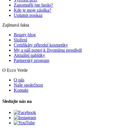
Zapomněli jste heslo?
Kde je moje zásilka?
Uplatnit poukaz
Zajímavá fakta
Beauty blog
Složení
Certifikáty přírodní kosmetiky
My a náš postoj k životnímu prostředí
Aktuální nabídky
Partnerský program
O Ecco Verde
O nás
Naše společnost
Kontakt
Sledujte nás na