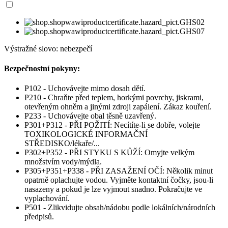
Výstražné slovo: nebezpečí
Bezpečnostní pokyny:
P102 - Uchovávejte mimo dosah dětí.
P210 - Chraňte před teplem, horkými povrchy, jiskrami,
otevřeným ohněm a jinými zdroji zapálení. Zákaz kouření.
P233 - Uchovávejte obal těsně uzavřený.
P301+P312 - PŘI POŽITÍ: Necítíte-li se dobře, volejte
TOXIKOLOGICKÉ INFORMAČNÍ
STŘEDISKO/lékaře/...
P302+P352 - PŘI STYKU S KŮŽÍ: Omyjte velkým
množstvím vody/mýdla.
P305+P351+P338 - PŘI ZASAŽENÍ OČÍ: Několik minut
opatrně oplachujte vodou. Vyjměte kontaktní čočky, jsou-li
nasazeny a pokud je lze vyjmout snadno. Pokračujte ve
vyplachování.
P501 - Zlikvidujte obsah/nádobu podle lokálních/národních
předpisů.