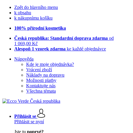
Zpět do hlavního menu
k obsahu
k nákupnímu košíku
100% přírodní kosmetika
Česká republika: Standardní doprava zdarma
od
1 069,00 Kč
Alespoň 1 vzorek zdarma
ke každé objednávce
Nápověda
Kde je moje objednávka?
Vrácení zboží
Náklady na dopravu
Možnosti platby
Kontaktujte nás
Všechna témata
Přihlásit se
Přihlásit se nyní
Jste tu
poprvé?