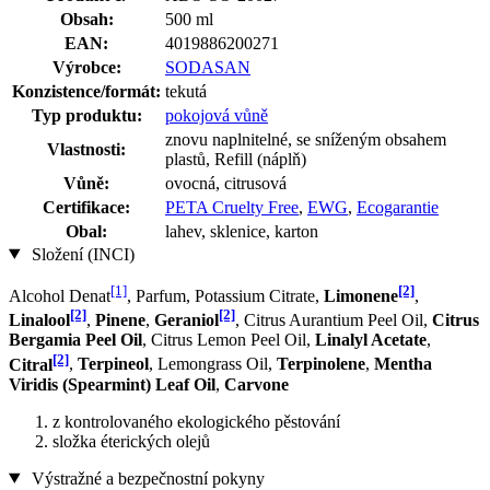
Obsah:
500 ml
EAN:
4019886200271
Výrobce:
SODASAN
Konzistence/formát:
tekutá
Typ produktu:
pokojová vůně
znovu naplnitelné, se sníženým obsahem
Vlastnosti:
plastů, Refill (náplň)
Vůně:
ovocná, citrusová
Certifikace:
PETA Cruelty Free
,
EWG
,
Ecogarantie
Obal:
lahev, sklenice, karton
Složení (INCI)
[1]
[2]
Alcohol Denat
, Parfum, Potassium Citrate,
Limonene
,
[2]
[2]
Linalool
,
Pinene
,
Geraniol
, Citrus Aurantium Peel Oil,
Citrus
Bergamia Peel Oil
, Citrus Lemon Peel Oil,
Linalyl Acetate
,
[2]
Citral
,
Terpineol
, Lemongrass Oil,
Terpinolene
,
Mentha
Viridis (Spearmint) Leaf Oil
,
Carvone
z kontrolovaného ekologického pěstování
složka éterických olejů
Výstražné a bezpečnostní pokyny