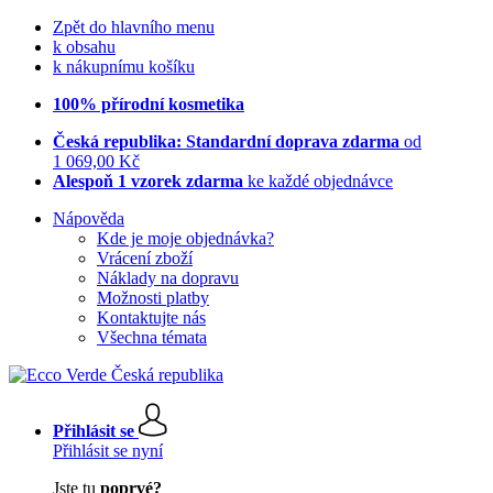
Zpět do hlavního menu
k obsahu
k nákupnímu košíku
100% přírodní kosmetika
Česká republika: Standardní doprava zdarma
od
1 069,00 Kč
Alespoň 1 vzorek zdarma
ke každé objednávce
Nápověda
Kde je moje objednávka?
Vrácení zboží
Náklady na dopravu
Možnosti platby
Kontaktujte nás
Všechna témata
Přihlásit se
Přihlásit se nyní
Jste tu
poprvé?