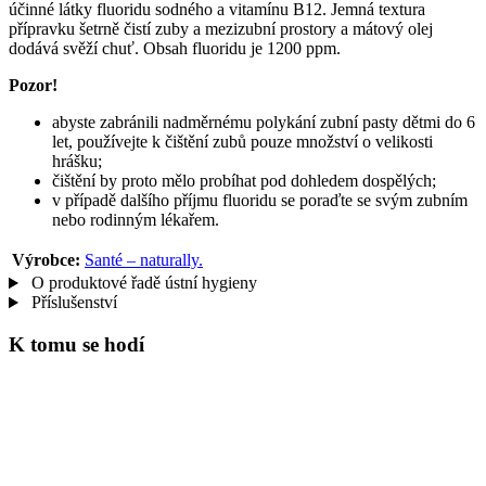
účinné látky fluoridu sodného a vitamínu B12. Jemná textura
přípravku šetrně čistí zuby a mezizubní prostory a mátový olej
dodává svěží chuť. Obsah fluoridu je 1200 ppm.
Pozor!
abyste zabránili nadměrnému polykání zubní pasty dětmi do 6
let, používejte k čištění zubů pouze množství o velikosti
hrášku;
čištění by proto mělo probíhat pod dohledem dospělých;
v případě dalšího příjmu fluoridu se poraďte se svým zubním
nebo rodinným lékařem.
Výrobce:
Santé – naturally.
O produktové řadě ústní hygieny
Příslušenství
K tomu se hodí