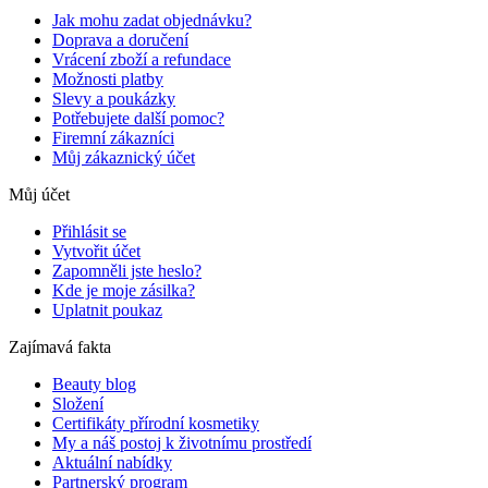
Jak mohu zadat objednávku?
Doprava a doručení
Vrácení zboží a refundace
Možnosti platby
Slevy a poukázky
Potřebujete další pomoc?
Firemní zákazníci
Můj zákaznický účet
Můj účet
Přihlásit se
Vytvořit účet
Zapomněli jste heslo?
Kde je moje zásilka?
Uplatnit poukaz
Zajímavá fakta
Beauty blog
Složení
Certifikáty přírodní kosmetiky
My a náš postoj k životnímu prostředí
Aktuální nabídky
Partnerský program