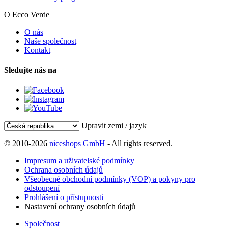
O Ecco Verde
O nás
Naše společnost
Kontakt
Sledujte nás na
Upravit zemi / jazyk
© 2010-2026
niceshops GmbH
- All rights reserved.
Impresum a uživatelské podmínky
Ochrana osobních údajů
Všeobecné obchodní podmínky (VOP) a pokyny pro
odstoupení
Prohlášení o přístupnosti
Nastavení ochrany osobních údajů
Společnost