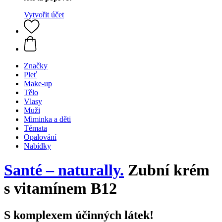
Vytvořit účet
Značky
Pleť
Make-up
Tělo
Vlasy
Muži
Miminka a děti
Témata
Opalování
Nabídky
Santé – naturally.
Zubní krém
s vitamínem B12
S komplexem účinných látek!