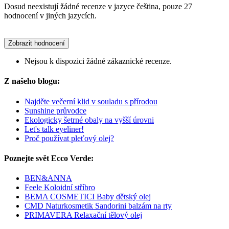
Dosud neexistují žádné recenze v jazyce čeština, pouze 27
hodnocení v jiných jazycích.
Zobrazit hodnocení
Nejsou k dispozici žádné zákaznické recenze.
Z našeho blogu:
Najděte večerní klid v souladu s přírodou
Sunshine průvodce
Ekologicky šetrné obaly na vyšší úrovni
Let's talk eyeliner!
Proč používat pleťový olej?
Poznejte svět Ecco Verde:
BEN&ANNA
Feele Koloidní stříbro
BEMA COSMETICI Baby dětský olej
CMD Naturkosmetik Sandorini balzám na rty
PRIMAVERA Relaxační tělový olej