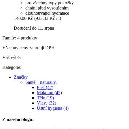
pro všechny typy pokožky
chrání před vysoušením
dlouhotrvající hydratace
140,00 Kč
(933,33 Kč / l)
Doručení do 11. srpna
Family: 4 produkty
Všechny ceny zahrnují DPH
Váš výběr
Kategorie:
Značky
Santé – naturally.
Pleť (42)
Make-up (45)
Tělo (19)
Vlasy (32)
Ústní hygiena (4)
Z našeho blogu: