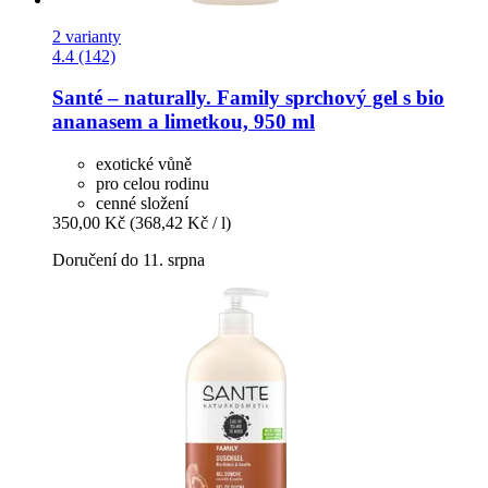
2 varianty
4.4 (142)
Santé – naturally.
Family sprchový gel s bio
ananasem a limetkou, 950 ml
exotické vůně
pro celou rodinu
cenné složení
350,00 Kč
(368,42 Kč / l)
Doručení do 11. srpna