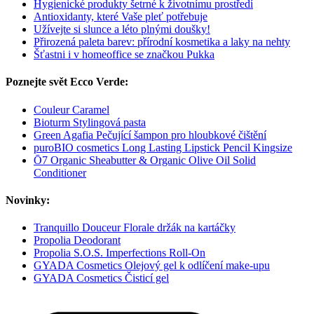
Hygienické produkty šetrné k životnímu prostředí
Antioxidanty, které Vaše pleť potřebuje
Užívejte si slunce a léto plnými doušky!
Přirozená paleta barev: přírodní kosmetika a laky na nehty
Šťastni i v homeoffice se značkou Pukka
Poznejte svět Ecco Verde:
Couleur Caramel
Bioturm Stylingová pasta
Green Agafia Pečující šampon pro hloubkové čištění
puroBIO cosmetics Long Lasting Lipstick Pencil Kingsize
Ō7 Organic Sheabutter & Organic Olive Oil Solid
Conditioner
Novinky:
Tranquillo Douceur Florale držák na kartáčky
Propolia Deodorant
Propolia S.O.S. Imperfections Roll-On
GYADA Cosmetics Olejový gel k odlíčení make-upu
GYADA Cosmetics Čisticí gel