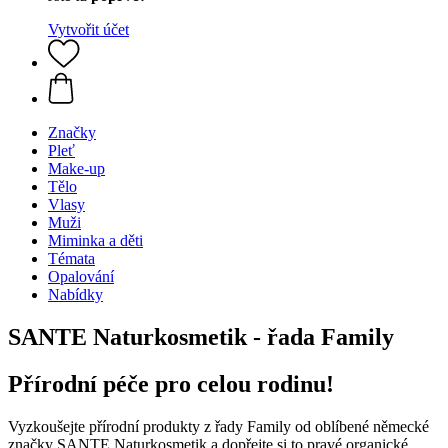
Vytvořit účet
Značky
Pleť
Make-up
Tělo
Vlasy
Muži
Miminka a děti
Témata
Opalování
Nabídky
SANTE Naturkosmetik - řada Family
Přírodní péče pro celou rodinu!
Vyzkoušejte přírodní produkty z řady Family od oblíbené německé
značky SANTE Naturkosmetik a dopřejte si to pravé organické