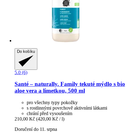
Do košíku
5.0 (6)
Santé – naturally.
Family tekuté mýdlo s bio
aloe vera a limetkou, 500 ml
pro všechny typy pokožky
s rostlinnými povrchově aktivními látkami
chrání před vysoušením
210,00 Kč
(420,00 Kč / l)
Doručení do 11. srpna