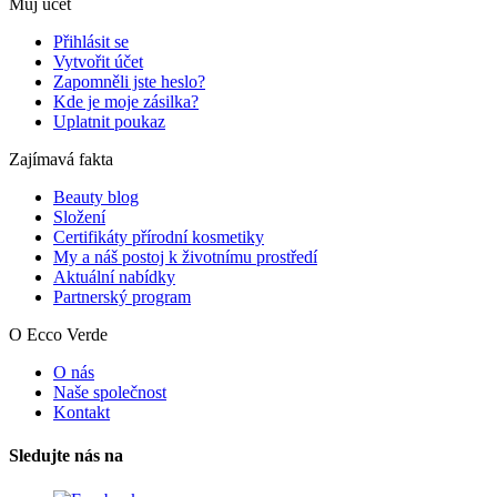
Můj účet
Přihlásit se
Vytvořit účet
Zapomněli jste heslo?
Kde je moje zásilka?
Uplatnit poukaz
Zajímavá fakta
Beauty blog
Složení
Certifikáty přírodní kosmetiky
My a náš postoj k životnímu prostředí
Aktuální nabídky
Partnerský program
O Ecco Verde
O nás
Naše společnost
Kontakt
Sledujte nás na