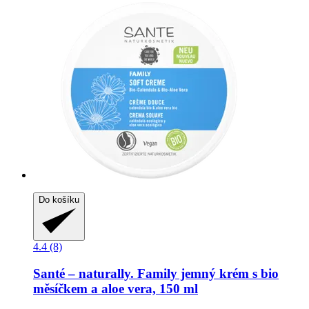
Do košíku
4.4 (8)
Santé – naturally.
Family jemný krém s bio
měsíčkem a aloe vera, 150 ml