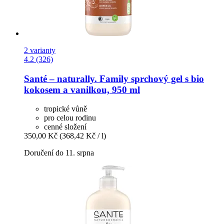
2 varianty
4.2 (326)
Santé – naturally.
Family sprchový gel s bio
kokosem a vanilkou, 950 ml
tropické vůně
pro celou rodinu
cenné složení
350,00 Kč
(368,42 Kč / l)
Doručení do 11. srpna