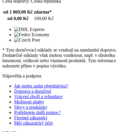
Cena dopravy: Česká republika
od 1 069,00 Kč
zdarma*
od 0,00 Kč
109,00 Kč
* Tyto doručovací náklady se vztahují na standardní dopravu.
Dodatečné náklady však mohou vzniknout, např. v důsledku
hmotnosti, velikosti nebo vlastností produktů. Tyto informace
naleznete přímo v popisu výrobku.
Nápověda a podpora
Jak mohu zadat objednávku?
Doprava a doručení
Vrácení zboží a refundace
Možnosti platby
Slevy a poukázky
Potřebujete další pomoc?
Firemní zákazníci
Můj zákaznický účet