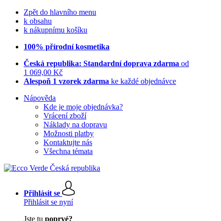
Zpět do hlavního menu
k obsahu
k nákupnímu košíku
100% přírodní kosmetika
Česká republika: Standardní doprava zdarma
od
1 069,00 Kč
Alespoň 1 vzorek zdarma
ke každé objednávce
Nápověda
Kde je moje objednávka?
Vrácení zboží
Náklady na dopravu
Možnosti platby
Kontaktujte nás
Všechna témata
Přihlásit se
Přihlásit se nyní
Jste tu
poprvé?