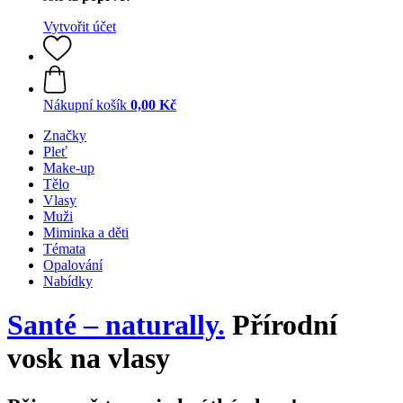
Vytvořit účet
Nákupní košík
0,00 Kč
Značky
Pleť
Make-up
Tělo
Vlasy
Muži
Miminka a děti
Témata
Opalování
Nabídky
Santé – naturally.
Přírodní
vosk na vlasy