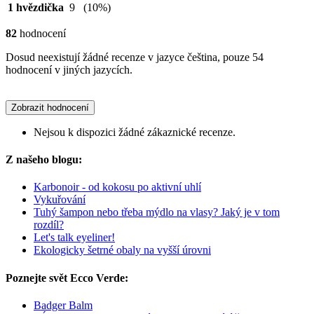
1 hvězdička
9
(10%)
82
hodnocení
Dosud neexistují žádné recenze v jazyce čeština, pouze 54
hodnocení v jiných jazycích.
Zobrazit hodnocení
Nejsou k dispozici žádné zákaznické recenze.
Z našeho blogu:
Karbonoir - od kokosu po aktivní uhlí
Vykuřování
Tuhý šampon nebo třeba mýdlo na vlasy? Jaký je v tom
rozdíl?
Let's talk eyeliner!
Ekologicky šetrné obaly na vyšší úrovni
Poznejte svět Ecco Verde:
Badger Balm