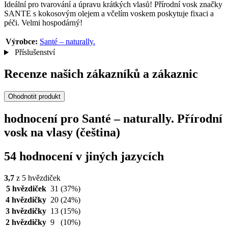
Ideální pro tvarování a úpravu krátkých vlasů! Přírodní vosk značky
SANTE s kokosovým olejem a včelím voskem poskytuje fixaci a
péči. Velmi hospodárný!
Výrobce:
Santé – naturally.
Příslušenství
Recenze našich zákazníků a zákaznic
Ohodnotit produkt
hodnocení pro Santé – naturally. Přírodní
vosk na vlasy (čeština)
54 hodnocení v jiných jazycích
3,7
z 5 hvězdiček
5 hvězdiček
31
(37%)
4 hvězdičky
20
(24%)
3 hvězdičky
13
(15%)
2 hvězdičky
9
(10%)