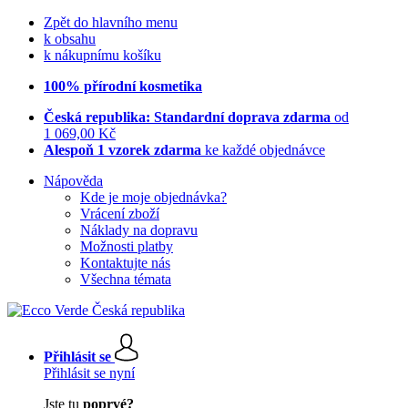
Zpět do hlavního menu
k obsahu
k nákupnímu košíku
100% přírodní kosmetika
Česká republika: Standardní doprava zdarma
od
1 069,00 Kč
Alespoň 1 vzorek zdarma
ke každé objednávce
Nápověda
Kde je moje objednávka?
Vrácení zboží
Náklady na dopravu
Možnosti platby
Kontaktujte nás
Všechna témata
Přihlásit se
Přihlásit se nyní
Jste tu
poprvé?