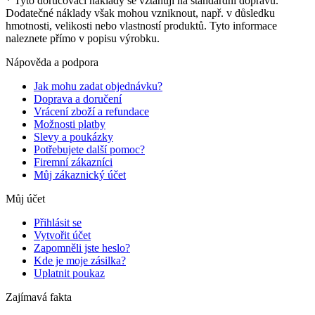
* Tyto doručovací náklady se vztahují na standardní dopravu.
Dodatečné náklady však mohou vzniknout, např. v důsledku
hmotnosti, velikosti nebo vlastností produktů. Tyto informace
naleznete přímo v popisu výrobku.
Nápověda a podpora
Jak mohu zadat objednávku?
Doprava a doručení
Vrácení zboží a refundace
Možnosti platby
Slevy a poukázky
Potřebujete další pomoc?
Firemní zákazníci
Můj zákaznický účet
Můj účet
Přihlásit se
Vytvořit účet
Zapomněli jste heslo?
Kde je moje zásilka?
Uplatnit poukaz
Zajímavá fakta