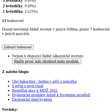
3 hvězdičky
0
(0%)
2 hvězdičky
0
(0%)
1 hvězdička
2
(15%)
13
hodnocení
Dosud neexistují žádné recenze v jazyce čeština, pouze 7 hodnocení
v jiných jazycích.
Zobrazit hodnocení
Nejsou k dispozici žádné zákaznické recenze.
Buďte první, kdo ohodnotí tento produkt.
Z našeho blogu:
Olej bakuchiol - hrdina v péči o pokožku
6 mýtů o mytí vlasů
Benefiční akce k MDŽ 2022
Hygienické produkty šetrné k životnímu prostředí
Ekologická ústní hygiena
Novinky: