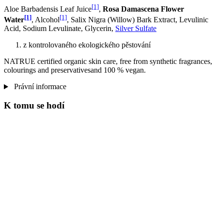
[1]
Aloe Barbadensis Leaf Juice
,
Rosa Damascena Flower
[1]
[1]
Water
, Alcohol
, Salix Nigra (Willow) Bark Extract, Levulinic
Acid, Sodium Levulinate, Glycerin,
Silver Sulfate
z kontrolovaného ekologického pěstování
NATRUE certified organic skin care, free from synthetic fragrances,
colourings and preservativesand 100 % vegan.
Právní informace
K tomu se hodí