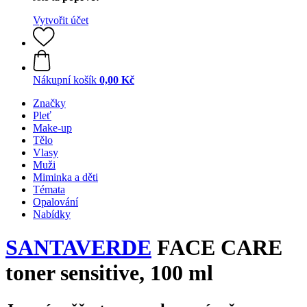
Vytvořit účet
Nákupní košík
0,00 Kč
Značky
Pleť
Make-up
Tělo
Vlasy
Muži
Miminka a děti
Témata
Opalování
Nabídky
SANTAVERDE
FACE CARE
toner sensitive, 100 ml