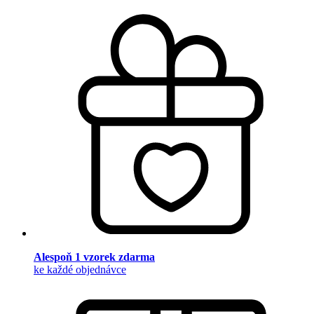
Alespoň 1 vzorek zdarma
ke každé objednávce