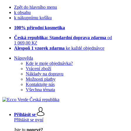
Zpět do hlavního menu
k obsahu
k nákupnímu košíku
100% přírodní kosmetika
Česká republika: Standardní doprava zdarma
od
1 069,00 Kč
Alespoň 1 vzorek zdarma
ke každé objednávce
Nápověda
Kde je moje objednávka?
Vrácení zboží
Náklady na dopravu
Možnosti platby
Kontaktujte nás
Všechna témata
Přihlásit se
Přihlásit se nyní
Jste tu
poprvé?