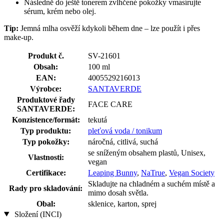
Následně do ještě tonerem zvlhčené pokožky vmasírujte
sérum, krém nebo olej.
Tip:
Jemná mlha osvěží kdykoli během dne – lze použít i přes
make-up.
Produkt č.
SV-21601
Obsah:
100 ml
EAN:
4005529216013
Výrobce:
SANTAVERDE
Produktové řady
FACE CARE
SANTAVERDE:
Konzistence/formát:
tekutá
Typ produktu:
pleťová voda / tonikum
Typ pokožky:
náročná, citlivá, suchá
se sníženým obsahem plastů, Unisex,
Vlastnosti:
vegan
Certifikace:
Leaping Bunny
,
NaTrue
,
Vegan Society
Skladujte na chladném a suchém místě a
Rady pro skladování:
mimo dosah světla.
Obal:
sklenice, karton, sprej
Složení (INCI)