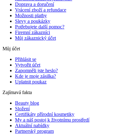
Doprava a doručení
Vrácení zboží a refundace
Možnosti platby
Slevy a poukázky
Potřebujete další pomoc?
Firemní zákazníci
Můj zákaznický účet
Můj účet
Přihlásit se
Vytvořit účet
Zapomněli jste heslo?
Kde je moje zásilka?
Uplatnit poukaz
Zajímavá fakta
Beauty blog
Složení
Certifikáty přírodní kosmetiky
My a náš postoj k životnímu prostředí
Aktuální nabídky
Partnerský program