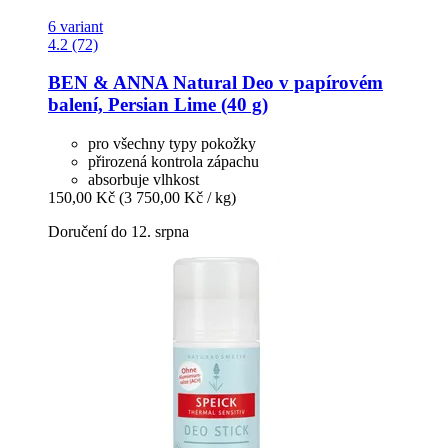
6 variant
4.2 (72)
BEN & ANNA
Natural Deo v papírovém
balení, Persian Lime (40 g)
pro všechny typy pokožky
přirozená kontrola zápachu
absorbuje vlhkost
150,00 Kč
(3 750,00 Kč / kg)
Doručení do 12. srpna