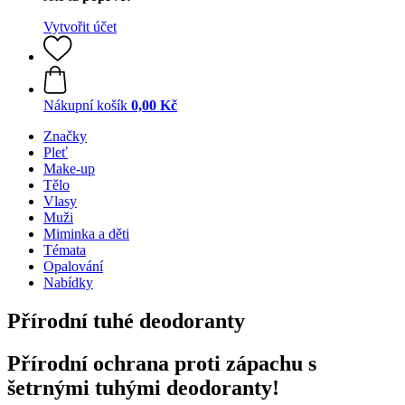
Vytvořit účet
Nákupní košík
0,00 Kč
Značky
Pleť
Make-up
Tělo
Vlasy
Muži
Miminka a děti
Témata
Opalování
Nabídky
Přírodní tuhé deodoranty
Přírodní ochrana proti zápachu s
šetrnými tuhými deodoranty!