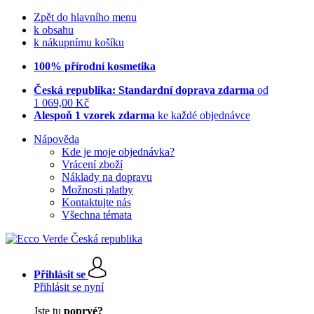
Zpět do hlavního menu
k obsahu
k nákupnímu košíku
100% přírodní kosmetika
Česká republika: Standardní doprava zdarma
od
1 069,00 Kč
Alespoň 1 vzorek zdarma
ke každé objednávce
Nápověda
Kde je moje objednávka?
Vrácení zboží
Náklady na dopravu
Možnosti platby
Kontaktujte nás
Všechna témata
Přihlásit se
Přihlásit se nyní
Jste tu
poprvé?