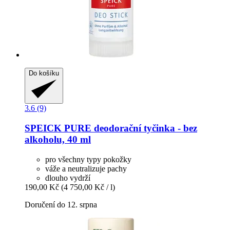
Do košíku
3.6 (9)
SPEICK
PURE deodorační tyčinka -​ bez
alkoholu, 40 ml
pro všechny typy pokožky
váže a neutralizuje pachy
dlouho vydrží
190,00 Kč
(4 750,00 Kč / l)
Doručení do 12. srpna