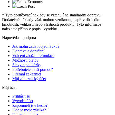
* Tyto doručovací náklady se vztahují na standardní dopravu.
Dodatečné náklady však mohou vzniknout, např. v důsledku
hmotnosti, velikosti nebo vlastností produktů. Tyto informace
naleznete přímo v popisu výrobku.
Nápověda a podpora
Jak mohu zadat objednávku?
Doprava a doručení
Vrácení zboží a refundace
Možnosti platby
Slevy a poukázky
Potřebujete další pomoc?
Firemní zákazníci
Můj zákaznický účet
Můj účet
Přihlásit se
Vytvořit účet
Zapomněli jste heslo?
Kde je moje zásilka?
Uplatnit poukaz