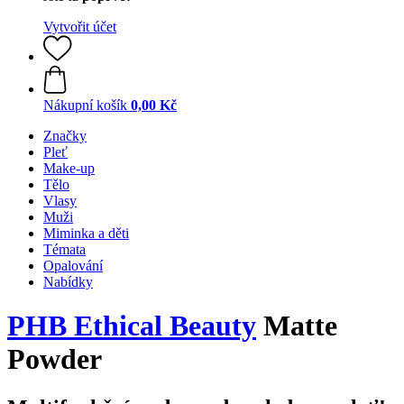
Vytvořit účet
Nákupní košík
0,00 Kč
Značky
Pleť
Make-up
Tělo
Vlasy
Muži
Miminka a děti
Témata
Opalování
Nabídky
PHB Ethical Beauty
Matte
Powder