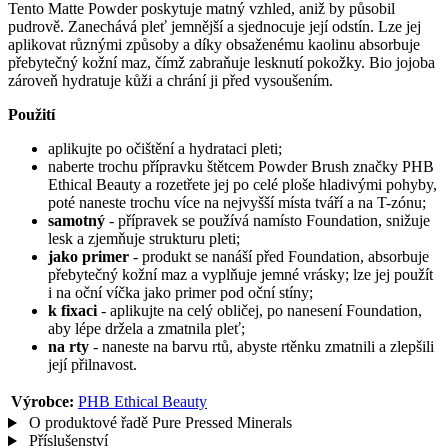
Tento Matte Powder poskytuje matný vzhled, aniž by působil
pudrově. Zanechává pleť jemnější a sjednocuje její odstín. Lze jej
aplikovat různými způsoby a díky obsaženému kaolinu absorbuje
přebytečný kožní maz, čímž zabraňuje lesknutí pokožky. Bio jojoba
zároveň hydratuje kůži a chrání ji před vysoušením.
Použití
aplikujte po očištění a hydrataci pleti;
naberte trochu přípravku štětcem Powder Brush značky PHB
Ethical Beauty a rozetřete jej po celé ploše hladivými pohyby,
poté naneste trochu více na nejvyšší místa tváří a na T-zónu;
samotný
- přípravek se používá namísto Foundation, snižuje
lesk a zjemňuje strukturu pleti;
jako primer
- produkt se nanáší před Foundation, absorbuje
přebytečný kožní maz a vyplňuje jemné vrásky; lze jej použít
i na oční víčka jako primer pod oční stíny;
k fixaci
- aplikujte na celý obličej, po nanesení Foundation,
aby lépe držela a zmatnila pleť;
na rty
- naneste na barvu rtů, abyste rtěnku zmatnili a zlepšili
její přilnavost.
Výrobce:
PHB Ethical Beauty
O produktové řadě Pure Pressed Minerals
Příslušenství