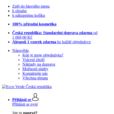
Zpět do hlavního menu
k obsahu
k nákupnímu košíku
100% přírodní kosmetika
Česká republika: Standardní doprava zdarma
od
1 069,00 Kč
Alespoň 1 vzorek zdarma
ke každé objednávce
Nápověda
Kde je moje objednávka?
Vrácení zboží
Náklady na dopravu
Možnosti platby
Kontaktujte nás
Všechna témata
Přihlásit se
Přihlásit se nyní
Jste tu
poprvé?