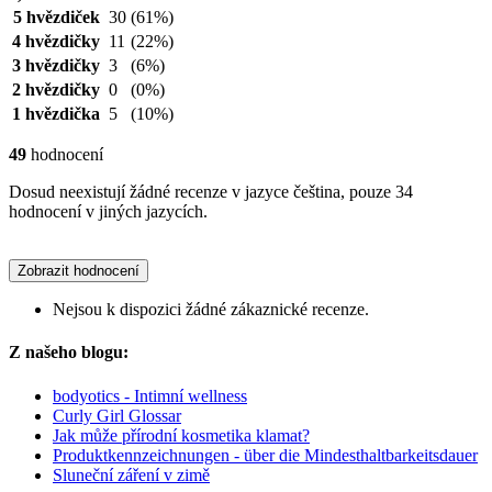
5 hvězdiček
30
(61%)
4 hvězdičky
11
(22%)
3 hvězdičky
3
(6%)
2 hvězdičky
0
(0%)
1 hvězdička
5
(10%)
49
hodnocení
Dosud neexistují žádné recenze v jazyce čeština, pouze 34
hodnocení v jiných jazycích.
Zobrazit hodnocení
Nejsou k dispozici žádné zákaznické recenze.
Z našeho blogu:
bodyotics - Intimní wellness
Curly Girl Glossar
Jak může přírodní kosmetika klamat?
Produktkennzeichnungen - über die Mindesthaltbarkeitsdauer
Sluneční záření v zimě