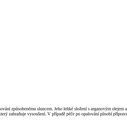
ysušování způsobenému sluncem. Jeho lehké složení s arganovým olejem a
který zabraňuje vysoušení. V případě péče po opalování působí přípravek