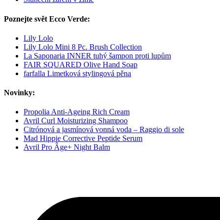
Poznejte svět Ecco Verde:
Lily Lolo
Lily Lolo Mini 8 Pc. Brush Collection
La Saponaria INNER tuhý šampon proti lupům
FAIR SQUARED Olive Hand Soap
farfalla Limetková stylingová pěna
Novinky:
Propolia Anti-Ageing Rich Cream
Avril Curl Moisturizing Shampoo
Citrónová a jasmínová vonná voda – Raggio di sole
Mad Hippie Corrective Peptide Serum
Avril Pro Âge+ Night Balm