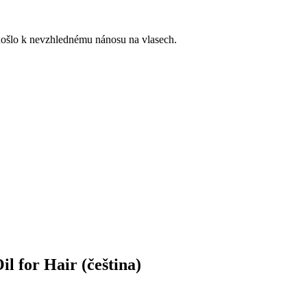
edošlo k nevzhlednému nánosu na vlasech.
l for Hair (čeština)