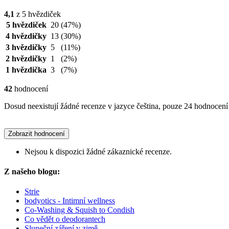
4,1
z 5 hvězdiček
5 hvězdiček
20
(47%)
4 hvězdičky
13
(30%)
3 hvězdičky
5
(11%)
2 hvězdičky
1
(2%)
1 hvězdička
3
(7%)
42
hodnocení
Dosud neexistují žádné recenze v jazyce čeština, pouze 24 hodnocení 
Zobrazit hodnocení
Nejsou k dispozici žádné zákaznické recenze.
Z našeho blogu:
Strie
bodyotics - Intimní wellness
Co-Washing & Squish to Condish
Co vědět o deodorantech
Sluneční záření v zimě