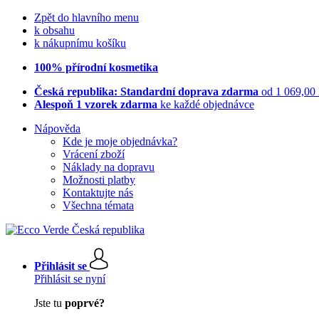
Zpět do hlavního menu
k obsahu
k nákupnímu košíku
100% přírodní kosmetika
Česká republika: Standardní doprava zdarma
od 1 069,00
Alespoň 1 vzorek zdarma
ke každé objednávce
Nápověda
Kde je moje objednávka?
Vrácení zboží
Náklady na dopravu
Možnosti platby
Kontaktujte nás
Všechna témata
Přihlásit se
Přihlásit se nyní
Jste tu
poprvé?