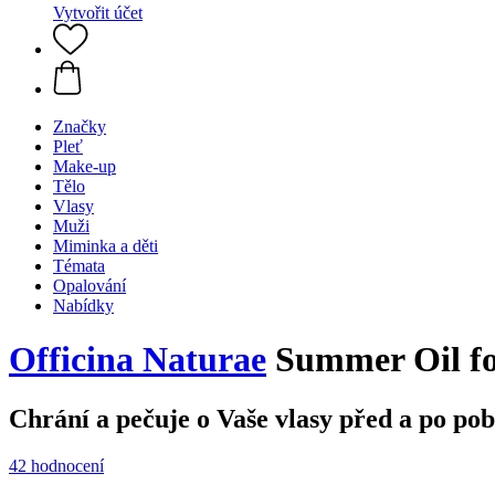
Vytvořit účet
Značky
Pleť
Make-up
Tělo
Vlasy
Muži
Miminka a děti
Témata
Opalování
Nabídky
Officina Naturae
Summer Oil fo
Chrání a pečuje o Vaše vlasy před a po pob
42 hodnocení