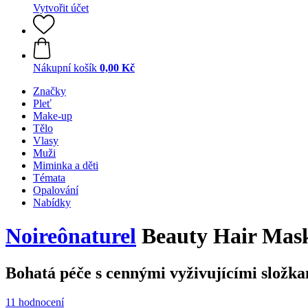
Vytvořit účet
Nákupní košík
0,00 Kč
Značky
Pleť
Make-up
Tělo
Vlasy
Muži
Miminka a děti
Témata
Opalování
Nabídky
Noireônaturel
Beauty Hair Mask
Bohatá péče s cennými vyživujícími složka
11 hodnocení