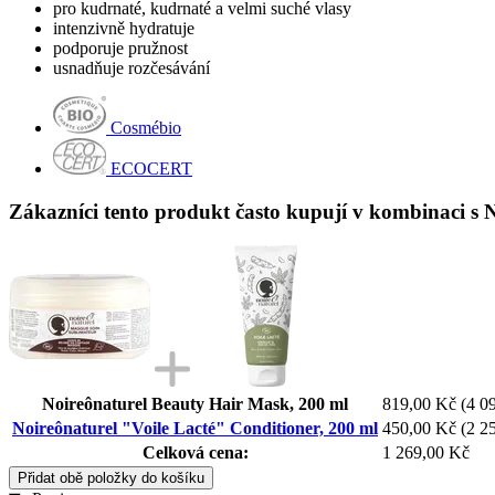
pro kudrnaté, kudrnaté a velmi suché vlasy
intenzivně hydratuje
podporuje pružnost
usnadňuje rozčesávání
Cosmébio
ECOCERT
Zákazníci tento produkt často kupují v kombinaci s N
Noireônaturel Beauty Hair Mask, 200 ml
819,00 Kč
(4 09
Noireônaturel "Voile Lacté" Conditioner, 200 ml
450,00 Kč
(2 25
Celková cena:
1 269,00 Kč
Přidat obě položky do košíku