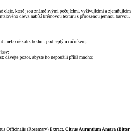
é oleje, které jsou známé svými pečujícími, vyživujícími a zjemňujícím
antalového dřeva nabízí krémovou texturu s přirozenou jemnou barvou.
ut - nebo několik hodin - pod teplým ručníkem;
lasy;
 dávejte pozor, abyste ho nepoužili příliš mnoho;
nus Officinalis (Rosemary) Extract,
Citrus Aurantium Amara (Bitter