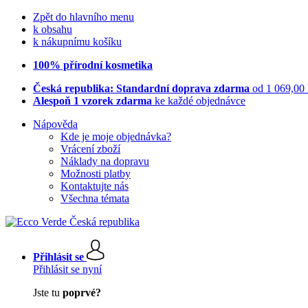
Zpět do hlavního menu
k obsahu
k nákupnímu košíku
100% přírodní kosmetika
Česká republika: Standardní doprava zdarma
od 1 069,00
Alespoň 1 vzorek zdarma
ke každé objednávce
Nápověda
Kde je moje objednávka?
Vrácení zboží
Náklady na dopravu
Možnosti platby
Kontaktujte nás
Všechna témata
Přihlásit se
Přihlásit se nyní
Jste tu
poprvé?