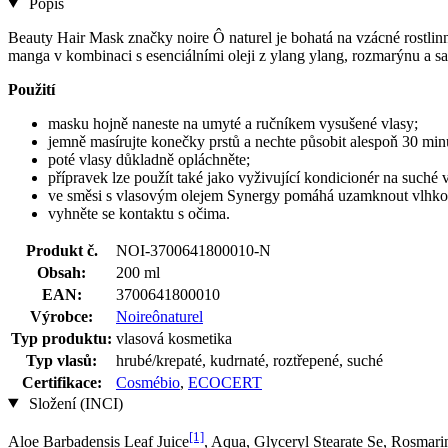
Popis
Beauty Hair Mask značky noire Ô naturel je bohatá na vzácné rostlinn
manga v kombinaci s esenciálními oleji z ylang ylang, rozmarýnu a s
Použití
masku hojně naneste na umyté a ručníkem vysušené vlasy;
jemně masírujte konečky prstů a nechte působit alespoň 30 min
poté vlasy důkladně opláchněte;
přípravek lze použít také jako vyživující kondicionér na suché v
ve směsi s vlasovým olejem Synergy pomáhá uzamknout vlhkost;
vyhněte se kontaktu s očima.
Produkt č.
NOI-3700641800010-N
Obsah:
200 ml
EAN:
3700641800010
Výrobce:
Noireônaturel
Typ produktu:
vlasová kosmetika
Typ vlasů:
hrubé/krepaté, kudrnaté, roztřepené, suché
Certifikace:
Cosmébio
,
ECOCERT
Složení (INCI)
[1]
Aloe Barbadensis Leaf Juice
, Aqua, Glyceryl Stearate Se, Rosmari