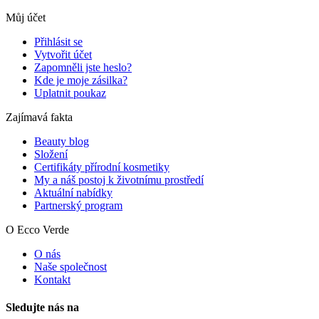
Můj účet
Přihlásit se
Vytvořit účet
Zapomněli jste heslo?
Kde je moje zásilka?
Uplatnit poukaz
Zajímavá fakta
Beauty blog
Složení
Certifikáty přírodní kosmetiky
My a náš postoj k životnímu prostředí
Aktuální nabídky
Partnerský program
O Ecco Verde
O nás
Naše společnost
Kontakt
Sledujte nás na