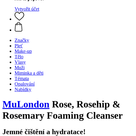
Vytvořit účet
Značky
Pleť
Make-up
Tělo
Vlasy
Muži
Miminka a děti
Témata
Opalování
Nabídky
MuLondon
Rose, Rosehip &
Rosemary Foaming Cleanser
Jemné čištění a hydratace!