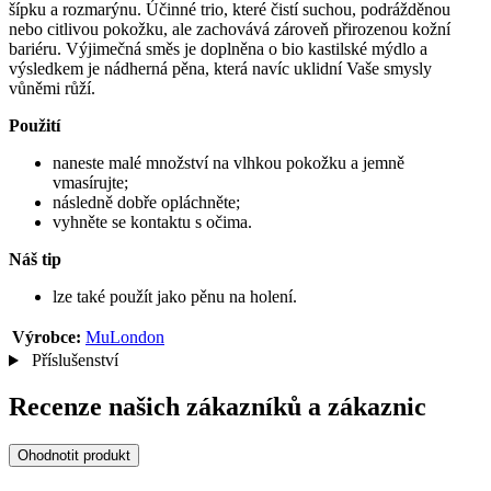
šípku a rozmarýnu. Účinné trio, které čistí suchou, podrážděnou
nebo citlivou pokožku, ale zachovává zároveň přirozenou kožní
bariéru. Výjimečná směs je doplněna o bio kastilské mýdlo a
výsledkem je nádherná pěna, která navíc uklidní Vaše smysly
vůněmi růží.
Použití
naneste malé množství na vlhkou pokožku a jemně
vmasírujte;
následně dobře opláchněte;
vyhněte se kontaktu s očima.
Náš tip
lze také použít jako pěnu na holení.
Výrobce:
MuLondon
Příslušenství
Recenze našich zákazníků a zákaznic
Ohodnotit produkt