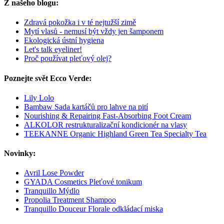
Z našeho blogu:
Zdravá pokožka i v té nejtužší zimě
Mytí vlasů - nemusí být vždy jen šamponem
Ekologická ústní hygiena
Let's talk eyeliner!
Proč používat pleťový olej?
Poznejte svět Ecco Verde:
Lily Lolo
Bambaw Sada kartáčů pro lahve na pití
Nourishing & Repairing Fast-Absorbing Foot Cream
ALKOLOR restrukturalizační kondicionér na vlasy
TEEKANNE Organic Highland Green Tea Specialty Tea
Novinky:
Avril Lose Powder
GYADA Cosmetics Pleťové tonikum
Tranquillo Mýdlo
Propolia Treatment Shampoo
Tranquillo Douceur Florale odkládací miska