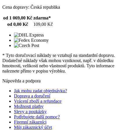
Cena dopravy: Česká republika
od 1 069,00 Kč
zdarma*
od 0,00 Kč
109,00 Kč
* Tyto doručovací náklady se vztahují na standardní dopravu.
Dodatečné náklady však mohou vzniknout, např. v důsledku
hmotnosti, velikosti nebo vlastností produktů. Tyto informace
naleznete přímo v popisu výrobku.
Nápověda a podpora
Jak mohu zadat objednávku?
Doprava a doručení
Vrácení zboží a refundace
Možnosti platby
Slevy a poukázky
Potřebujete další pomoc?
Firemní zákazníci
Můj zákaznický účet