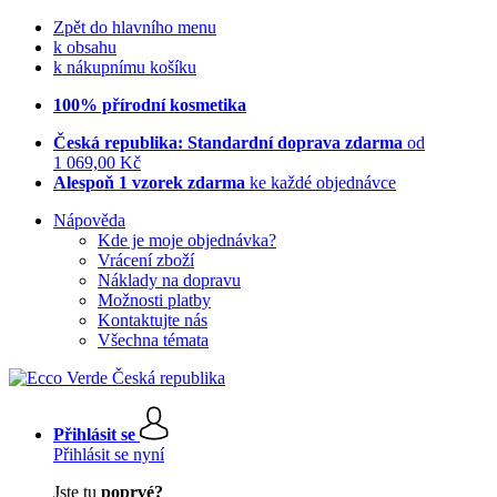
Zpět do hlavního menu
k obsahu
k nákupnímu košíku
100% přírodní kosmetika
Česká republika: Standardní doprava zdarma
od
1 069,00 Kč
Alespoň 1 vzorek zdarma
ke každé objednávce
Nápověda
Kde je moje objednávka?
Vrácení zboží
Náklady na dopravu
Možnosti platby
Kontaktujte nás
Všechna témata
Přihlásit se
Přihlásit se nyní
Jste tu
poprvé?