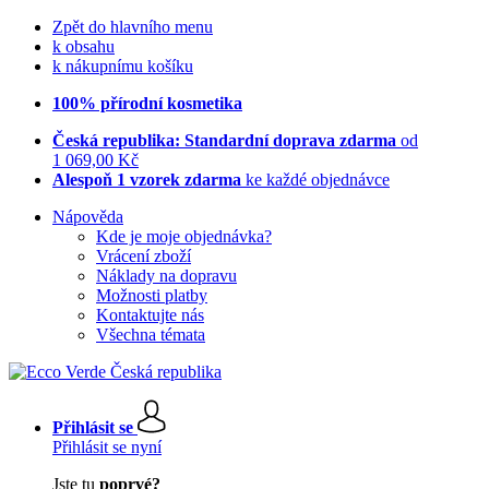
Zpět do hlavního menu
k obsahu
k nákupnímu košíku
100% přírodní kosmetika
Česká republika: Standardní doprava zdarma
od
1 069,00 Kč
Alespoň 1 vzorek zdarma
ke každé objednávce
Nápověda
Kde je moje objednávka?
Vrácení zboží
Náklady na dopravu
Možnosti platby
Kontaktujte nás
Všechna témata
Přihlásit se
Přihlásit se nyní
Jste tu
poprvé?