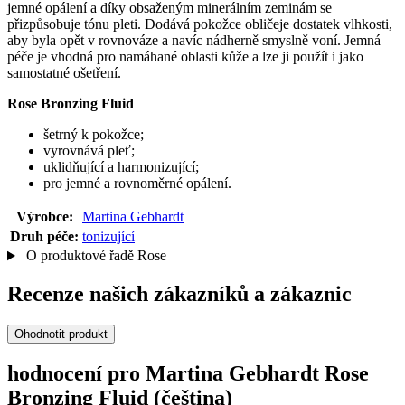
jemné opálení a díky obsaženým minerálním zeminám se
přizpůsobuje tónu pleti. Dodává pokožce obličeje dostatek vlhkosti,
aby byla opět v rovnováze a navíc nádherně smyslně voní. Jemná
péče je vhodná pro namáhané oblasti kůže a lze ji použít i jako
samostatné ošetření.
Rose Bronzing Fluid
šetrný k pokožce;
vyrovnává pleť;
uklidňující a harmonizující;
pro jemné a rovnoměrné opálení.
Výrobce:
Martina Gebhardt
Druh péče:
tonizující
O produktové řadě Rose
Recenze našich zákazníků a zákaznic
Ohodnotit produkt
hodnocení pro Martina Gebhardt Rose
Bronzing Fluid (čeština)