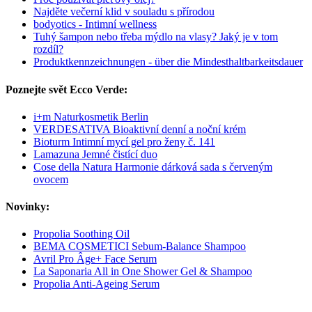
Najděte večerní klid v souladu s přírodou
bodyotics - Intimní wellness
Tuhý šampon nebo třeba mýdlo na vlasy? Jaký je v tom
rozdíl?
Produktkennzeichnungen - über die Mindesthaltbarkeitsdauer
Poznejte svět Ecco Verde:
i+m Naturkosmetik Berlin
VERDESATIVA Bioaktivní denní a noční krém
Bioturm Intimní mycí gel pro ženy č. 141
Lamazuna Jemné čistící duo
Cose della Natura Harmonie dárková sada s červeným
ovocem
Novinky:
Propolia Soothing Oil
BEMA COSMETICI Sebum-Balance Shampoo
Avril Pro Âge+ Face Serum
La Saponaria All in One Shower Gel & Shampoo
Propolia Anti-Ageing Serum