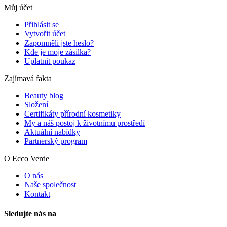
Můj účet
Přihlásit se
Vytvořit účet
Zapomněli jste heslo?
Kde je moje zásilka?
Uplatnit poukaz
Zajímavá fakta
Beauty blog
Složení
Certifikáty přírodní kosmetiky
My a náš postoj k životnímu prostředí
Aktuální nabídky
Partnerský program
O Ecco Verde
O nás
Naše společnost
Kontakt
Sledujte nás na