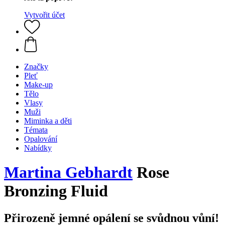
Vytvořit účet
Značky
Pleť
Make-up
Tělo
Vlasy
Muži
Miminka a děti
Témata
Opalování
Nabídky
Martina Gebhardt
Rose
Bronzing Fluid
Přirozeně jemné opálení se svůdnou vůní!