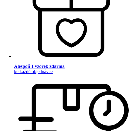
Alespoň 1 vzorek zdarma
ke každé objednávce