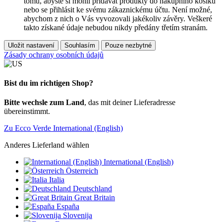
tomu, abyste si mohli přidávat produkty do nákupního košíku
nebo se přihlásit ke svému zákaznickému účtu. Není možné,
abychom z nich o Vás vyvozovali jakékoliv závěry. Veškeré
takto získané údaje nebudou nikdy předány třetím stranám.
Uložit nastavení
Souhlasím
Pouze nezbytné
Zásady ochrany osobních údajů
Bist du im richtigen Shop?
Bitte wechsle zum Land
, das mit deiner Lieferadresse
übereinstimmt.
Zu Ecco Verde International (English)
Anderes Lieferland wählen
International (English)
Österreich
Italia
Deutschland
Great Britain
España
Slovenija