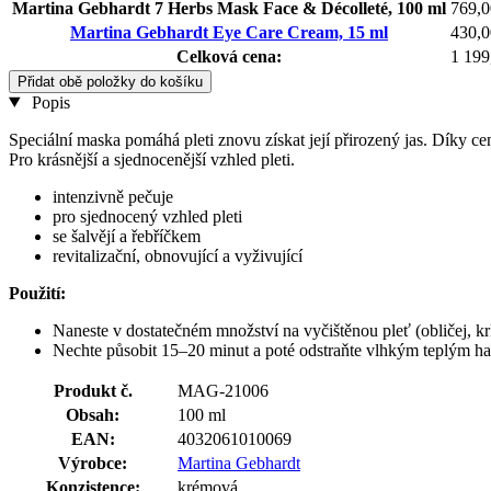
Martina Gebhardt 7 Herbs Mask Face & Décolleté, 100 ml
769,
Martina Gebhardt Eye Care Cream, 15 ml
430,
Celková cena:
1 199
Přidat obě položky do košíku
Popis
Speciální maska pomáhá pleti znovu získat její přirozený jas. Díky ce
Pro krásnější a sjednocenější vzhled pleti.
intenzivně pečuje
pro sjednocený vzhled pleti
se šalvějí a řebříčkem
revitalizační, obnovující a vyživující
Použití:
Naneste v dostatečném množství na vyčištěnou pleť (obličej, krk
Nechte působit 15–20 minut a poté odstraňte vlhkým teplým had
Produkt č.
MAG-21006
Obsah:
100 ml
EAN:
4032061010069
Výrobce:
Martina Gebhardt
Konzistence:
krémová