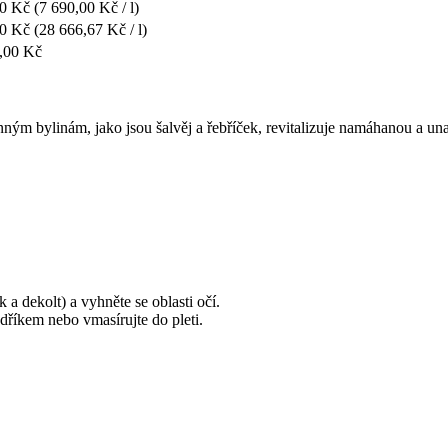
00 Kč
(7 690,00 Kč / l)
00 Kč
(28 666,67 Kč / l)
,00 Kč
nným bylinám, jako jsou šalvěj a řebříček, revitalizuje namáhanou a una
 a dekolt) a vyhněte se oblasti očí.
říkem nebo vmasírujte do pleti.