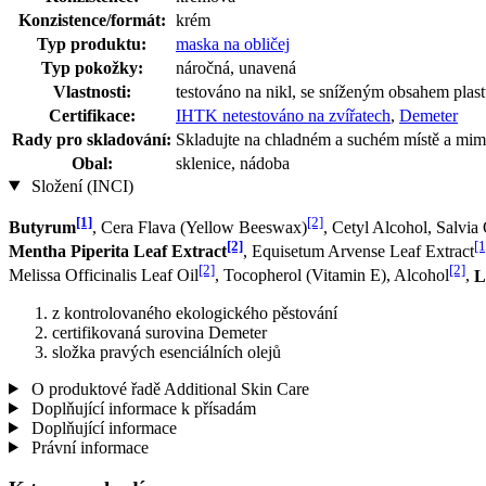
Konzistence/formát:
krém
Typ produktu:
maska na obličej
Typ pokožky:
náročná, unavená
Vlastnosti:
testováno na nikl, se sníženým obsahem plas
Certifikace:
IHTK netestováno na zvířatech
,
Demeter
Rady pro skladování:
Skladujte na chladném a suchém místě a mimo
Obal:
sklenice, nádoba
Složení (INCI)
[1]
[2]
Butyrum
, Cera Flava (Yellow Beeswax)
, Cetyl Alcohol, Salvia 
[2]
[1
Mentha Piperita Leaf Extract
, Equisetum Arvense Leaf Extract
[2]
[2]
Melissa Officinalis Leaf Oil
, Tocopherol (Vitamin E), Alcohol
,
L
z kontrolovaného ekologického pěstování
certifikovaná surovina Demeter
složka pravých esenciálních olejů
O produktové řadě Additional Skin Care
Doplňující informace k přísadám
Doplňující informace
Právní informace