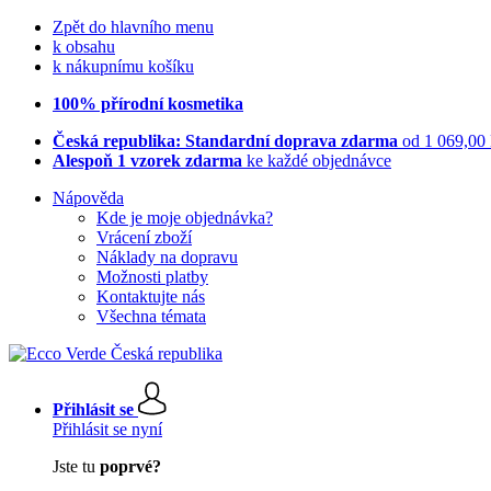
Zpět do hlavního menu
k obsahu
k nákupnímu košíku
100% přírodní kosmetika
Česká republika: Standardní doprava zdarma
od 1 069,00
Alespoň 1 vzorek zdarma
ke každé objednávce
Nápověda
Kde je moje objednávka?
Vrácení zboží
Náklady na dopravu
Možnosti platby
Kontaktujte nás
Všechna témata
Přihlásit se
Přihlásit se nyní
Jste tu
poprvé?