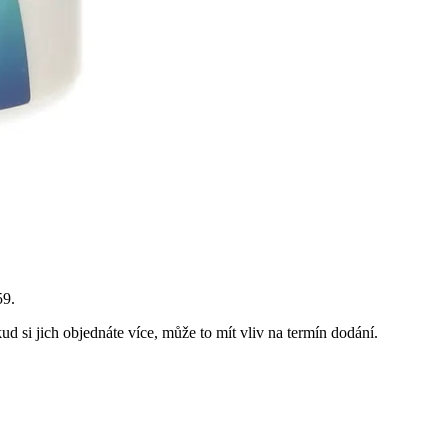
59
.
d si jich objednáte více, může to mít vliv na termín dodání.