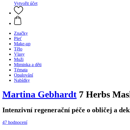
Vytvořit účet
Značky
Pleť
Make-up
Tělo
Vlasy
Muži
Miminka a děti
Témata
Opalování
Nabídky
Martina Gebhardt
7 Herbs Mask
Intenzivní regenerační péče o obličej a dek
47 hodnocení