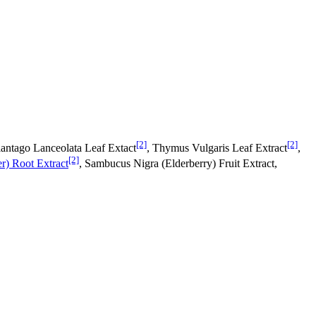
[2]
[2]
lantago Lanceolata Leaf Extact
, Thymus Vulgaris Leaf Extract
,
[2]
r) Root Extract
, Sambucus Nigra (Elderberry) Fruit Extract,