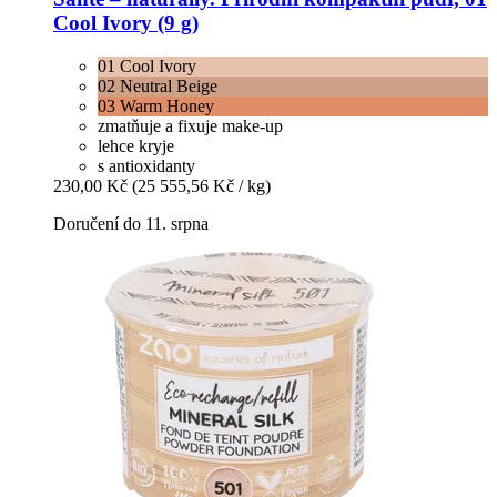
Cool Ivory (9 g)
01 Cool Ivory
02 Neutral Beige
03 Warm Honey
zmatňuje a fixuje make-up
lehce kryje
s antioxidanty
230,00 Kč
(25 555,56 Kč / kg)
Doručení do 11. srpna