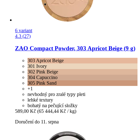
6 variant
4.3 (27)
ZAO
Compact Powder, 303 Apricot Beige (9 g)
303 Apricot Beige
301 Ivory
302 Pink Beige
304 Capuccino
305 Pink Sand
+1
nevhodný pro zralé typy pleti
lehké textury
bohatý na pečující složky
589,00 Kč
(65 444,44 Kč / kg)
Doručení do 11. srpna