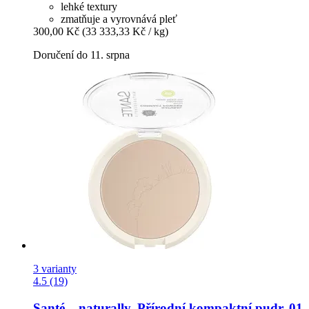
lehké textury
zmatňuje a vyrovnává pleť
300,00 Kč
(33 333,33 Kč / kg)
Doručení do 11. srpna
3 varianty
4.5 (19)
Santé – naturally.
Přírodní kompaktní pudr, 01