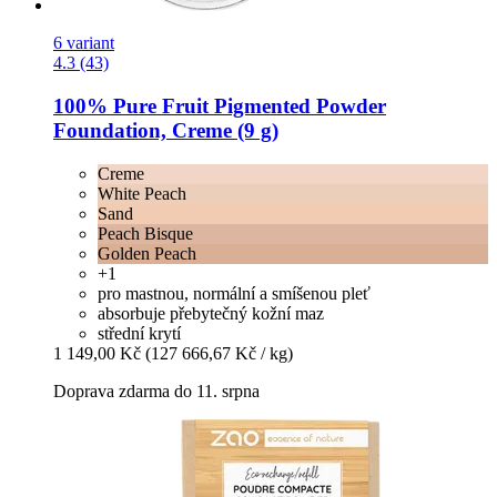
6 variant
4.3 (43)
100% Pure
Fruit Pigmented Powder
Foundation, Creme (9 g)
Creme
White Peach
Sand
Peach Bisque
Golden Peach
+1
pro mastnou, normální a smíšenou pleť
absorbuje přebytečný kožní maz
střední krytí
1 149,00 Kč
(127 666,67 Kč / kg)
Doprava zdarma do 11. srpna