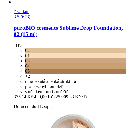
7 variant
3.5 (673)
puroBIO cosmetics
Sublime Drop Foundation,
02 (15 ml)
-11%
02
01
03
04
05
+2
ultra tekutá a lehká struktura
pro bezchybnou pleť
s účinkem proti znečištění
375,14 Kč
420,00 Kč
(25 009,33 Kč / l)
Doručení do 11. srpna