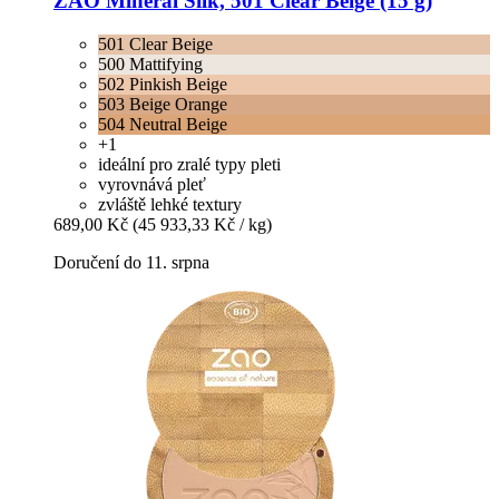
ZAO
Mineral Silk, 501 Clear Beige (15 g)
501 Clear Beige
500 Mattifying
502 Pinkish Beige
503 Beige Orange
504 Neutral Beige
+1
ideální pro zralé typy pleti
vyrovnává pleť
zvláště lehké textury
689,00 Kč
(45 933,33 Kč / kg)
Doručení do 11. srpna