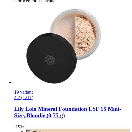
Doručení do 11. srpna
19 variant
4.2 (1211)
Lily Lolo
Mineral Foundation LSF 15 Mini-​
Size, Blondie (0,75 g)
-19%
Blondie