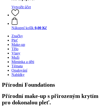
Vytvořit účet
Nákupní košík
0,00 Kč
Značky
Pleť
Make-up
Tělo
Vlasy
Muži
Miminka a děti
Témata
Opalování
Nabídky
Přírodní Foundations
Přírodní make-up s přirozeným krytím
pro dokonalou pleť.