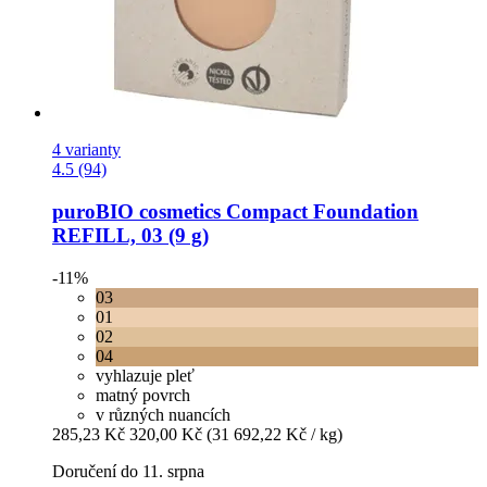
4 varianty
4.5 (94)
puroBIO cosmetics
Compact Foundation
REFILL, 03 (9 g)
-11%
03
01
02
04
vyhlazuje pleť
matný povrch
v různých nuancích
285,23 Kč
320,00 Kč
(31 692,22 Kč / kg)
Doručení do 11. srpna