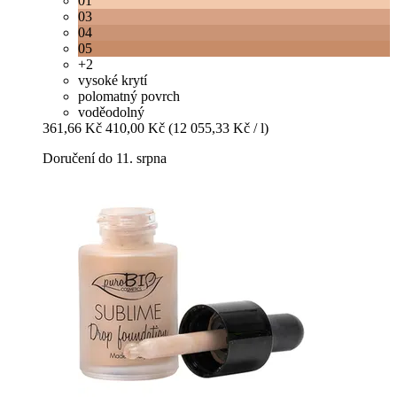
01
03
04
05
+2
vysoké krytí
polomatný povrch
voděodolný
361,66 Kč
410,00 Kč
(12 055,33 Kč / l)
Doručení do 11. srpna