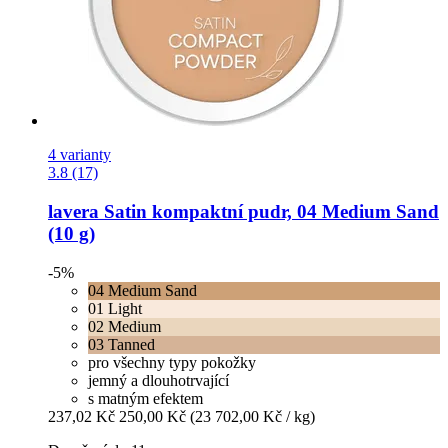
4 varianty
3.8 (17)
lavera
Satin kompaktní pudr, 04 Medium Sand
(10 g)
-5%
04 Medium Sand
01 Light
02 Medium
03 Tanned
pro všechny typy pokožky
jemný a dlouhotrvající
s matným efektem
237,02 Kč
250,00 Kč
(23 702,00 Kč / kg)