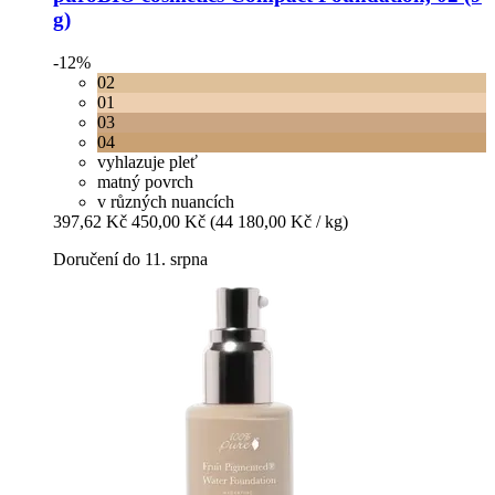
g)
-12%
02
01
03
04
vyhlazuje pleť
matný povrch
v různých nuancích
397,62 Kč
450,00 Kč
(44 180,00 Kč / kg)
Doručení do 11. srpna