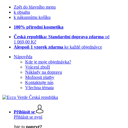
Zpět do hlavního menu
k obsahu
k nákupnímu košíku
100% přírodní kosmetika
Česká republika: Standardní doprava zdarma
od
1 069,00 Kč
Alespoň 1 vzorek zdarma
ke každé objednávce
Nápověda
Kde je moje objednávka?
Vrácení zboží
Náklady na dopravu
Možnosti platby
Kontaktujte nás
Všechna témata
Přihlásit se
Přihlásit se nyní
Jste tu
poprvé?