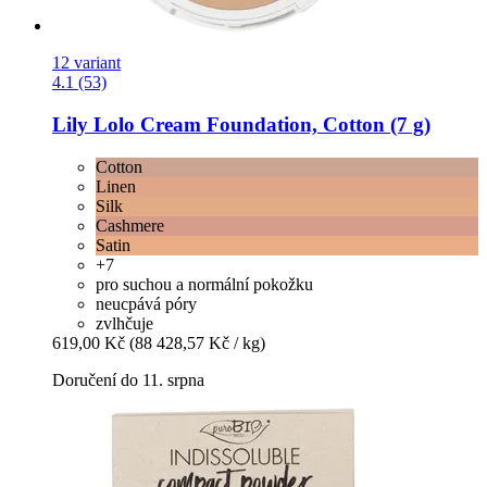
12 variant
4.1 (53)
Lily Lolo
Cream Foundation, Cotton (7 g)
Cotton
Linen
Silk
Cashmere
Satin
+7
pro suchou a normální pokožku
neucpává póry
zvlhčuje
619,00 Kč
(88 428,57 Kč / kg)
Doručení do 11. srpna