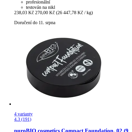
profesionální
testován na nikl
238,03 Kč
270,00 Kč
(26 447,78 Kč / kg)
Doručení do 11. srpna
4 varianty
4.3 (191)
puroBIO cosmetics
Compact Foundation, 02 (9