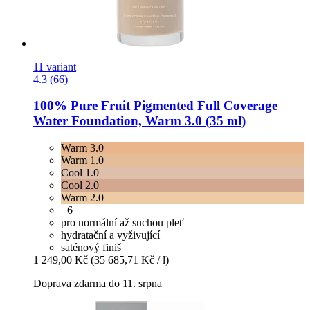
11 variant
4.3 (66)
100% Pure
Fruit Pigmented Full Coverage
Water Foundation, Warm 3.0 (35 ml)
Warm 3.0
Warm 1.0
Cool 1.0
Cool 2.0
Warm 2.0
+6
pro normální až suchou pleť
hydratační a vyživující
saténový finiš
1 249,00 Kč
(35 685,71 Kč / l)
Doprava zdarma do 11. srpna