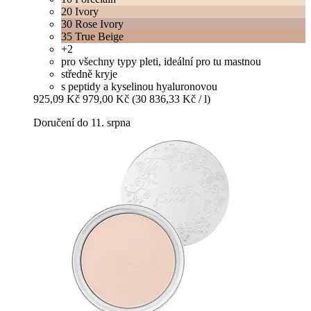
20 Ivory
30 Rose Ivory
35 True Beige
+2
pro všechny typy pleti, ideální pro tu mastnou
středně kryje
s peptidy a kyselinou hyaluronovou
925,09 Kč
979,00 Kč
(30 836,33 Kč / l)
Doručení do 11. srpna