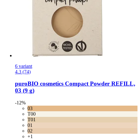
6 variant
4.3 (74)
puroBIO cosmetics
Compact Powder REFILL,
03 (9 g)
-12%
03
T00
T01
01
02
+1