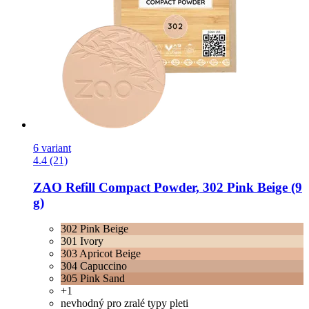
6 variant
4.4 (21)
ZAO
Refill Compact Powder, 302 Pink Beige (9
g)
302 Pink Beige
301 Ivory
303 Apricot Beige
304 Capuccino
305 Pink Sand
+1
nevhodný pro zralé typy pleti