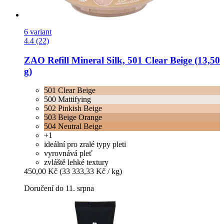
6 variant
4.4 (22)
ZAO
Refill Mineral Silk, 501 Clear Beige (13,50
g)
501 Clear Beige
500 Mattifying
502 Pinkish Beige
503 Beige Orange
504 Neutral Beige
+1
ideální pro zralé typy pleti
vyrovnává pleť
zvláště lehké textury
450,00 Kč
(33 333,33 Kč / kg)
Doručení do 11. srpna