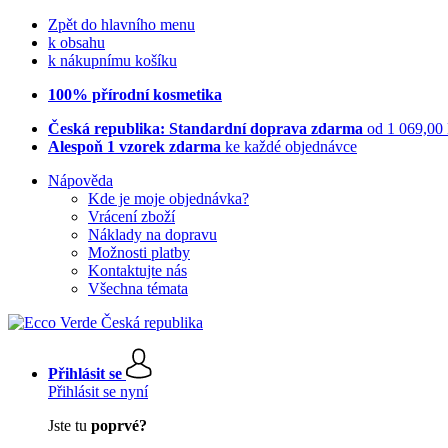
Zpět do hlavního menu
k obsahu
k nákupnímu košíku
100% přírodní kosmetika
Česká republika: Standardní doprava zdarma
od 1 069,00
Alespoň 1 vzorek zdarma
ke každé objednávce
Nápověda
Kde je moje objednávka?
Vrácení zboží
Náklady na dopravu
Možnosti platby
Kontaktujte nás
Všechna témata
Přihlásit se
Přihlásit se nyní
Jste tu
poprvé?