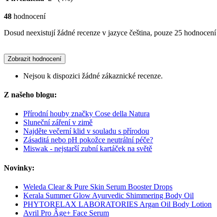
48
hodnocení
Dosud neexistují žádné recenze v jazyce čeština, pouze 25 hodnocení 
Zobrazit hodnocení
Nejsou k dispozici žádné zákaznické recenze.
Z našeho blogu:
Přírodní houby značky Cose della Natura
Sluneční záření v zimě
Najděte večerní klid v souladu s přírodou
Zásaditá nebo pH pokožce neutrální péče?
Miswak - nejstarší zubní kartáček na světě
Novinky:
Weleda Clear & Pure Skin Serum Booster Drops
Kerala Summer Glow Ayurvedic Shimmering Body Oil
PHYTORELAX LABORATORIES Argan Oil Body Lotion
Avril Pro Âge+ Face Serum