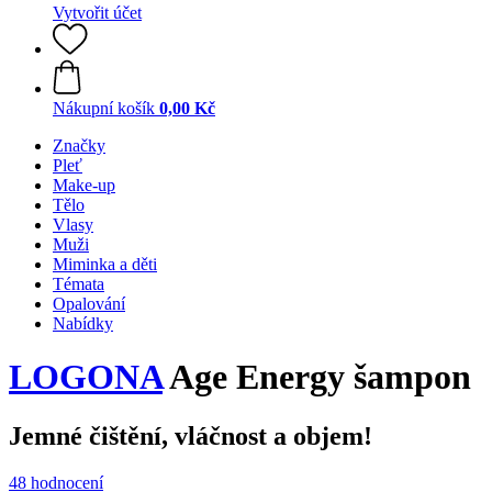
Vytvořit účet
Nákupní košík
0,00 Kč
Značky
Pleť
Make-up
Tělo
Vlasy
Muži
Miminka a děti
Témata
Opalování
Nabídky
LOGONA
Age Energy šampon
Jemné čištění, vláčnost a objem!
48 hodnocení