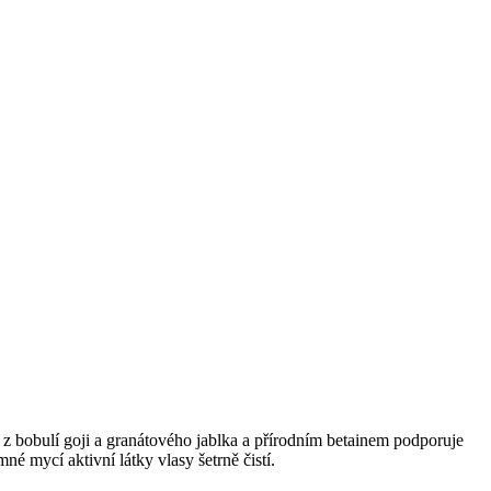
 bobulí goji a granátového jablka a přírodním betainem podporuje
né mycí aktivní látky vlasy šetrně čistí.