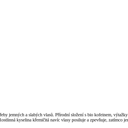
jemných a slabých vlasů. Přírodní složení s bio kofeinem, výtažky z
stlinná kyselina křemičitá navíc vlasy posiluje a zpevňuje, zatímco jem