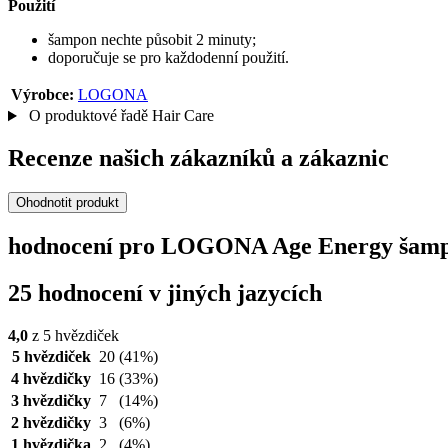
Použití
šampon nechte působit 2 minuty;
doporučuje se pro každodenní použití.
Výrobce:
LOGONA
O produktové řadě Hair Care
Recenze našich zákazníků a zákaznic
Ohodnotit produkt
hodnocení pro LOGONA Age Energy šampo
25 hodnocení v jiných jazycích
4,0
z 5 hvězdiček
5 hvězdiček
20
(41%)
4 hvězdičky
16
(33%)
3 hvězdičky
7
(14%)
2 hvězdičky
3
(6%)
1 hvězdička
2
(4%)