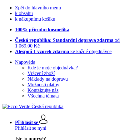
Zpět do hlavního menu
k obsahu
k nákupnímu košíku
100% přírodní kosmetika
Česká republika: Standardní doprava zdarma
od
1 069,00 Kč
Alespoň 1 vzorek zdarma
ke každé objednávce
Nápověda
Kde je moje objednávka?
Vrácení zboží
Náklady na dopravu
Možnosti platby
Kontaktujte nás
Všechna témata
Přihlásit se
Přihlásit se nyní
Jste tu
poprvé?