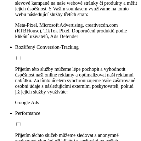
slevové kampaně na naše webové stránky či produkty a měřit
jejich úspěšnost. S Vaším souhlasem využíváme na tomto
webu následující služby třetích stran:
Meta-Pixel, Microsoft Advertising, creativecdn.com
(RTBHouse), TikTok Pixel, Doporučení produktů podle
klikání uživatelů, Ads Defender
Rozšířený Conversion-Tracking
Přijetím této služby můžeme lépe pochopit a vyhodnotit
úspěšnost naší online reklamy a optimalizovat naši reklamní
nabídku. Za tímto účelem synchronizujeme Vaše zašifrované
osobní údaje s následujícími externími poskytovateli, pokud
již jejich služby využíváte:
Google Ads
Performance
Přijetím těchto služeb můžeme sledovat a anonymně
analyzovat chování při klikání a surfování na našich