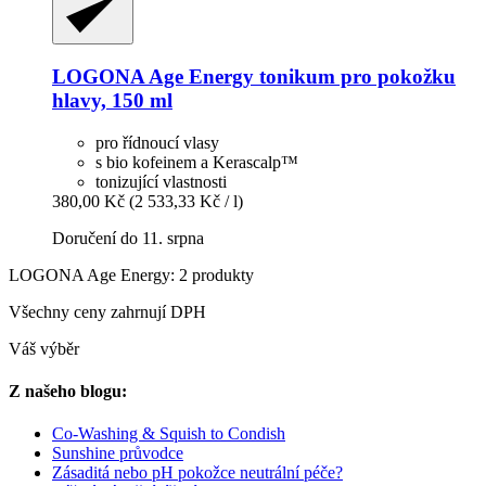
LOGONA
Age Energy tonikum pro pokožku
hlavy, 150 ml
pro řídnoucí vlasy
s bio kofeinem a Kerascalp™
tonizující vlastnosti
380,00 Kč
(2 533,33 Kč / l)
Doručení do 11. srpna
LOGONA Age Energy: 2 produkty
Všechny ceny zahrnují DPH
Váš výběr
Z našeho blogu:
Co-Washing & Squish to Condish
Sunshine průvodce
Zásaditá nebo pH pokožce neutrální péče?