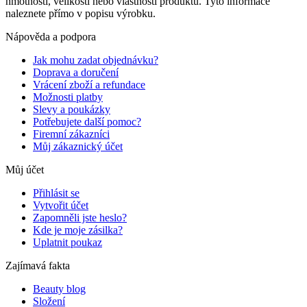
hmotnosti, velikosti nebo vlastností produktů. Tyto informace
naleznete přímo v popisu výrobku.
Nápověda a podpora
Jak mohu zadat objednávku?
Doprava a doručení
Vrácení zboží a refundace
Možnosti platby
Slevy a poukázky
Potřebujete další pomoc?
Firemní zákazníci
Můj zákaznický účet
Můj účet
Přihlásit se
Vytvořit účet
Zapomněli jste heslo?
Kde je moje zásilka?
Uplatnit poukaz
Zajímavá fakta
Beauty blog
Složení