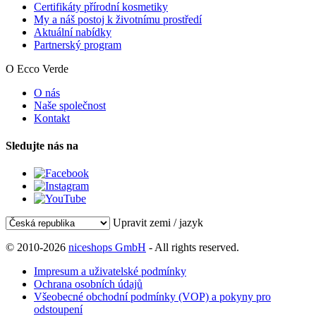
Certifikáty přírodní kosmetiky
My a náš postoj k životnímu prostředí
Aktuální nabídky
Partnerský program
O Ecco Verde
O nás
Naše společnost
Kontakt
Sledujte nás na
Upravit zemi / jazyk
© 2010-2026
niceshops GmbH
- All rights reserved.
Impresum a uživatelské podmínky
Ochrana osobních údajů
Všeobecné obchodní podmínky (VOP) a pokyny pro
odstoupení