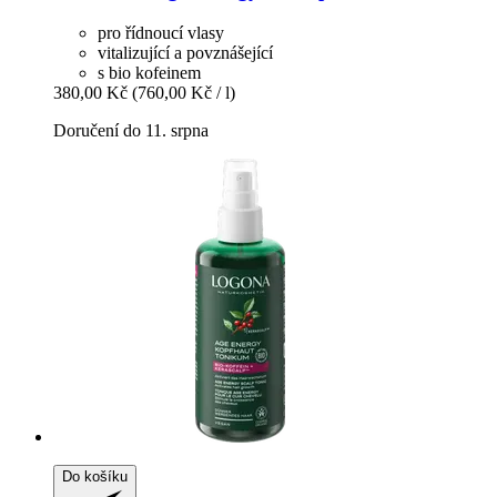
pro řídnoucí vlasy
vitalizující a povznášející
s bio kofeinem
380,00 Kč
(760,00 Kč / l)
Doručení do 11. srpna
Do košíku