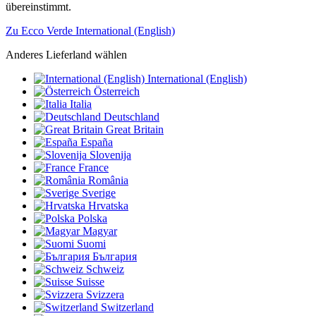
übereinstimmt.
Zu Ecco Verde International (English)
Anderes Lieferland wählen
International (English)
Österreich
Italia
Deutschland
Great Britain
España
Slovenija
France
România
Sverige
Hrvatska
Polska
Magyar
Suomi
България
Schweiz
Suisse
Svizzera
Switzerland