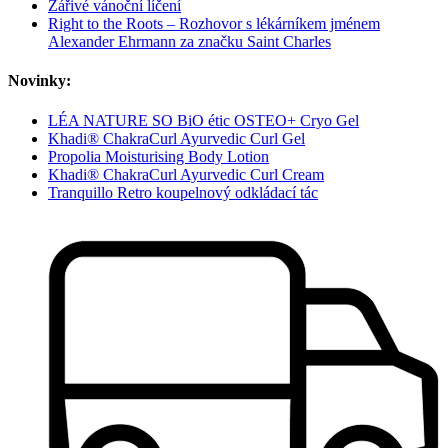
Zářivé vánoční líčení
Right to the Roots – Rozhovor s lékárníkem jménem
Alexander Ehrmann za značku Saint Charles
Novinky:
LÉA NATURE SO BiO étic OSTEO+ Cryo Gel
Khadi® ChakraCurl Ayurvedic Curl Gel
Propolia Moisturising Body Lotion
Khadi® ChakraCurl Ayurvedic Curl Cream
Tranquillo Retro koupelnový odkládací tác