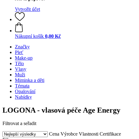
Vytvořit účet
Nákupní košík
0,00 Kč
Značky
Pleť
Make-up
Tělo
Vlasy
Muži
Miminka a děti
Témata
Opalování
Nabídky
LOGONA - vlasová péče Age Energy
Filtrovat a seřadit
Cena
Výrobce
Vlastnosti
Certifikace