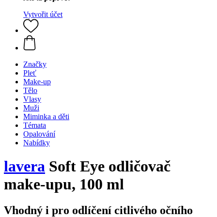
Vytvořit účet
Značky
Pleť
Make-up
Tělo
Vlasy
Muži
Miminka a děti
Témata
Opalování
Nabídky
lavera
Soft Eye odličovač
make-upu, 100 ml
Vhodný i pro odlíčení citlivého očního