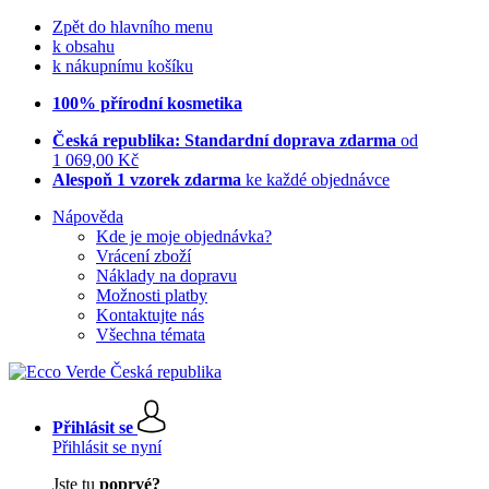
Zpět do hlavního menu
k obsahu
k nákupnímu košíku
100% přírodní kosmetika
Česká republika: Standardní doprava zdarma
od
1 069,00 Kč
Alespoň 1 vzorek zdarma
ke každé objednávce
Nápověda
Kde je moje objednávka?
Vrácení zboží
Náklady na dopravu
Možnosti platby
Kontaktujte nás
Všechna témata
Přihlásit se
Přihlásit se nyní
Jste tu
poprvé?