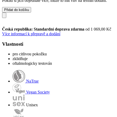
Pokud si jich objednáte více, může to mít vliv na termín dodání.
Přidat do košíku
Česká republika: Standardní doprava zdarma
od 1 069,00 Kč
Více informací k přepravě a dodání
Vlastnosti
pro citlivou pokožku
zklidňuje
oftalmologicky testován
NaTrue
Vegan Society
Unisex