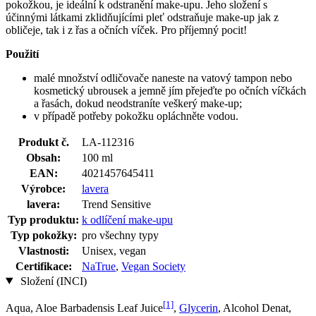
pokožkou, je ideální k odstranění make-upu. Jeho složení s
účinnými látkami zklidňujícími pleť odstraňuje make-up jak z
obličeje, tak i z řas a očních víček. Pro příjemný pocit!
Použití
malé množství odličovače naneste na vatový tampon nebo
kosmetický ubrousek a jemně jím přejeďte po očních víčkách
a řasách, dokud neodstraníte veškerý make-up;
v případě potřeby pokožku opláchněte vodou.
Produkt č.
LA-112316
Obsah:
100 ml
EAN:
4021457645411
Výrobce:
lavera
lavera:
Trend Sensitive
Typ produktu:
k odlíčení make-upu
Typ pokožky:
pro všechny typy
Vlastnosti:
Unisex, vegan
Certifikace:
NaTrue
,
Vegan Society
Složení (INCI)
[1]
Aqua, Aloe Barbadensis Leaf Juice
,
Glycerin
, Alcohol Denat,