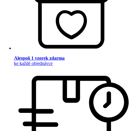
Alespoň 1 vzorek zdarma
ke každé objednávce