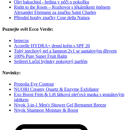
Olej bakuchiol - hrdina v péči o pokožku
Right to the Roots – Rozhovor s lékárníkem jménem
Alexander Ehrmann za značku Saint Charles
Přírodní houby značky Cose della Natura
Poznejte svět Ecco Verde:
benecos
Acorelle HYDRA+ denní krém s SPF 20
Tuhý sprchový gel a šampon 2v1 se santalovým dřevem
100% Pure Super Fruit Balm
Seiferei Luční bylinky pokojový parfém
Novinky:
Propolia Eye Contour
NUORI Creamy Quartz & Enzyme Exfoliator
Exo Boost Firm & Lift látková pleťová maska s granátovým
jablkem
Niyok 3-in-1 Men's Shower Gel Bergamot Breeze
Niyok Shampoo Moisture & Boost