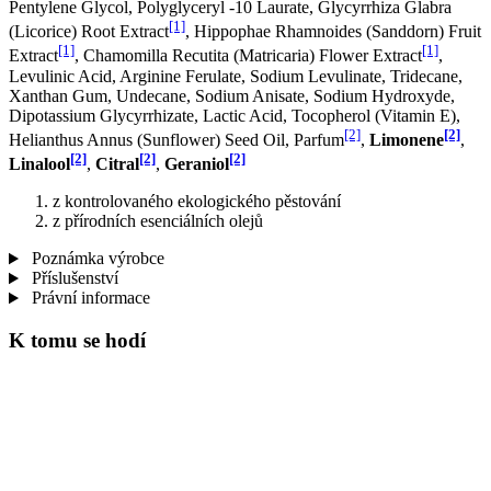
Pentylene Glycol, Polyglyceryl -10 Laurate, Glycyrrhiza Glabra
[1]
(Licorice) Root Extract
, Hippophae Rhamnoides (Sanddorn) Fruit
[1]
[1]
Extract
, Chamomilla Recutita (Matricaria) Flower Extract
,
Levulinic Acid, Arginine Ferulate, Sodium Levulinate, Tridecane,
Xanthan Gum, Undecane, Sodium Anisate, Sodium Hydroxyde,
Dipotassium Glycyrrhizate, Lactic Acid, Tocopherol (Vitamin E),
[2]
[2]
Helianthus Annus (Sunflower) Seed Oil, Parfum
,
Limonene
,
[2]
[2]
[2]
Linalool
,
Citral
,
Geraniol
z kontrolovaného ekologického pěstování
z přírodních esenciálních olejů
Poznámka výrobce
Příslušenství
Právní informace
K tomu se hodí