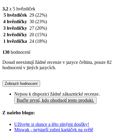
3,2
z 5 hvězdiček
5 hvězdiček
29
(22%)
4 hvězdičky
30
(23%)
3 hvězdičky
27
(20%)
2 hvězdičky
20
(15%)
1 hvězdička
24
(18%)
130
hodnocení
Dosud neexistují žádné recenze v jazyce čeština, pouze 82
hodnocení v jiných jazycích.
Zobrazit hodnocení
Nejsou k dispozici žádné zákaznické recenze.
Buďte první, kdo ohodnotí tento produkt.
Z našeho blogu:
Užívejte si slunce a léto plnými doušky!
Miswak - nejstarší zubní kartáček na světě