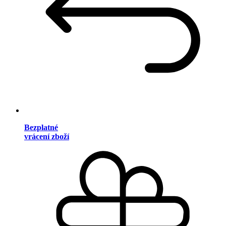
Bezplatné
vrácení zboží