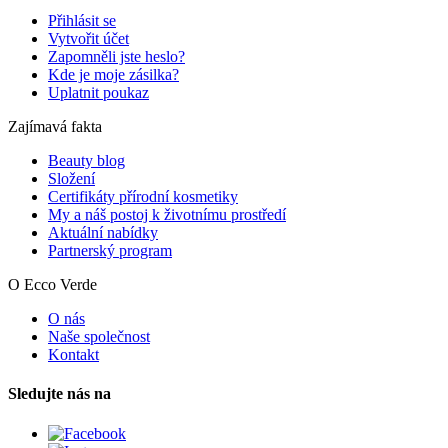
Přihlásit se
Vytvořit účet
Zapomněli jste heslo?
Kde je moje zásilka?
Uplatnit poukaz
Zajímavá fakta
Beauty blog
Složení
Certifikáty přírodní kosmetiky
My a náš postoj k životnímu prostředí
Aktuální nabídky
Partnerský program
O Ecco Verde
O nás
Naše společnost
Kontakt
Sledujte nás na