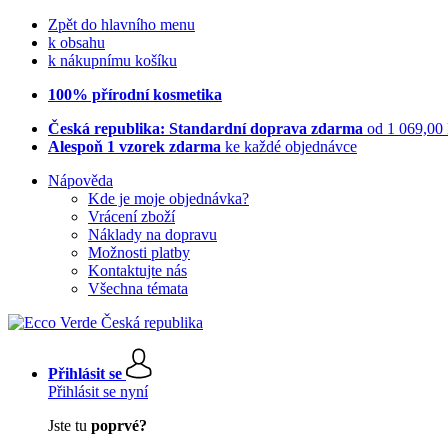
Zpět do hlavního menu
k obsahu
k nákupnímu košíku
100% přírodní kosmetika
Česká republika: Standardní doprava zdarma
od 1 069,00
Alespoň 1 vzorek zdarma
ke každé objednávce
Nápověda
Kde je moje objednávka?
Vrácení zboží
Náklady na dopravu
Možnosti platby
Kontaktujte nás
Všechna témata
Přihlásit se
Přihlásit se nyní
Jste tu
poprvé?