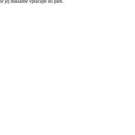
ě jej důkladně vpracujte do pleti.