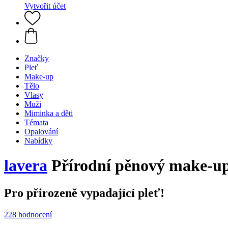
Vytvořit účet
Značky
Pleť
Make-up
Tělo
Vlasy
Muži
Miminka a děti
Témata
Opalování
Nabídky
lavera
Přírodní pěnový make-u
Pro přirozeně vypadající pleť!
228 hodnocení