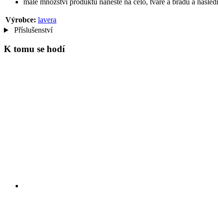
malé množství produktu naneste na čelo, tváře a bradu a následn
Výrobce:
lavera
Příslušenství
K tomu se hodí