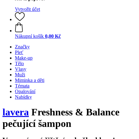
Vytvořit účet
Nákupní košík
0,00 Kč
Značky
Pleť
Make-up
Tělo
Vlasy
Muži
Miminka a děti
Témata
Opalování
Nabídky
lavera
Freshness & Balance
pečující šampon