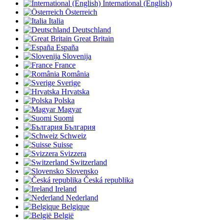
International (English)
Österreich
Italia
Deutschland
Great Britain
España
Slovenija
France
România
Sverige
Hrvatska
Polska
Magyar
Suomi
България
Schweiz
Suisse
Svizzera
Switzerland
Slovensko
Česká republika
Ireland
Nederland
Belgique
België