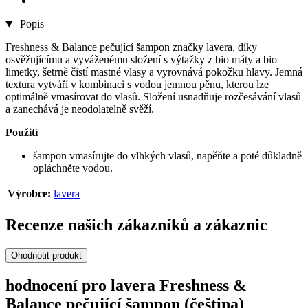
Popis
Freshness & Balance pečující šampon značky lavera, díky
osvěžujícímu a vyváženému složení s výtažky z bio máty a bio
limetky, šetrně čistí mastné vlasy a vyrovnává pokožku hlavy. Jemná
textura vytváří v kombinaci s vodou jemnou pěnu, kterou lze
optimálně vmasírovat do vlasů. Složení usnadňuje rozčesávání vlasů
a zanechává je neodolatelně svěží.
Použití
šampon vmasírujte do vlhkých vlasů, napěňte a poté důkladně
opláchněte vodou.
Výrobce:
lavera
Recenze našich zákazníků a zákaznic
Ohodnotit produkt
hodnocení pro lavera Freshness &
Balance pečující šampon (čeština)