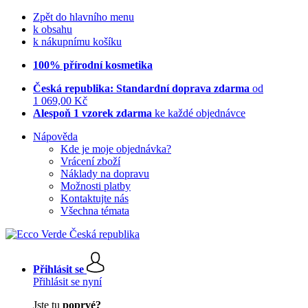
Zpět do hlavního menu
k obsahu
k nákupnímu košíku
100% přírodní kosmetika
Česká republika: Standardní doprava zdarma
od
1 069,00 Kč
Alespoň 1 vzorek zdarma
ke každé objednávce
Nápověda
Kde je moje objednávka?
Vrácení zboží
Náklady na dopravu
Možnosti platby
Kontaktujte nás
Všechna témata
Přihlásit se
Přihlásit se nyní
Jste tu
poprvé?