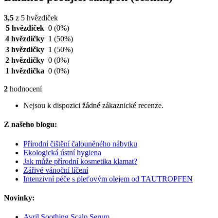
3,5
z 5 hvězdiček
5 hvězdiček
0
(0%)
4 hvězdičky
1
(50%)
3 hvězdičky
1
(50%)
2 hvězdičky
0
(0%)
1 hvězdička
0
(0%)
2
hodnocení
Nejsou k dispozici žádné zákaznické recenze.
Z našeho blogu:
Přírodní čištění čalouněného nábytku
Ekologická ústní hygiena
Jak může přírodní kosmetika klamat?
Zářivé vánoční líčení
Intenzivní péče s pleťovým olejem od TAUTROPFEN
Novinky:
Avril Soothing Scalp Serum