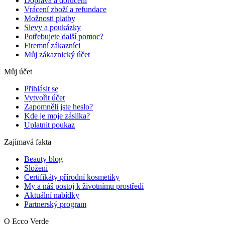
Doprava a doručení
Vrácení zboží a refundace
Možnosti platby
Slevy a poukázky
Potřebujete další pomoc?
Firemní zákazníci
Můj zákaznický účet
Můj účet
Přihlásit se
Vytvořit účet
Zapomněli jste heslo?
Kde je moje zásilka?
Uplatnit poukaz
Zajímavá fakta
Beauty blog
Složení
Certifikáty přírodní kosmetiky
My a náš postoj k životnímu prostředí
Aktuální nabídky
Partnerský program
O Ecco Verde