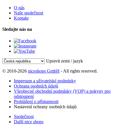
O nás
Naše společnost
Kontakt
Sledujte nás na
Upravit zemi / jazyk
© 2010-2026
niceshops GmbH
- All rights reserved.
Impresum a uživatelské podmínky
Ochrana osobních údajů
Všeobecné obchodní podmínky (VOP) a pokyny pro
odstoupení
Prohlášení o přístupnosti
Nastavení ochrany osobních údajů
Společnost
Další nice shops