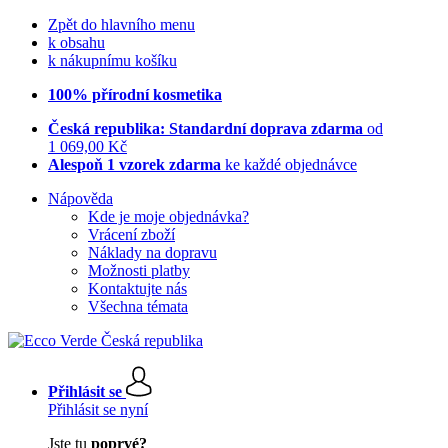
Zpět do hlavního menu
k obsahu
k nákupnímu košíku
100% přírodní kosmetika
Česká republika: Standardní doprava zdarma
od
1 069,00 Kč
Alespoň 1 vzorek zdarma
ke každé objednávce
Nápověda
Kde je moje objednávka?
Vrácení zboží
Náklady na dopravu
Možnosti platby
Kontaktujte nás
Všechna témata
Přihlásit se
Přihlásit se nyní
Jste tu
poprvé?