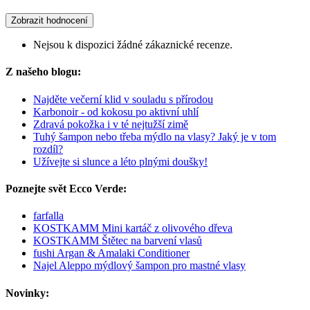
Zobrazit hodnocení
Nejsou k dispozici žádné zákaznické recenze.
Z našeho blogu:
Najděte večerní klid v souladu s přírodou
Karbonoir - od kokosu po aktivní uhlí
Zdravá pokožka i v té nejtužší zimě
Tuhý šampon nebo třeba mýdlo na vlasy? Jaký je v tom
rozdíl?
Užívejte si slunce a léto plnými doušky!
Poznejte svět Ecco Verde:
farfalla
KOSTKAMM Mini kartáč z olivového dřeva
KOSTKAMM Štětec na barvení vlasů
fushi Argan & Amalaki Conditioner
Najel Aleppo mýdlový šampon pro mastné vlasy
Novinky: