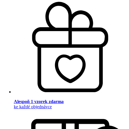
Alespoň 1 vzorek zdarma
ke každé objednávce