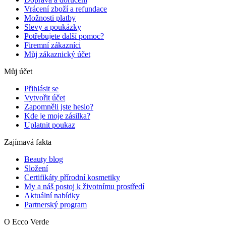
Vrácení zboží a refundace
Možnosti platby
Slevy a poukázky
Potřebujete další pomoc?
Firemní zákazníci
Můj zákaznický účet
Můj účet
Přihlásit se
Vytvořit účet
Zapomněli jste heslo?
Kde je moje zásilka?
Uplatnit poukaz
Zajímavá fakta
Beauty blog
Složení
Certifikáty přírodní kosmetiky
My a náš postoj k životnímu prostředí
Aktuální nabídky
Partnerský program
O Ecco Verde