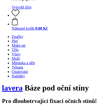
Vytvořit účet
Nákupní košík
0,00 Kč
Značky
Pleť
Make-up
Tělo
Vlasy
Muži
Miminka a děti
Témata
Opalování
Nabídky
lavera
Báze pod oční stíny
Pro dlouhotrvající fixaci očních stínů!