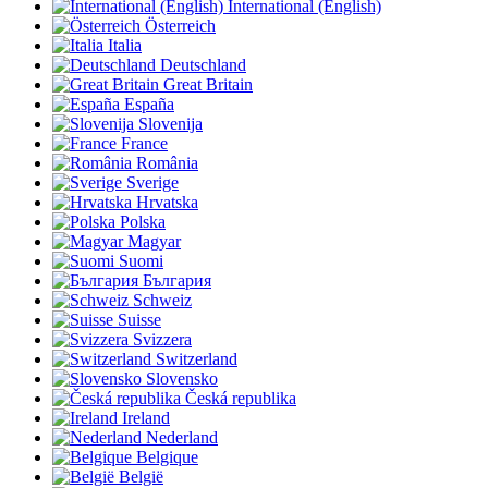
International (English)
Österreich
Italia
Deutschland
Great Britain
España
Slovenija
France
România
Sverige
Hrvatska
Polska
Magyar
Suomi
България
Schweiz
Suisse
Svizzera
Switzerland
Slovensko
Česká republika
Ireland
Nederland
Belgique
België