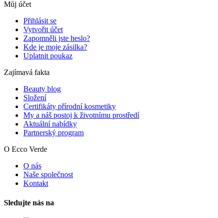
Můj účet
Přihlásit se
Vytvořit účet
Zapomněli jste heslo?
Kde je moje zásilka?
Uplatnit poukaz
Zajímavá fakta
Beauty blog
Složení
Certifikáty přírodní kosmetiky
My a náš postoj k životnímu prostředí
Aktuální nabídky
Partnerský program
O Ecco Verde
O nás
Naše společnost
Kontakt
Sledujte nás na