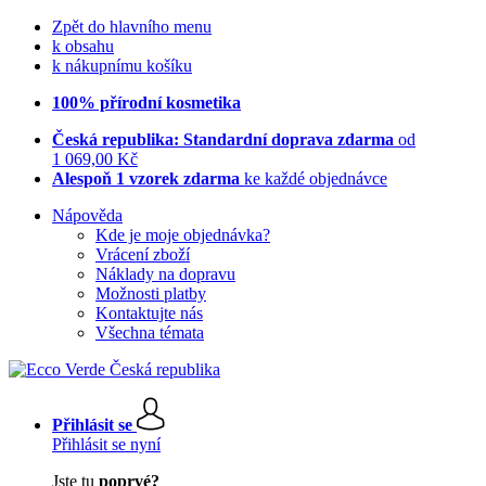
Zpět do hlavního menu
k obsahu
k nákupnímu košíku
100% přírodní kosmetika
Česká republika: Standardní doprava zdarma
od
1 069,00 Kč
Alespoň 1 vzorek zdarma
ke každé objednávce
Nápověda
Kde je moje objednávka?
Vrácení zboží
Náklady na dopravu
Možnosti platby
Kontaktujte nás
Všechna témata
Přihlásit se
Přihlásit se nyní
Jste tu
poprvé?