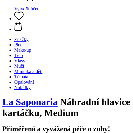
Vytvořit účet
Značky
Pleť
Make-up
Tělo
Vlasy
Muži
Miminka a děti
Témata
Opalování
Nabídky
La Saponaria
Náhradní hlavice
kartáčku, Medium
Přiměřená a vyvážená péče o zuby!