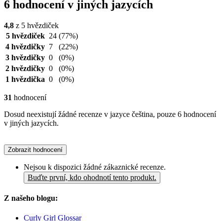
6 hodnocení v jiných jazycích
4,8
z 5 hvězdiček
5 hvězdiček
24
(77%)
4 hvězdičky
7
(22%)
3 hvězdičky
0
(0%)
2 hvězdičky
0
(0%)
1 hvězdička
0
(0%)
31
hodnocení
Dosud neexistují žádné recenze v jazyce čeština, pouze 6 hodnocení
v jiných jazycích.
Zobrazit hodnocení
Nejsou k dispozici žádné zákaznické recenze.
Buďte první, kdo ohodnotí tento produkt.
Z našeho blogu:
Curly Girl Glossar