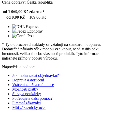
Cena dopravy: Česká republika
od 1 069,00 Kč
zdarma*
od 0,00 Kč
109,00 Kč
* Tyto doručovací náklady se vztahují na standardní dopravu.
Dodatečné náklady však mohou vzniknout, např. v důsledku
hmotnosti, velikosti nebo vlastností produktů. Tyto informace
naleznete přímo v popisu výrobku.
Nápověda a podpora
Jak mohu zadat objednávku?
Doprava a doručení
Vrácení zboží a refundace
Možnosti platby
Slevy a poukázky
Potřebujete další pomoc?
Firemní zákazníci
Můj zákaznický účet