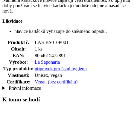
Náhradní kartáčkové hlavice zajišťují větší udržitelnost. Po uplynutí
doby používání se hlavice kartáčku jednoduše odejme a nasadí se
nová.
Likvidace
hlavice kartáčků vyhazujte do směsného odpadu.
Produkt č.
LAS-BS010P001
Obsah:
1 ks
EAN:
8054615472891
Výrobce:
La Saponaria
Typ produktu:
přípravek pro ústní hygienu
Vlastnosti:
Unisex, vegan
Certifikace:
Vegan (bez certifikátu)
Právní informace
K tomu se hodí