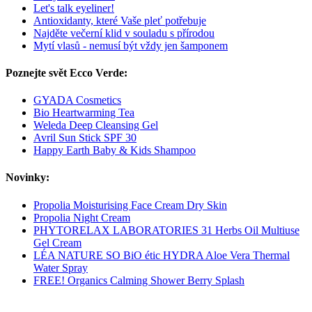
Let's talk eyeliner!
Antioxidanty, které Vaše pleť potřebuje
Najděte večerní klid v souladu s přírodou
Mytí vlasů - nemusí být vždy jen šamponem
Poznejte svět Ecco Verde:
GYADA Cosmetics
Bio Heartwarming Tea
Weleda Deep Cleansing Gel
Avril Sun Stick SPF 30
Happy Earth Baby & Kids Shampoo
Novinky:
Propolia Moisturising Face Cream Dry Skin
Propolia Night Cream
PHYTORELAX LABORATORIES 31 Herbs Oil Multiuse
Gel Cream
LÉA NATURE SO BiO étic HYDRA Aloe Vera Thermal
Water Spray
FREE! Organics Calming Shower Berry Splash