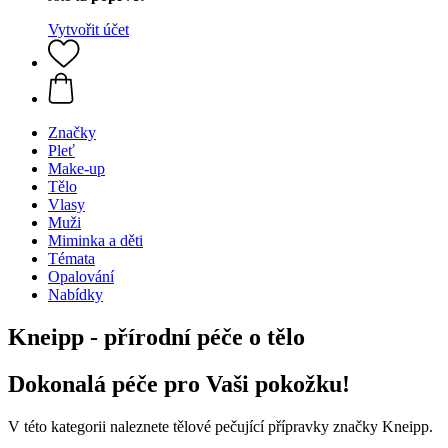
Vytvořit účet
Značky
Pleť
Make-up
Tělo
Vlasy
Muži
Miminka a děti
Témata
Opalování
Nabídky
Kneipp - přírodní péče o tělo
Dokonalá péče pro Vaši pokožku!
V této kategorii naleznete tělové pečující přípravky značky Kneipp.