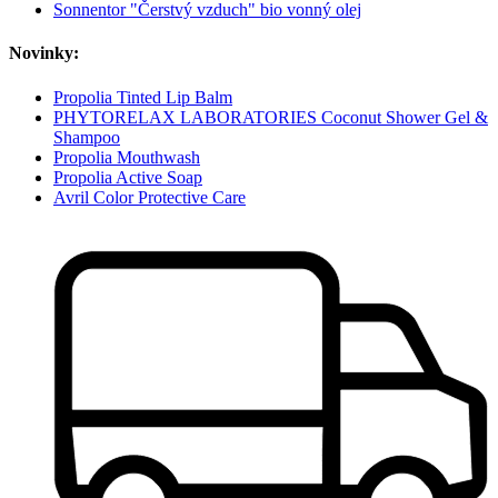
Sonnentor "Čerstvý vzduch" bio vonný olej
Novinky:
Propolia Tinted Lip Balm
PHYTORELAX LABORATORIES Coconut Shower Gel &
Shampoo
Propolia Mouthwash
Propolia Active Soap
Avril Color Protective Care