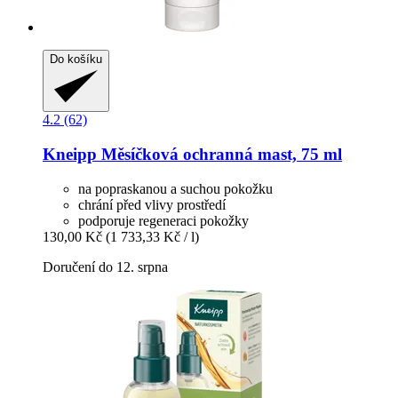
Do košíku
4.2 (62)
Kneipp
Měsíčková ochranná mast, 75 ml
na popraskanou a suchou pokožku
chrání před vlivy prostředí
podporuje regeneraci pokožky
130,00 Kč
(1 733,33 Kč / l)
Doručení do 12. srpna