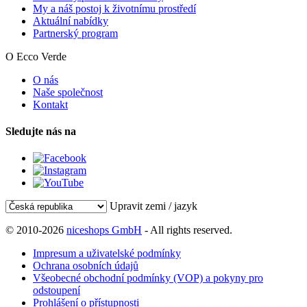
My a náš postoj k životnímu prostředí
Aktuální nabídky
Partnerský program
O Ecco Verde
O nás
Naše společnost
Kontakt
Sledujte nás na
Upravit zemi / jazyk
© 2010-2026
niceshops GmbH
- All rights reserved.
Impresum a uživatelské podmínky
Ochrana osobních údajů
Všeobecné obchodní podmínky (VOP) a pokyny pro
odstoupení
Prohlášení o přístupnosti