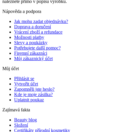
naleznete přímo v popisu výrobku.
Nápověda a podpora
Jak mohu zadat objednávku?
Doprava a doručení
Vrácení zboží a refundace
Možnosti platby
Slevy a poukázky
Potřebujete další pomoc?
Firemní zákazníci
Můj zákaznický účet
Můj účet
Přihlásit se
Vytvořit účet
Zapomněli jste heslo?
Kde je moje zásilka?
Uplatnit poukaz
Zajímavá fakta
Beauty blog
Složení
Certifikáty přírodní kosmetiky