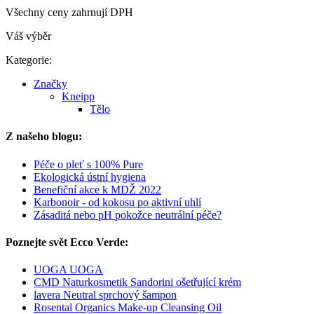
Všechny ceny zahrnují DPH
Váš výběr
Kategorie:
Značky
Kneipp
Tělo
Z našeho blogu:
Péče o pleť s 100% Pure
Ekologická ústní hygiena
Benefiční akce k MDŽ 2022
Karbonoir - od kokosu po aktivní uhlí
Zásaditá nebo pH pokožce neutrální péče?
Poznejte svět Ecco Verde:
UOGA UOGA
CMD Naturkosmetik Sandorini ošetřující krém
lavera Neutral sprchový šampon
Rosental Organics Make-up Cleansing Oil