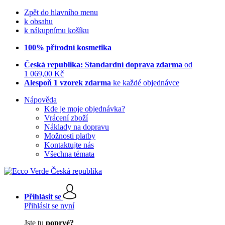
Zpět do hlavního menu
k obsahu
k nákupnímu košíku
100% přírodní kosmetika
Česká republika: Standardní doprava zdarma
od
1 069,00 Kč
Alespoň 1 vzorek zdarma
ke každé objednávce
Nápověda
Kde je moje objednávka?
Vrácení zboží
Náklady na dopravu
Možnosti platby
Kontaktujte nás
Všechna témata
Přihlásit se
Přihlásit se nyní
Jste tu
poprvé?