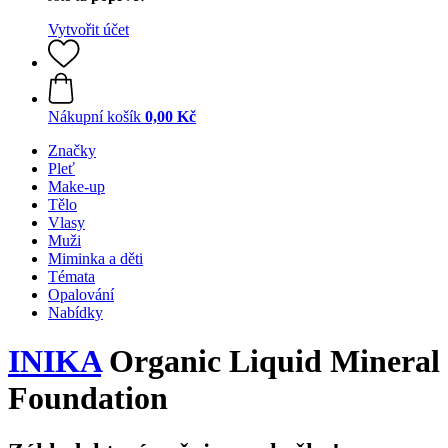
Vytvořit účet
Nákupní košík
0,00 Kč
Značky
Pleť
Make-up
Tělo
Vlasy
Muži
Miminka a děti
Témata
Opalování
Nabídky
INIKA
Organic Liquid Mineral
Foundation