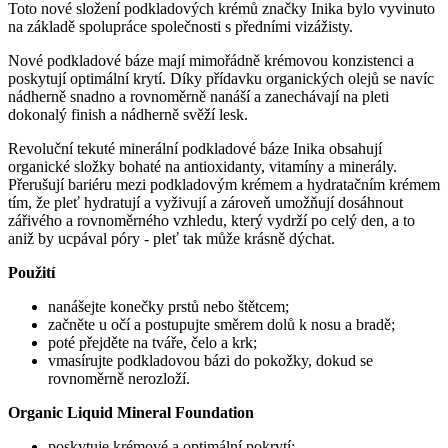
Toto nové složení podkladových krémů značky Inika bylo vyvinuto
na základě spolupráce společnosti s předními vizážisty.
Nové podkladové báze mají mimořádně krémovou konzistenci a
poskytují optimální krytí. Díky přídavku organických olejů se navíc
nádherně snadno a rovnoměrně nanáší a zanechávají na pleti
dokonalý finish a nádherně svěží lesk.
Revoluční tekuté minerální podkladové báze Inika obsahují
organické složky bohaté na antioxidanty, vitamíny a minerály.
Přerušují bariéru mezi podkladovým krémem a hydratačním krémem
tím, že pleť hydratují a vyživují a zároveň umožňují dosáhnout
zářivého a rovnoměrného vzhledu, který vydrží po celý den, a to
aniž by ucpával póry - pleť tak může krásně dýchat.
Použití
nanášejte konečky prstů nebo štětcem;
začněte u očí a postupujte směrem dolů k nosu a bradě;
poté přejděte na tváře, čelo a krk;
vmasírujte podkladovou bázi do pokožky, dokud se
rovnoměrně nerozloží.
Organic Liquid Mineral Foundation
poskytuje krémové a optimální pokrytí;