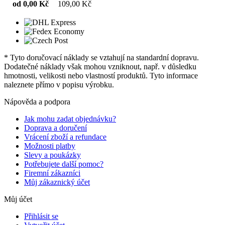
od 0,00 Kč
109,00 Kč
* Tyto doručovací náklady se vztahují na standardní dopravu.
Dodatečné náklady však mohou vzniknout, např. v důsledku
hmotnosti, velikosti nebo vlastností produktů. Tyto informace
naleznete přímo v popisu výrobku.
Nápověda a podpora
Jak mohu zadat objednávku?
Doprava a doručení
Vrácení zboží a refundace
Možnosti platby
Slevy a poukázky
Potřebujete další pomoc?
Firemní zákazníci
Můj zákaznický účet
Můj účet
Přihlásit se