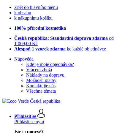
Zpět do hlavního menu
k obsahu
k nákupnímu košíku
100% přírodní kosmetika
Česká republika: Standardní doprava zdarma
od
1 069,00 Kč
Alespoň 1 vzorek zdarma
ke každé objednávce
Nápověda
Kde je moje objednávka?
Vrácení zboží
Náklady na dopravu
Možnosti platby
Kontaktujte nás
Všechna témata
Přihlásit se
Přihlásit se nyní
Jste tu
poprvé?