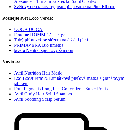
Alexander Ehrmann za značku Saint Charles
Světový den rakoviny prsu: přispíváme na Pink Ribbon
Poznejte svět Ecco Verde:
UOGA UOGA
Florame HOMME čistící gel
Tuhý přípravek se slézem na čištění pleti
PRIMAVERA Bio limetka
lavera Neutral sprchový šampon
Novinky:
Avril Nutrition Hair Mask
Exo Boost Firm & Lift látková pleťová maska s granátovým
jablkem
Fruit Pigments Long Last Concealer + Super Fruits
Avril Curly Hair Solid Shampoo
Avril Soothing Scalp Serum