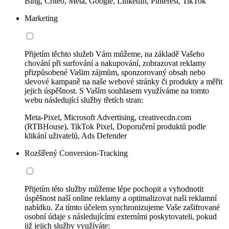
Bing, Criteo, Meta, Google, LinkedIn, Pinterest, TikTok
Marketing
Přijetím těchto služeb Vám můžeme, na základě Vašeho
chování při surfování a nakupování, zobrazovat reklamy
přizpůsobené Vašim zájmům, sponzorovaný obsah nebo
slevové kampaně na naše webové stránky či produkty a měřit
jejich úspěšnost. S Vaším souhlasem využíváme na tomto
webu následující služby třetích stran:
Meta-Pixel, Microsoft Advertising, creativecdn.com
(RTBHouse), TikTok Pixel, Doporučení produktů podle
klikání uživatelů, Ads Defender
Rozšířený Conversion-Tracking
Přijetím této služby můžeme lépe pochopit a vyhodnotit
úspěšnost naší online reklamy a optimalizovat naši reklamní
nabídku. Za tímto účelem synchronizujeme Vaše zašifrované
osobní údaje s následujícími externími poskytovateli, pokud
již jejich služby využíváte: