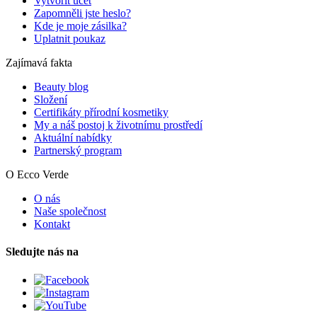
Vytvořit účet
Zapomněli jste heslo?
Kde je moje zásilka?
Uplatnit poukaz
Zajímavá fakta
Beauty blog
Složení
Certifikáty přírodní kosmetiky
My a náš postoj k životnímu prostředí
Aktuální nabídky
Partnerský program
O Ecco Verde
O nás
Naše společnost
Kontakt
Sledujte nás na