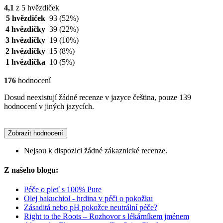
4,1
z 5 hvězdiček
5 hvězdiček
93
(52%)
4 hvězdičky
39
(22%)
3 hvězdičky
19
(10%)
2 hvězdičky
15
(8%)
1 hvězdička
10
(5%)
176
hodnocení
Dosud neexistují žádné recenze v jazyce čeština, pouze 139
hodnocení v jiných jazycích.
Zobrazit hodnocení
Nejsou k dispozici žádné zákaznické recenze.
Z našeho blogu:
Péče o pleť s 100% Pure
Olej bakuchiol - hrdina v péči o pokožku
Zásaditá nebo pH pokožce neutrální péče?
Right to the Roots – Rozhovor s lékárníkem jménem