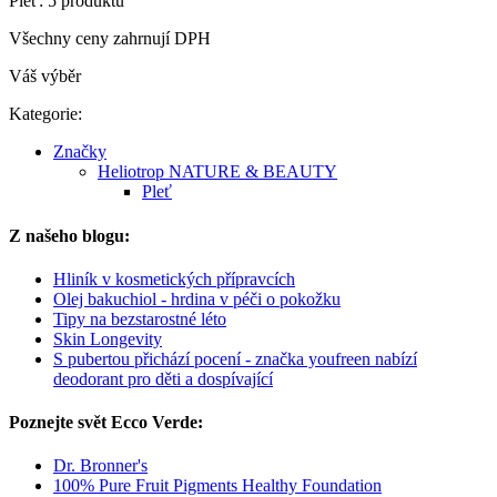
Pleť: 5 produktů
Všechny ceny zahrnují DPH
Váš výběr
Kategorie:
Značky
Heliotrop NATURE & BEAUTY
Pleť
Z našeho blogu:
Hliník v kosmetických přípravcích
Olej bakuchiol - hrdina v péči o pokožku
Tipy na bezstarostné léto
Skin Longevity
S pubertou přichází pocení - značka youfreen nabízí
deodorant pro děti a dospívající
Poznejte svět Ecco Verde:
Dr. Bronner's
100% Pure Fruit Pigments Healthy Foundation