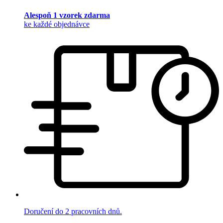
Alespoň 1 vzorek zdarma
ke každé objednávce
Doručení do 2 pracovních dnů.