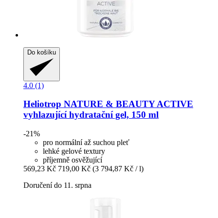
Do košíku
4.0 (1)
Heliotrop NATURE & BEAUTY
ACTIVE
vyhlazující hydratační gel, 150 ml
-21%
pro normální až suchou pleť
lehké gelové textury
příjemně osvěžující
569,23 Kč
719,00 Kč
(3 794,87 Kč / l)
Doručení do 11. srpna