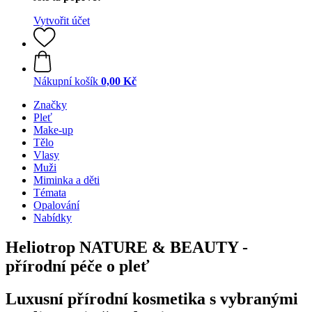
Vytvořit účet
Nákupní košík
0,00 Kč
Značky
Pleť
Make-up
Tělo
Vlasy
Muži
Miminka a děti
Témata
Opalování
Nabídky
Heliotrop NATURE & BEAUTY -
přírodní péče o pleť
Luxusní přírodní kosmetika s vybranými