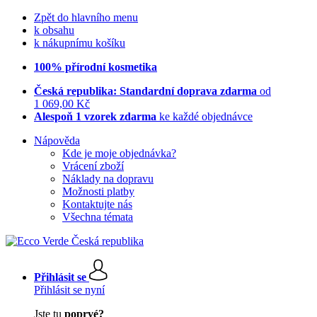
Zpět do hlavního menu
k obsahu
k nákupnímu košíku
100% přírodní kosmetika
Česká republika: Standardní doprava zdarma
od
1 069,00 Kč
Alespoň 1 vzorek zdarma
ke každé objednávce
Nápověda
Kde je moje objednávka?
Vrácení zboží
Náklady na dopravu
Možnosti platby
Kontaktujte nás
Všechna témata
Přihlásit se
Přihlásit se nyní
Jste tu
poprvé?