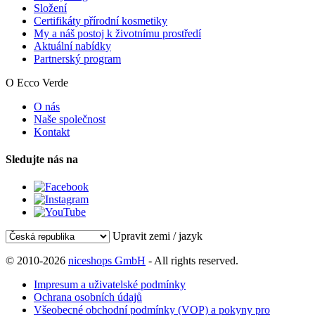
Složení
Certifikáty přírodní kosmetiky
My a náš postoj k životnímu prostředí
Aktuální nabídky
Partnerský program
O Ecco Verde
O nás
Naše společnost
Kontakt
Sledujte nás na
Upravit zemi / jazyk
© 2010-2026
niceshops GmbH
- All rights reserved.
Impresum a uživatelské podmínky
Ochrana osobních údajů
Všeobecné obchodní podmínky (VOP) a pokyny pro