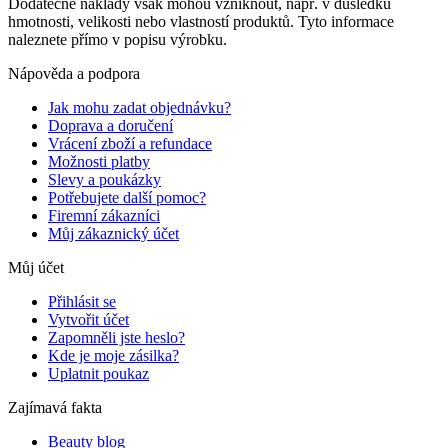
Dodatečné náklady však mohou vzniknout, např. v důsledku
hmotnosti, velikosti nebo vlastností produktů. Tyto informace
naleznete přímo v popisu výrobku.
Nápověda a podpora
Jak mohu zadat objednávku?
Doprava a doručení
Vrácení zboží a refundace
Možnosti platby
Slevy a poukázky
Potřebujete další pomoc?
Firemní zákazníci
Můj zákaznický účet
Můj účet
Přihlásit se
Vytvořit účet
Zapomněli jste heslo?
Kde je moje zásilka?
Uplatnit poukaz
Zajímavá fakta
Beauty blog