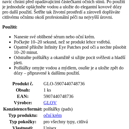
navíc chrání před opadávajícími částečkami očních stínů. Po použití
je jednoduše opláchněte vodou a uložte do elegantní kovové dózy
pro další použití. Šetříte tak životní prostředí a zároveň dopřáváte
citlivému očnímu okolí profesionální péči na nejvyšší úrovni.
Použití:
Naneste své oblíbené sérum nebo oční krém.
Počkejte 10–20 sekund, než se produkt lehce vstřebá.
Opatrně přiložte Infinity Eye Patches pod oči a nechte působit
10–20 minut.
Odstraňte polštářky a okamžitě si užijte pocit svěžesti a hladší
pleti.
Polštářky omyjte vodou a mýdlem, osušte je a uložte zpět do
dózy – připravené k dalšímu použití.
Produkt č.
GLO-5907440748736
Obsah:
1 ks
EAN:
5907440748736
Výrobce:
GLOV
Konzistence/formát:
polštářky (pads)
Typ produktu:
oční krém
Typ pokožky:
pro všechny typy, citlivá
Vlastnosti:
Unisex