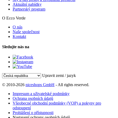
Aktuální nabídky
Partnerský program
O Ecco Verde
O nás
Naše společnost
Kontakt
Sledujte nás na
Upravit zemi / jazyk
© 2010-2026
niceshops GmbH
- All rights reserved.
Impresum a uživatelské podmínky
Ochrana osobních údajů
Všeobecné obchodní podmínky (VOP) a pokyny pro
odstoupení
Prohlášení o přístupnosti
Nastavení ochrany osobních údajů