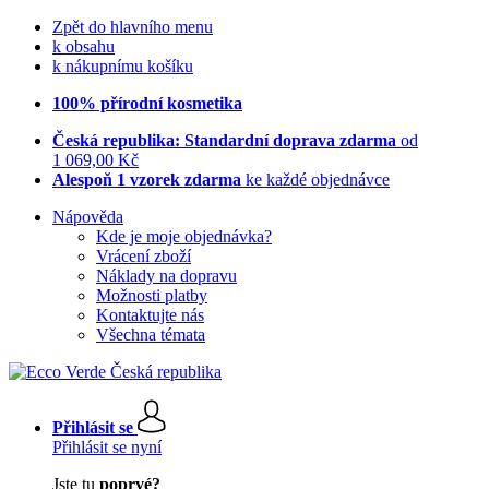
Zpět do hlavního menu
k obsahu
k nákupnímu košíku
100% přírodní kosmetika
Česká republika: Standardní doprava zdarma
od
1 069,00 Kč
Alespoň 1 vzorek zdarma
ke každé objednávce
Nápověda
Kde je moje objednávka?
Vrácení zboží
Náklady na dopravu
Možnosti platby
Kontaktujte nás
Všechna témata
Přihlásit se
Přihlásit se nyní
Jste tu
poprvé?