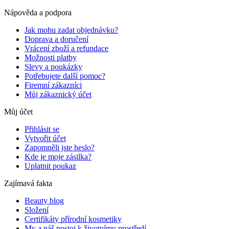
Nápověda a podpora
Jak mohu zadat objednávku?
Doprava a doručení
Vrácení zboží a refundace
Možnosti platby
Slevy a poukázky
Potřebujete další pomoc?
Firemní zákazníci
Můj zákaznický účet
Můj účet
Přihlásit se
Vytvořit účet
Zapomněli jste heslo?
Kde je moje zásilka?
Uplatnit poukaz
Zajímavá fakta
Beauty blog
Složení
Certifikáty přírodní kosmetiky
My a náš postoj k životnímu prostředí