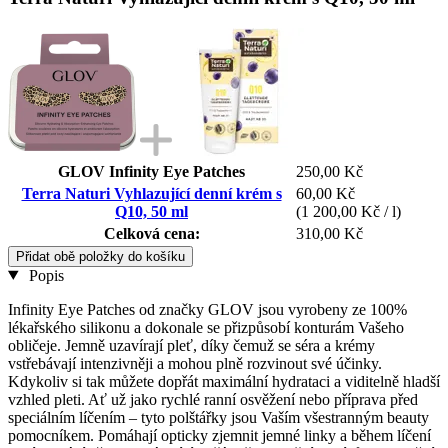
GLOV Infinity Eye Patches
250,00 Kč
Terra Naturi Vyhlazující denní krém s
60,00 Kč
Q10, 50 ml
(1 200,00 Kč / l)
Celková cena:
310,00 Kč
Přidat obě položky do košíku
Popis
Infinity Eye Patches od značky GLOV jsou vyrobeny ze 100%
lékařského silikonu a dokonale se přizpůsobí konturám Vašeho
obličeje. Jemně uzavírají pleť, díky čemuž se séra a krémy
vstřebávají intenzivněji a mohou plně rozvinout své účinky.
Kdykoliv si tak můžete dopřát maximální hydrataci a viditelně hladší
vzhled pleti. Ať už jako rychlé ranní osvěžení nebo příprava před
speciálním líčením – tyto polštářky jsou Vaším všestranným beauty
pomocníkem. Pomáhají opticky zjemnit jemné linky a během líčení