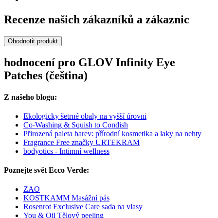
Recenze našich zákazníků a zákaznic
Ohodnotit produkt
hodnocení pro GLOV Infinity Eye
Patches (čeština)
Z našeho blogu:
Ekologicky šetrné obaly na vyšší úrovni
Co-Washing & Squish to Condish
Přirozená paleta barev: přírodní kosmetika a laky na nehty
Fragrance Free značky URTEKRAM
bodyotics - Intimní wellness
Poznejte svět Ecco Verde:
ZAO
KOSTKAMM Masážní pás
Rosenrot Exclusive Care sada na vlasy
You & Oil Tělový peeling