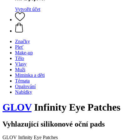
Vytvořit účet
Značky
Pleť
Make-up
Tělo
Vlasy
Muži
Miminka a děti
Témata
Opalování
Nabídky
GLOV
Infinity Eye Patches
Vyhlazující silikonové oční pads
GLOV Infinity Eye Patches