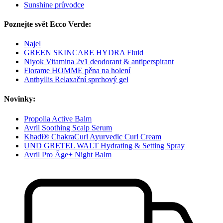
Sunshine průvodce
Poznejte svět Ecco Verde:
Najel
GREEN SKINCARE HYDRA Fluid
Niyok Vitamina 2v1 deodorant & antiperspirant
Florame HOMME pěna na holení
Anthyllis Relaxační sprchový gel
Novinky:
Propolia Active Balm
Avril Soothing Scalp Serum
Khadi® ChakraCurl Ayurvedic Curl Cream
UND GRETEL WALT Hydrating & Setting Spray
Avril Pro Âge+ Night Balm