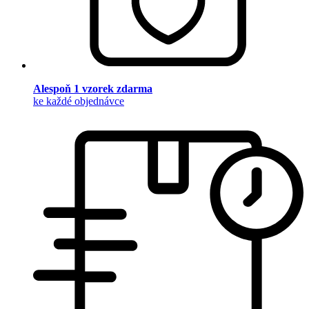
Alespoň 1 vzorek zdarma
ke každé objednávce