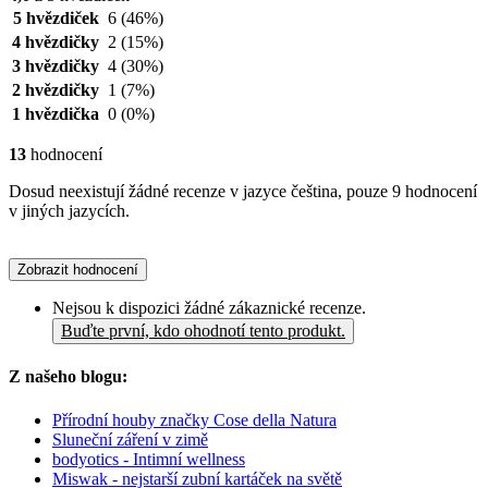
5 hvězdiček
6
(46%)
4 hvězdičky
2
(15%)
3 hvězdičky
4
(30%)
2 hvězdičky
1
(7%)
1 hvězdička
0
(0%)
13
hodnocení
Dosud neexistují žádné recenze v jazyce čeština, pouze 9 hodnocení
v jiných jazycích.
Zobrazit hodnocení
Nejsou k dispozici žádné zákaznické recenze.
Buďte první, kdo ohodnotí tento produkt.
Z našeho blogu:
Přírodní houby značky Cose della Natura
Sluneční záření v zimě
bodyotics - Intimní wellness
Miswak - nejstarší zubní kartáček na světě