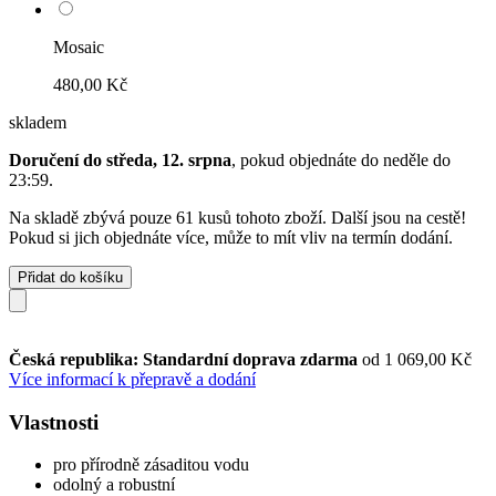
Mosaic
480,00 Kč
skladem
Doručení do středa, 12. srpna
, pokud objednáte do
neděle do
23:59
.
Na skladě zbývá pouze 61 kusů tohoto zboží. Další jsou na cestě!
Pokud si jich objednáte více, může to mít vliv na termín dodání.
Přidat do košíku
Česká republika: Standardní doprava zdarma
od 1 069,00 Kč
Více informací k přepravě a dodání
Vlastnosti
pro přírodně zásaditou vodu
odolný a robustní