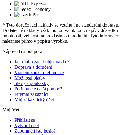
* Tyto doručovací náklady se vztahují na standardní dopravu.
Dodatečné náklady však mohou vzniknout, např. v důsledku
hmotnosti, velikosti nebo vlastností produktů. Tyto informace
naleznete přímo v popisu výrobku.
Nápověda a podpora
Jak mohu zadat objednávku?
Doprava a doručení
Vrácení zboží a refundace
Možnosti platby
Slevy a poukázky
Potřebujete další pomoc?
Firemní zákazníci
Můj zákaznický účet
Můj účet
Přihlásit se
Vytvořit účet
Zapomněli jste heslo?