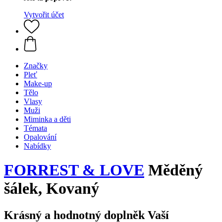
Vytvořit účet
Značky
Pleť
Make-up
Tělo
Vlasy
Muži
Miminka a děti
Témata
Opalování
Nabídky
FORREST & LOVE
Měděný
šálek, Kovaný
Krásný a hodnotný doplněk Vaší