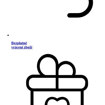
Bezplatné
vrácení zboží