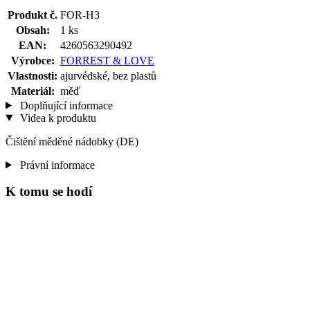
Produkt č.
FOR-H3
Obsah:
1 ks
EAN:
4260563290492
Výrobce:
FORREST & LOVE
Vlastnosti:
ajurvédské, bez plastů
Materiál:
měď
Doplňující informace
Videa k produktu
Čištění měděné nádobky (DE)
Právní informace
K tomu se hodí