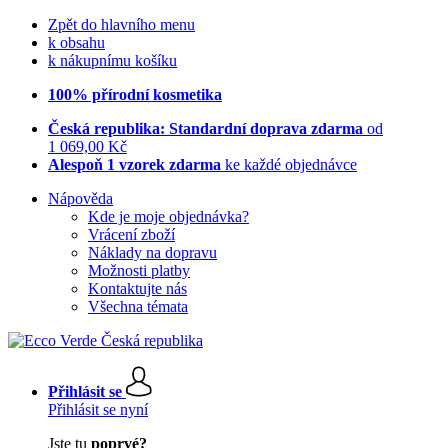
Zpět do hlavního menu
k obsahu
k nákupnímu košíku
100% přírodní kosmetika
Česká republika: Standardní doprava zdarma
od
1 069,00 Kč
Alespoň 1 vzorek zdarma
ke každé objednávce
Nápověda
Kde je moje objednávka?
Vrácení zboží
Náklady na dopravu
Možnosti platby
Kontaktujte nás
Všechna témata
Přihlásit se
Přihlásit se nyní
Jste tu
poprvé?