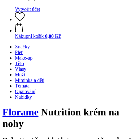
Vytvořit účet
Nákupní košík
0,00 Kč
Značky
Pleť
Make-up
Tělo
Vlasy
Muži
Miminka a děti
Témata
Opalování
Nabídky
Florame
Nutrition krém na
nohy