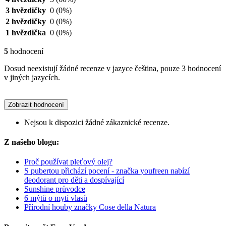
3 hvězdičky
0
(0%)
2 hvězdičky
0
(0%)
1 hvězdička
0
(0%)
5
hodnocení
Dosud neexistují žádné recenze v jazyce čeština, pouze 3 hodnocení
v jiných jazycích.
Zobrazit hodnocení
Nejsou k dispozici žádné zákaznické recenze.
Z našeho blogu:
Proč používat pleťový olej?
S pubertou přichází pocení - značka youfreen nabízí
deodorant pro děti a dospívající
Sunshine průvodce
6 mýtů o mytí vlasů
Přírodní houby značky Cose della Natura