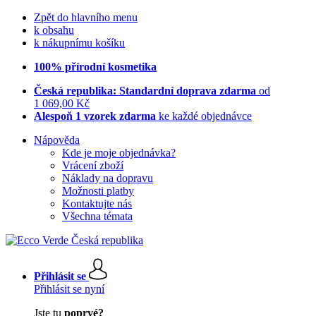
Zpět do hlavního menu
k obsahu
k nákupnímu košíku
100% přírodní kosmetika
Česká republika: Standardní doprava zdarma
od
1 069,00 Kč
Alespoň 1 vzorek zdarma
ke každé objednávce
Nápověda
Kde je moje objednávka?
Vrácení zboží
Náklady na dopravu
Možnosti platby
Kontaktujte nás
Všechna témata
Přihlásit se
Přihlásit se nyní
Jste tu
poprvé?