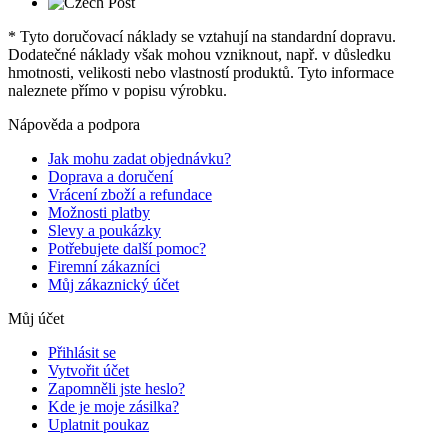
* Tyto doručovací náklady se vztahují na standardní dopravu.
Dodatečné náklady však mohou vzniknout, např. v důsledku
hmotnosti, velikosti nebo vlastností produktů. Tyto informace
naleznete přímo v popisu výrobku.
Nápověda a podpora
Jak mohu zadat objednávku?
Doprava a doručení
Vrácení zboží a refundace
Možnosti platby
Slevy a poukázky
Potřebujete další pomoc?
Firemní zákazníci
Můj zákaznický účet
Můj účet
Přihlásit se
Vytvořit účet
Zapomněli jste heslo?
Kde je moje zásilka?
Uplatnit poukaz