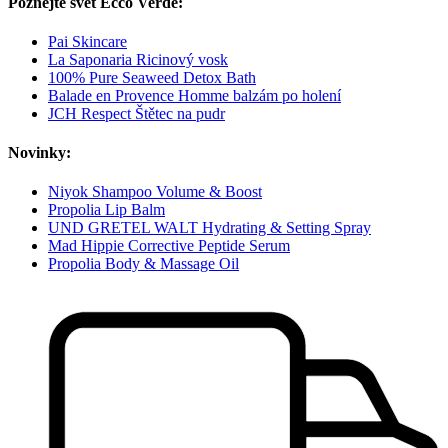
Poznejte svět Ecco Verde:
Pai Skincare
La Saponaria Ricinový vosk
100% Pure Seaweed Detox Bath
Balade en Provence Homme balzám po holení
JCH Respect Štětec na pudr
Novinky:
Niyok Shampoo Volume & Boost
Propolia Lip Balm
UND GRETEL WALT Hydrating & Setting Spray
Mad Hippie Corrective Peptide Serum
Propolia Body & Massage Oil