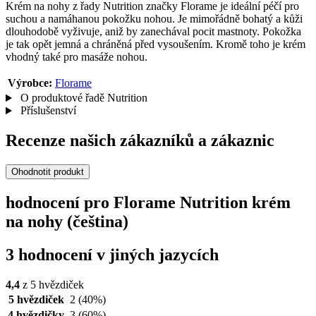
Krém na nohy z řady Nutrition značky Florame je ideální péčí pro
suchou a namáhanou pokožku nohou. Je mimořádně bohatý a kůži
dlouhodobě vyživuje, aniž by zanechával pocit mastnoty. Pokožka
je tak opět jemná a chráněná před vysoušením. Kromě toho je krém
vhodný také pro masáže nohou.
Výrobce:
Florame
O produktové řadě Nutrition
Příslušenství
Recenze našich zákazníků a zákaznic
Ohodnotit produkt
hodnocení pro Florame Nutrition krém
na nohy (čeština)
3 hodnocení v jiných jazycích
4,4
z 5 hvězdiček
5 hvězdiček
2
(40%)
4 hvězdičky
3
(60%)