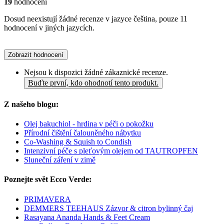
19
hodnocení
Dosud neexistují žádné recenze v jazyce čeština, pouze 11
hodnocení v jiných jazycích.
Zobrazit hodnocení
Nejsou k dispozici žádné zákaznické recenze.
Buďte první, kdo ohodnotí tento produkt.
Z našeho blogu:
Olej bakuchiol - hrdina v péči o pokožku
Přírodní čištění čalouněného nábytku
Co-Washing & Squish to Condish
Intenzivní péče s pleťovým olejem od TAUTROPFEN
Sluneční záření v zimě
Poznejte svět Ecco Verde:
PRIMAVERA
DEMMERS TEEHAUS Zázvor & citron bylinný čaj
Rasayana Ananda Hands & Feet Cream