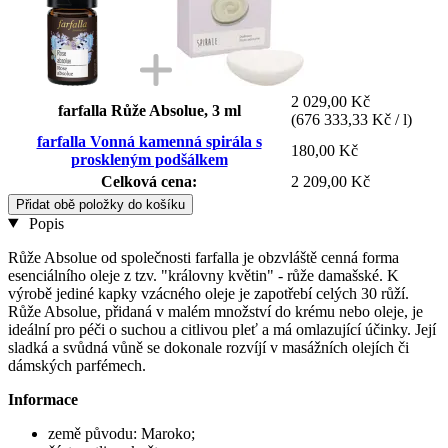
2 029,00 Kč
farfalla Růže Absolue, 3 ml
(676 333,33 Kč / l)
farfalla Vonná kamenná spirála s
180,00 Kč
proskleným podšálkem
Celková cena:
2 209,00 Kč
Přidat obě položky do košíku
Popis
Růže Absolue od společnosti farfalla je obzvláště cenná forma
esenciálního oleje z tzv. "královny květin" - růže damašské. K
výrobě jediné kapky vzácného oleje je zapotřebí celých 30 růží.
Růže Absolue, přidaná v malém množství do krému nebo oleje, je
ideální pro péči o suchou a citlivou pleť a má omlazující účinky. Její
sladká a svůdná vůně se dokonale rozvíjí v masážních olejích či
dámských parfémech.
Informace
země původu: Maroko;