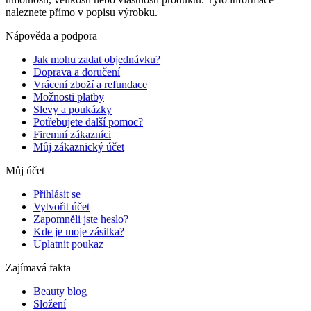
naleznete přímo v popisu výrobku.
Nápověda a podpora
Jak mohu zadat objednávku?
Doprava a doručení
Vrácení zboží a refundace
Možnosti platby
Slevy a poukázky
Potřebujete další pomoc?
Firemní zákazníci
Můj zákaznický účet
Můj účet
Přihlásit se
Vytvořit účet
Zapomněli jste heslo?
Kde je moje zásilka?
Uplatnit poukaz
Zajímavá fakta
Beauty blog
Složení