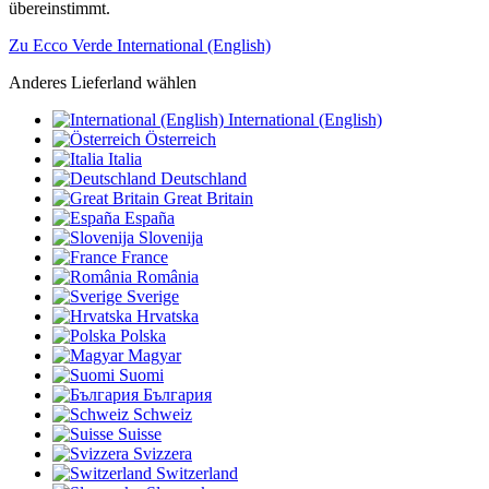
übereinstimmt.
Zu Ecco Verde International (English)
Anderes Lieferland wählen
International (English)
Österreich
Italia
Deutschland
Great Britain
España
Slovenija
France
România
Sverige
Hrvatska
Polska
Magyar
Suomi
България
Schweiz
Suisse
Svizzera
Switzerland