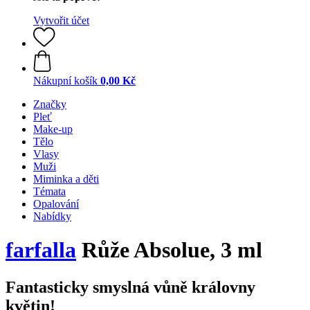
Vytvořit účet
Nákupní košík
0,00 Kč
Značky
Pleť
Make-up
Tělo
Vlasy
Muži
Miminka a děti
Témata
Opalování
Nabídky
farfalla
Růže Absolue, 3 ml
Fantasticky smyslná vůně královny
květin!