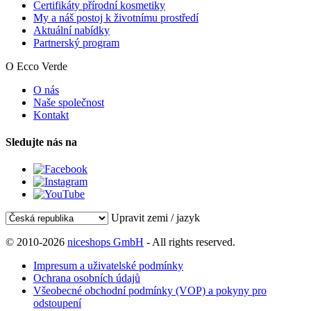
Certifikáty přírodní kosmetiky
My a náš postoj k životnímu prostředí
Aktuální nabídky
Partnerský program
O Ecco Verde
O nás
Naše společnost
Kontakt
Sledujte nás na
Upravit zemi / jazyk
© 2010-2026
niceshops GmbH
- All rights reserved.
Impresum a uživatelské podmínky
Ochrana osobních údajů
Všeobecné obchodní podmínky (VOP) a pokyny pro
odstoupení