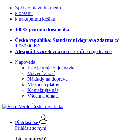
Zpět do hlavního menu
k obsahu
k nákupnímu košíku
100% přírodní kosmetika
Česká republika: Standardní doprava zdarma
od
1 069,00 Kč
Alespoň 1 vzorek zdarma
ke každé objednávce
Nápověda
Kde je moje objednávka?
Vrácení zboží
Náklady na dopravu
Možnosti platby
Kontaktujte nás
Všechna témata
Přihlásit se
Přihlásit se nyní
Jste tu
poprvé?