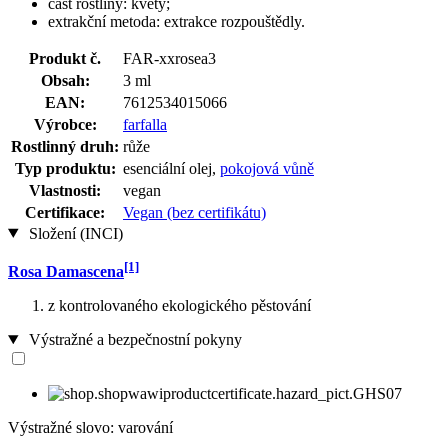
část rostliny: květy;
extrakční metoda: extrakce rozpouštědly.
Produkt č.
FAR-xxrosea3
Obsah:
3 ml
EAN:
7612534015066
Výrobce:
farfalla
Rostlinný druh:
růže
Typ produktu:
esenciální olej,
pokojová vůně
Vlastnosti:
vegan
Certifikace:
Vegan (bez certifikátu)
Složení (INCI)
[1]
Rosa Damascena
z kontrolovaného ekologického pěstování
Výstražné a bezpečnostní pokyny
Výstražné slovo: varování