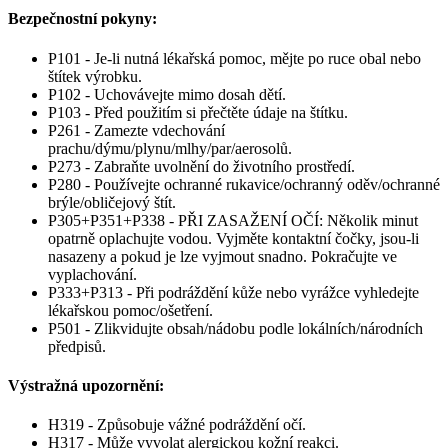
Bezpečnostní pokyny:
P101 - Je-li nutná lékařská pomoc, mějte po ruce obal nebo
štítek výrobku.
P102 - Uchovávejte mimo dosah dětí.
P103 - Před použitím si přečtěte údaje na štítku.
P261 - Zamezte vdechování
prachu/dýmu/plynu/mlhy/par/aerosolů.
P273 - Zabraňte uvolnění do životního prostředí.
P280 - Používejte ochranné rukavice/ochranný oděv/ochranné
brýle/obličejový štít.
P305+P351+P338 - PŘI ZASAŽENÍ OČÍ: Několik minut
opatrně oplachujte vodou. Vyjměte kontaktní čočky, jsou-li
nasazeny a pokud je lze vyjmout snadno. Pokračujte ve
vyplachování.
P333+P313 - Při podráždění kůže nebo vyrážce vyhledejte
lékařskou pomoc/ošetření.
P501 - Zlikvidujte obsah/nádobu podle lokálních/národních
předpisů.
Výstražná upozornění:
H319 - Způsobuje vážné podráždění očí.
H317 - Může vyvolat alergickou kožní reakci.