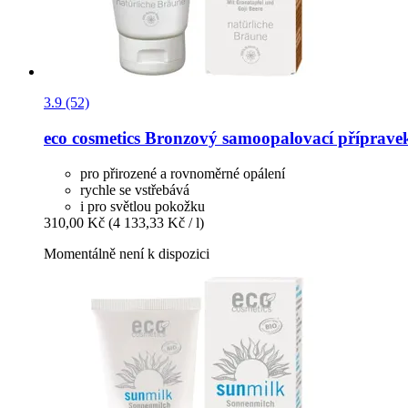
3.9 (52)
eco cosmetics
Bronzový samoopalovací přípravek
pro přirozené a rovnoměrné opálení
rychle se vstřebává
i pro světlou pokožku
310,00 Kč
(4 133,33 Kč / l)
Momentálně není k dispozici