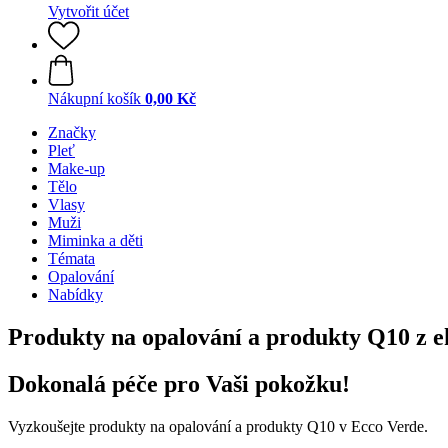
Vytvořit účet
Nákupní košík
0,00 Kč
Značky
Pleť
Make-up
Tělo
Vlasy
Muži
Miminka a děti
Témata
Opalování
Nabídky
Produkty na opalování a produkty Q10 z e
Dokonalá péče pro Vaši pokožku!
Vyzkoušejte produkty na opalování a produkty Q10 v Ecco Verde.