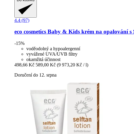
4.4 (97)
eco cosmetics
Baby & Kids krém na opalování s 
-15%
voděodolný a hypoalergenní
vyvážené UVA/UVB filtry
okamžitá účinnost
498,66 Kč
589,00 Kč
(9 973,20 Kč / l)
Doručení do 12. srpna