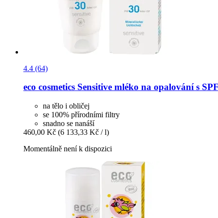
4.4 (64)
eco cosmetics
Sensitive mléko na opalování s SPF
na tělo i obličej
se 100% přírodními filtry
snadno se nanáší
460,00 Kč
(6 133,33 Kč / l)
Momentálně není k dispozici