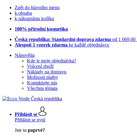
Zpět do hlavního menu
k obsahu
k nákupnímu košíku
100% přírodní kosmetika
Česká republika: Standardní doprava zdarma
od 1 069,00
Alespoň 1 vzorek zdarma
ke každé objednávce
Nápověda
Kde je moje objednávka?
Vrácení zboží
Náklady na dopravu
Možnosti platby
Kontaktujte nás
Všechna témata
Přihlásit se
Přihlásit se nyní
Jste tu
poprvé?