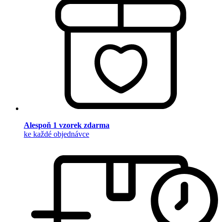
Alespoň 1 vzorek zdarma
ke každé objednávce