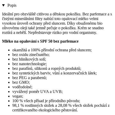
Popis
Ideální pro obzvláště citlivou a dětskou pokožku. Bez parfemace a s
čistými minerálními filtry nabízí toto opalovací mléko velmi
vysokou úroveň ochrany před sluncem. Díky obsaženému bio
olivovému oleji také jemně pečuje o pokožku. Krém se snadno
roztírá a nebělí. Nepředstavuje riziko pro vodní organismy.
Mléko na opalování s SPF 50 bez parfemace
okamžitá a 100% přírodní ochrana před sluncem;
bez oxidu zinečnatého;
bez hliníkových solí;
bez nanotechnologie;
bez parafínů, silikonů a ropných produktů;
bez syntetických barviv, vůní a konzervačních látek;
bez PEG a parabenů;
bez GMO;
voděodolné;
vyvážený poměr UVA a UVB;
vegan;
100 % všech přísad je přírodního původu;
98,1 % rostlinných složek a 28,08 % všech složek pochází z
certifikovaného ekologického pěstování.