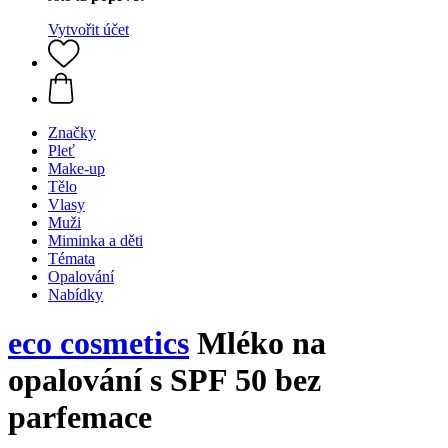
Vytvořit účet
Značky
Pleť
Make-up
Tělo
Vlasy
Muži
Miminka a děti
Témata
Opalování
Nabídky
eco cosmetics
Mléko na
opalování s SPF 50 bez
parfemace