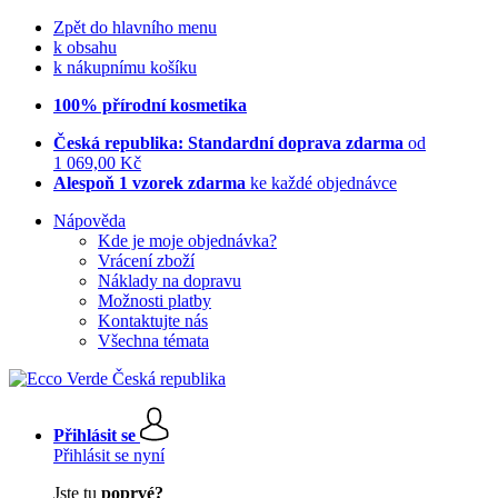
Zpět do hlavního menu
k obsahu
k nákupnímu košíku
100% přírodní kosmetika
Česká republika: Standardní doprava zdarma
od
1 069,00 Kč
Alespoň 1 vzorek zdarma
ke každé objednávce
Nápověda
Kde je moje objednávka?
Vrácení zboží
Náklady na dopravu
Možnosti platby
Kontaktujte nás
Všechna témata
Přihlásit se
Přihlásit se nyní
Jste tu
poprvé?