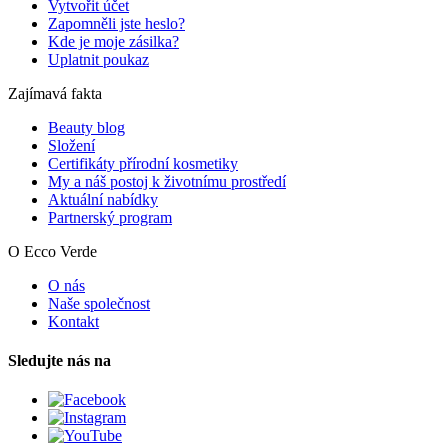
Vytvořit účet
Zapomněli jste heslo?
Kde je moje zásilka?
Uplatnit poukaz
Zajímavá fakta
Beauty blog
Složení
Certifikáty přírodní kosmetiky
My a náš postoj k životnímu prostředí
Aktuální nabídky
Partnerský program
O Ecco Verde
O nás
Naše společnost
Kontakt
Sledujte nás na