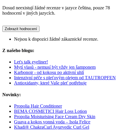
Dosud neexistují žádné recenze v jazyce čeština, pouze 78
hodnocení v jiných jazycích.
Zobrazit hodnocení
Nejsou k dispozici žádné zákaznické recenze.
Z našeho blogu:
Let's talk eyeliner!
Mytí vlasů - nemusí být vždy jen šamponem
Karbonoir - od kokosu po aktivní uhlí
Intenzivní péče s pleťovým olejem od TAUTROPFEN
Antioxidanty, které Vaše pleť potřebuje
Novinky:
Propolia Hair Conditioner
BEMA COSMETICI Hair Loss Lotion
Propolia Moisturising Face Cream Dry Skin
Guava a kokos vonná voda – Isola Felice
Khadi® ChakraCurl Ayurvedic Curl Gel