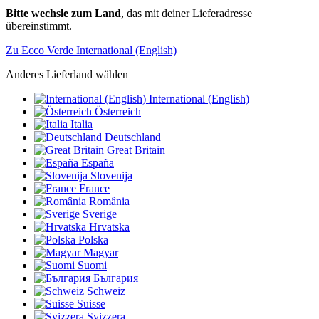
Bitte wechsle zum Land
, das mit deiner Lieferadresse
übereinstimmt.
Zu Ecco Verde International (English)
Anderes Lieferland wählen
International (English)
Österreich
Italia
Deutschland
Great Britain
España
Slovenija
France
România
Sverige
Hrvatska
Polska
Magyar
Suomi
България
Schweiz
Suisse
Svizzera