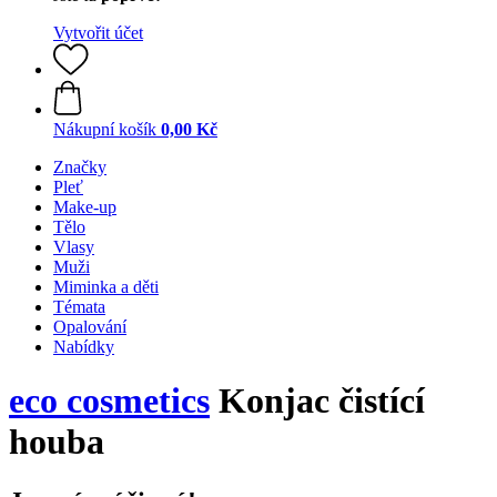
Vytvořit účet
Nákupní košík
0,00 Kč
Značky
Pleť
Make-up
Tělo
Vlasy
Muži
Miminka a děti
Témata
Opalování
Nabídky
eco cosmetics
Konjac čistící
houba