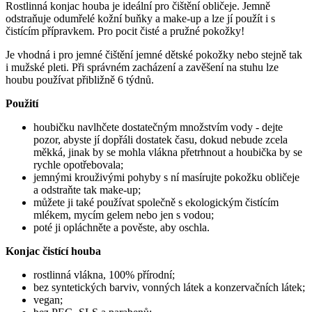
Rostlinná konjac houba je ideální pro čištění obličeje. Jemně
odstraňuje odumřelé kožní buňky a make-up a lze jí použít i s
čistícím přípravkem. Pro pocit čisté a pružné pokožky!
Je vhodná i pro jemné čištění jemné dětské pokožky nebo stejně tak
i mužské pleti. Při správném zacházení a zavěšení na stuhu lze
houbu používat přibližně 6 týdnů.
Použití
houbičku navlhčete dostatečným množstvím vody - dejte
pozor, abyste jí dopřáli dostatek času, dokud nebude zcela
měkká, jinak by se mohla vlákna přetrhnout a houbička by se
rychle opotřebovala;
jemnými krouživými pohyby s ní masírujte pokožku obličeje
a odstraňte tak make-up;
můžete ji také používat společně s ekologickým čistícím
mlékem, mycím gelem nebo jen s vodou;
poté ji opláchněte a pověste, aby oschla.
Konjac čistící houba
rostlinná vlákna, 100% přírodní;
bez syntetických barviv, vonných látek a konzervačních látek;
vegan;