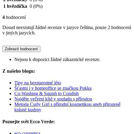
1 hvězdička
0
(0%)
4
hodnocení
Dosud neexistují žádné recenze v jazyce čeština, pouze 2 hodnocení
v jiných jazycích.
Zobrazit hodnocení
Nejsou k dispozici žádné zákaznické recenze.
Z našeho blogu:
Tipy na bezstarostné léto
Šťastni i v homeoffice se značkou Pukka
Co-Washing & Squish to Condish
Najděte večerní klid v souladu s přírodou
Metoda Curly Girl s přírodní kosmetikou aneb přirozeně
krásné kudrny
Poznejte svět Ecco Verde:
eco cosmetics