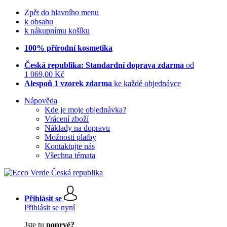
Zpět do hlavního menu
k obsahu
k nákupnímu košíku
100% přírodní kosmetika
Česká republika: Standardní doprava zdarma
od
1 069,00 Kč
Alespoň 1 vzorek zdarma
ke každé objednávce
Nápověda
Kde je moje objednávka?
Vrácení zboží
Náklady na dopravu
Možnosti platby
Kontaktujte nás
Všechna témata
Přihlásit se
Přihlásit se nyní
Jste tu
poprvé?