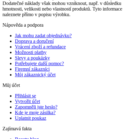
Dodatečné náklady však mohou vzniknout, např. v důsledku
hmotnosti, velikosti nebo vlastností produktů. Tyto informace
naleznete přímo v popisu výrobku.
Nápověda a podpora
Jak mohu zadat objednávku?
Doprava a doručení
Vrácení zboží a refundace
Možnosti platby
Slevy a poukázky
Potřebujete další pomoc?
Firemní zákazníci
Můj zákaznický účet
Můj účet
Přihlásit se
Vytvořit účet
Zapomněli jste heslo?
Kde je moje zásilka?
Uplatnit poukaz
Zajímavá fakta