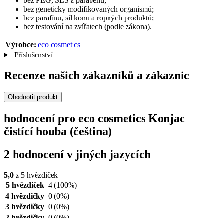
bez PEG, SLS a parabenů;
bez geneticky modifikovaných organismů;
bez parafínu, silikonu a ropných produktů;
bez testování na zvířatech (podle zákona).
Výrobce:
eco cosmetics
Příslušenství
Recenze našich zákazníků a zákaznic
Ohodnotit produkt
hodnocení pro eco cosmetics Konjac
čistící houba (čeština)
2 hodnocení v jiných jazycích
5,0
z 5 hvězdiček
5 hvězdiček
4
(100%)
4 hvězdičky
0
(0%)
3 hvězdičky
0
(0%)
2 hvězdičky
0
(0%)