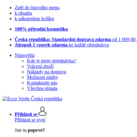
Zpět do hlavního menu
k obsahu
k nákupnímu košíku
100% přírodní kosmetika
Česká republika: Standardní doprava zdarma
od 1 069,00
Alespoň 1 vzorek zdarma
ke každé objednávce
Nápověda
Kde je moje objednávka?
Vrácení zboží
Náklady na dopravu
Možnosti platby
Kontaktujte nás
Všechna témata
Přihlásit se
Přihlásit se nyní
Jste tu
poprvé?