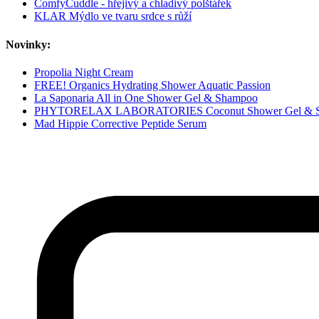
ComfyCuddle - hřejivý a chladivý polštářek
KLAR Mýdlo ve tvaru srdce s růží
Novinky:
Propolia Night Cream
FREE! Organics Hydrating Shower Aquatic Passion
La Saponaria All in One Shower Gel & Shampoo
PHYTORELAX LABORATORIES Coconut Shower Gel & 
Mad Hippie Corrective Peptide Serum