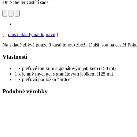
Dr. Scheller Čistící sada
(
-
plus náklady na dopravu
)
Na skladě zbývá pouze 0 kusů tohoto zboží. Další jsou na cestě! Pokud
Vlastnosti
1 x pleťové tonikum s granátovým jablkem (150 ml)
1 x jemný mycí gel s granátovým jablkem (125 ml)
1 x pleťová podložka "Srdce"
Podobné výrobky