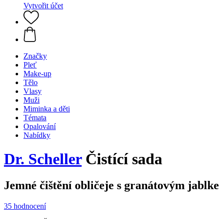
Vytvořit účet
Značky
Pleť
Make-up
Tělo
Vlasy
Muži
Miminka a děti
Témata
Opalování
Nabídky
Dr. Scheller
Čistící sada
Jemné čištění obličeje s granátovým jablk
35 hodnocení