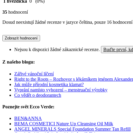
1 hvězdička
0
(0%)
35
hodnocení
Dosud neexistují žádné recenze v jazyce čeština, pouze 16 hodnocení 
Zobrazit hodnocení
Nejsou k dispozici žádné zákaznické recenze.
Buďte první, kd
Z našeho blogu:
Zářivé vánoční líčení
Right to the Roots – Rozhovor s lékárníkem jménem Alexande
Jak může přírodní kosmetika klamat?
Vyprání namísto vyhození – menstruační výrobky
Co vědět o deodorantech
Poznejte svět Ecco Verde:
BEN&ANNA
BEMA COSMETICI Nature Up Cleansing Oil Milk
ANGEL MINERALS Special Foundation Summer Tan Refill