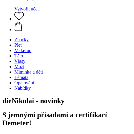
Vytvořit účet
Značky
Pleť
Make-up
Tělo
Vlasy
Muži
Miminka a děti
Témata
Opalování
Nabídky
dieNikolai - novinky
S jemnými přísadami a certifikací
Demeter!