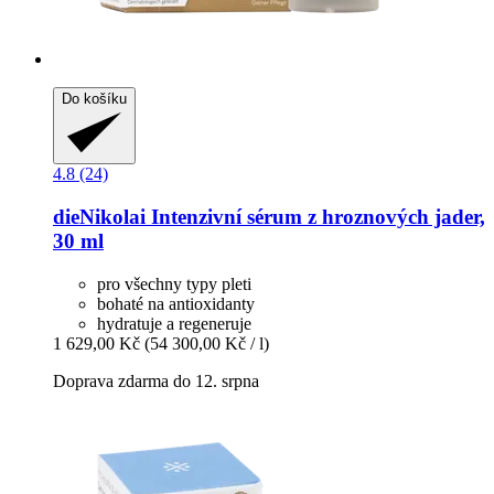
Do košíku
4.8 (24)
dieNikolai
Intenzivní sérum z hroznových jader,
30 ml
pro všechny typy pleti
bohaté na antioxidanty
hydratuje a regeneruje
1 629,00 Kč
(54 300,00 Kč / l)
Doprava zdarma do 12. srpna