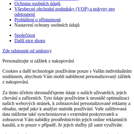
Ochrana osobních údajů
Všeobecné obchodní podmínky (VOP) a pokyny pro
odstoupení
Prohlášení o přístupnosti
Nastavení ochrany osobních údajů
Společnost
Další nice shops
Zde odstoupit od smlouvy
Personalizujte si zážitek z nakupování
Cookies a další technologie používáme pouze s Vaším individuálním
souhlasem, abychom Vám mohli nabídnout personalizovaný zážitek
z nakupování.
Za tímto účelem shromažďujeme údaje o našich uživatelích, jejich
chování a zařízeních. Tyto údaje používáme k neustálé optimalizaci
našich webových stránek, k zobrazování personalizované reklamy a
obsahu, stejně jako k analýze statistik používání. Vaše zašifrovaná
data můžeme také synchronizovat s externími poskytovateli a
zobrazovat Vám nabídky prostřednictvím jejich online reklamních
kanálů, a to pouze v případě, že jejich služby již sami využíváte.