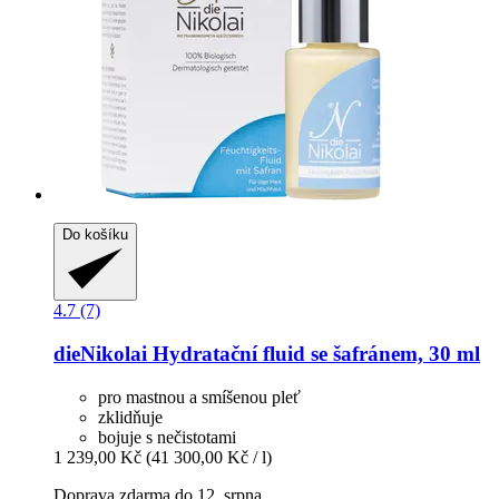
Do košíku
4.7 (7)
dieNikolai
Hydratační fluid se šafránem, 30 ml
pro mastnou a smíšenou pleť
zklidňuje
bojuje s nečistotami
1 239,00 Kč
(41 300,00 Kč / l)
Doprava zdarma do 12. srpna