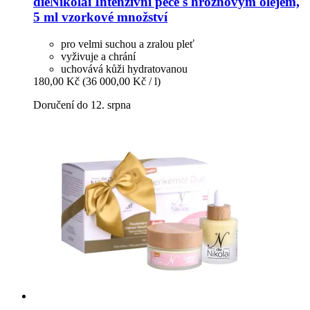
dieNikolai
Intenzivní péče s hroznovým olejem,
5 ml vzorkové množství
pro velmi suchou a zralou pleť
vyživuje a chrání
uchovává kůži hydratovanou
180,00 Kč
(36 000,00 Kč / l)
Doručení do 12. srpna