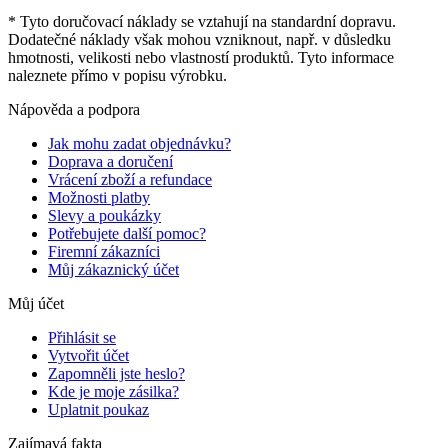
* Tyto doručovací náklady se vztahují na standardní dopravu.
Dodatečné náklady však mohou vzniknout, např. v důsledku
hmotnosti, velikosti nebo vlastností produktů. Tyto informace
naleznete přímo v popisu výrobku.
Nápověda a podpora
Jak mohu zadat objednávku?
Doprava a doručení
Vrácení zboží a refundace
Možnosti platby
Slevy a poukázky
Potřebujete další pomoc?
Firemní zákazníci
Můj zákaznický účet
Můj účet
Přihlásit se
Vytvořit účet
Zapomněli jste heslo?
Kde je moje zásilka?
Uplatnit poukaz
Zajímavá fakta