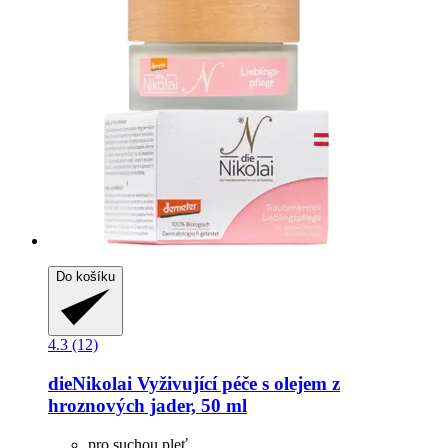
Do košíku
4.3 (12)
dieNikolai
Vyživující péče s olejem z
hroznových jader, 50 ml
pro suchou pleť