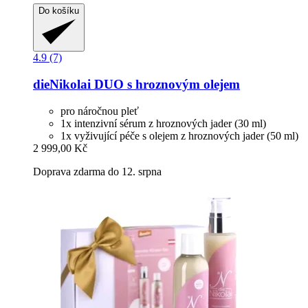
Do košíku
4.9 (7)
dieNikolai
DUO s hroznovým olejem
pro náročnou pleť
1x intenzivní sérum z hroznových jader (30 ml)
1x vyživující péče s olejem z hroznových jader (50 ml)
2 999,00 Kč
Doprava zdarma do 12. srpna