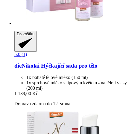
Do košíku
5.0 (1)
dieNikolai
Hýčkající sada pro tělo
1x bohaté tělové mléko (150 ml)
1x sprchové mléko s lipovým květem - na tělo i vlasy
(200 ml)
1 139,00 Kč
Doprava zdarma do 12. srpna