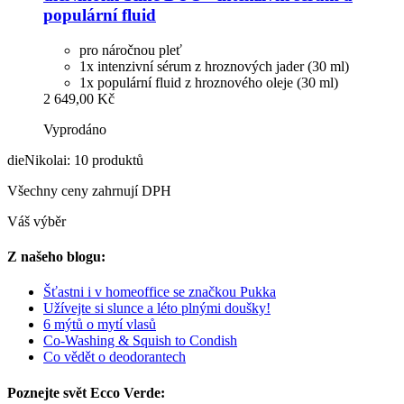
populární fluid
pro náročnou pleť
1x intenzivní sérum z hroznových jader (30 ml)
1x populární fluid z hroznového oleje (30 ml)
2 649,00 Kč
Vyprodáno
dieNikolai: 10 produktů
Všechny ceny zahrnují DPH
Váš výběr
Z našeho blogu:
Šťastni i v homeoffice se značkou Pukka
Užívejte si slunce a léto plnými doušky!
6 mýtů o mytí vlasů
Co-Washing & Squish to Condish
Co vědět o deodorantech
Poznejte svět Ecco Verde: