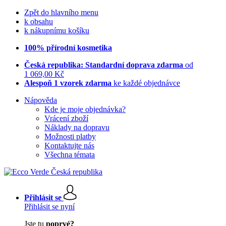
Zpět do hlavního menu
k obsahu
k nákupnímu košíku
100% přírodní kosmetika
Česká republika: Standardní doprava zdarma
od
1 069,00 Kč
Alespoň 1 vzorek zdarma
ke každé objednávce
Nápověda
Kde je moje objednávka?
Vrácení zboží
Náklady na dopravu
Možnosti platby
Kontaktujte nás
Všechna témata
Přihlásit se
Přihlásit se nyní
Jste tu
poprvé?