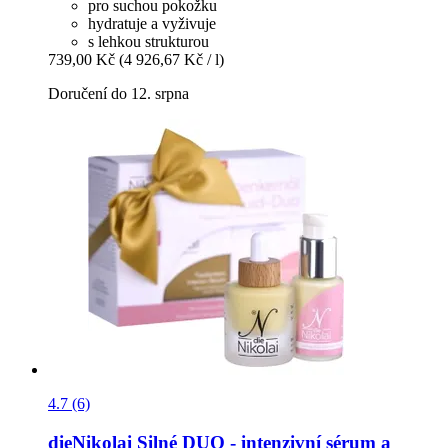
pro suchou pokožku
hydratuje a vyživuje
s lehkou strukturou
739,00 Kč
(4 926,67 Kč / l)
Doručení do 12. srpna
4.7 (6)
dieNikolai
Silné DUO -​ intenzivní sérum a