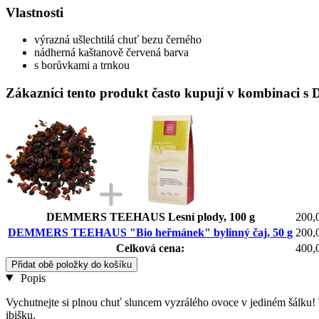
Vlastnosti
výrazná ušlechtilá chuť bezu černého
nádherná kaštanově červená barva
s borůvkami a trnkou
Zákazníci tento produkt často kupují v kombinac
DEMMERS TEEHAUS Lesní plody, 100 g
200,
DEMMERS TEEHAUS "Bio heřmánek" bylinný čaj, 50 g
200,
Celková cena:
400,
Přidat obě položky do košíku
Popis
Vychutnejte si plnou chuť sluncem vyzrálého ovoce v jediném šálku! T
ibišku.