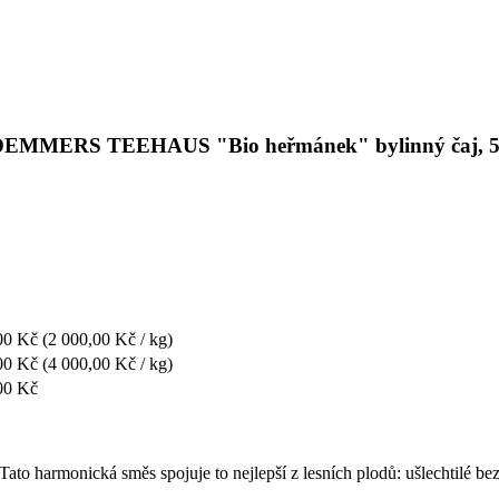
i s DEMMERS TEEHAUS "Bio heřmánek" bylinný čaj, 5
00 Kč
(2 000,00 Kč / kg)
00 Kč
(4 000,00 Kč / kg)
00 Kč
ato harmonická směs spojuje to nejlepší z lesních plodů: ušlechtilé bez