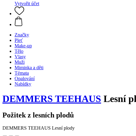
Vytvořit účet
Značky
Pleť
Make-up
Tělo
Vlasy
Muži
Miminka a děti
Témata
Opalování
Nabídky
DEMMERS TEEHAUS
Lesní pl
Požitek z lesních plodů
DEMMERS TEEHAUS Lesní plody