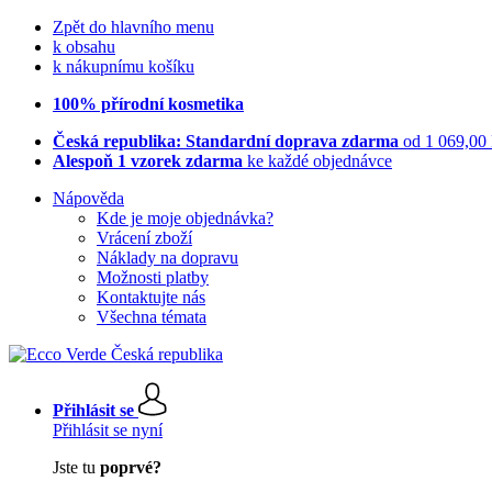
Zpět do hlavního menu
k obsahu
k nákupnímu košíku
100% přírodní kosmetika
Česká republika: Standardní doprava zdarma
od 1 069,00
Alespoň 1 vzorek zdarma
ke každé objednávce
Nápověda
Kde je moje objednávka?
Vrácení zboží
Náklady na dopravu
Možnosti platby
Kontaktujte nás
Všechna témata
Přihlásit se
Přihlásit se nyní
Jste tu
poprvé?