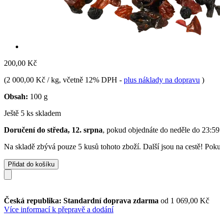
200,00 Kč
(
2 000,00 Kč / kg
, včetně 12% DPH
-
plus náklady na dopravu
)
Obsah:
100 g
Ještě 5 ks skladem
Doručení do středa, 12. srpna
, pokud objednáte do
neděle do 23:59
Na skladě zbývá pouze 5 kusů tohoto zboží. Další jsou na cestě! Pokud
Přidat do košíku
Česká republika: Standardní doprava zdarma
od 1 069,00 Kč
Více informací k přepravě a dodání