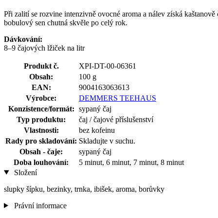
Při zalití se rozvine intenzivně ovocné aroma a nálev získá kaštanov
bobulový sen chutná skvěle po celý rok.
Dávkování:
8–9 čajových lžiček na litr
Produkt č.
XPI-DT-00-06361
Obsah:
100 g
EAN:
9004163063613
Výrobce:
DEMMERS TEEHAUS
Konzistence/formát:
sypaný čaj
Typ produktu:
čaj / čajové příslušenství
Vlastnosti:
bez kofeinu
Rady pro skladování:
Skladujte v suchu.
Obsah - čaje:
sypaný čaj
Doba louhování:
5 minut, 6 minut, 7 minut, 8 minut
Složení
slupky šípku, bezinky, trnka, ibišek, aroma, borůvky
Právní informace