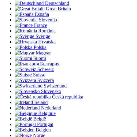
Deutschland
Great Britain
España
Slovenija
France
România
Sverige
Hrvatska
Polska
Magyar
Suomi
България
Schweiz
Suisse
Svizzera
Switzerland
Slovensko
Česká republika
Ireland
Nederland
Belgique
België
Portugal
Belgien
Norge