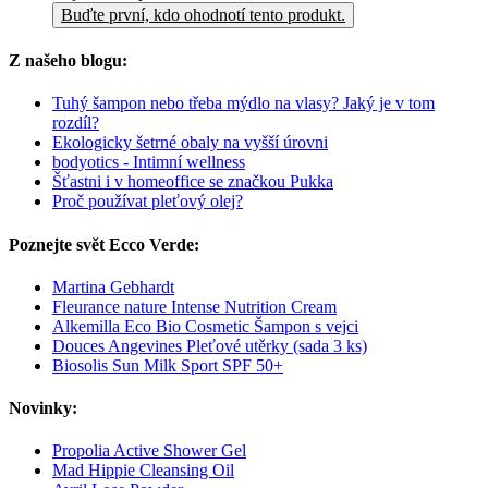
Buďte první, kdo ohodnotí tento produkt.
Z našeho blogu:
Tuhý šampon nebo třeba mýdlo na vlasy? Jaký je v tom
rozdíl?
Ekologicky šetrné obaly na vyšší úrovni
bodyotics - Intimní wellness
Šťastni i v homeoffice se značkou Pukka
Proč používat pleťový olej?
Poznejte svět Ecco Verde:
Martina Gebhardt
Fleurance nature Intense Nutrition Cream
Alkemilla Eco Bio Cosmetic Šampon s vejci
Douces Angevines Pleťové utěrky (sada 3 ks)
Biosolis Sun Milk Sport SPF 50+
Novinky:
Propolia Active Shower Gel
Mad Hippie Cleansing Oil