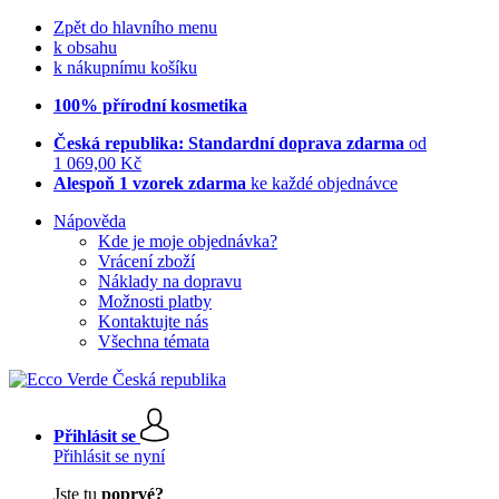
Zpět do hlavního menu
k obsahu
k nákupnímu košíku
100% přírodní kosmetika
Česká republika: Standardní doprava zdarma
od
1 069,00 Kč
Alespoň 1 vzorek zdarma
ke každé objednávce
Nápověda
Kde je moje objednávka?
Vrácení zboží
Náklady na dopravu
Možnosti platby
Kontaktujte nás
Všechna témata
Přihlásit se
Přihlásit se nyní
Jste tu
poprvé?