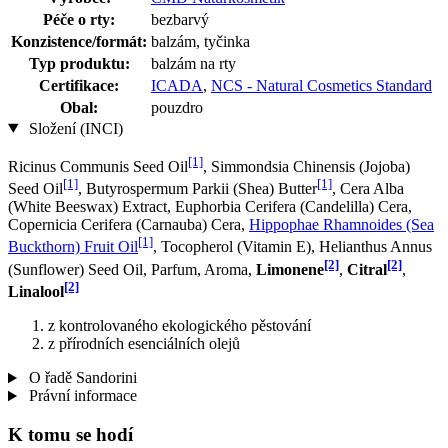
Péče o rty:
bezbarvý
Konzistence/formát:
balzám, tyčinka
Typ produktu:
balzám na rty
Certifikace:
ICADA
,
NCS - Natural Cosmetics Standard
Obal:
pouzdro
Složení (INCI)
[1]
Ricinus Communis Seed Oil
, Simmondsia Chinensis (Jojoba)
[1]
[1]
Seed Oil
, Butyrospermum Parkii (Shea) Butter
, Cera Alba
(White Beeswax) Extract, Euphorbia Cerifera (Candelilla) Cera,
Copernicia Cerifera (Carnauba) Cera,
Hippophae Rhamnoides (Sea
[1]
Buckthorn) Fruit Oil
, Tocopherol (Vitamin E), Helianthus Annus
[2]
[2]
(Sunflower) Seed Oil, Parfum, Aroma,
Limonene
,
Citral
,
[2]
Linalool
z kontrolovaného ekologického pěstování
z přírodních esenciálních olejů
O řadě Sandorini
Právní informace
K tomu se hodí