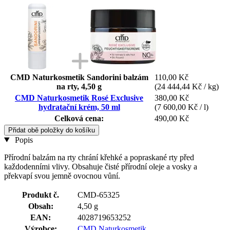
CMD Naturkosmetik Sandorini balzám
110,00 Kč
na rty, 4,50 g
(24 444,44 Kč / kg)
CMD Naturkosmetik Rosé Exclusive
380,00 Kč
hydratační krém, 50 ml
(7 600,00 Kč / l)
Celková cena:
490,00 Kč
Přidat obě položky do košíku
Popis
Přírodní balzám na rty chrání křehké a popraskané rty před
každodenními vlivy. Obsahuje čisté přírodní oleje a vosky a
překvapí svou jemně ovocnou vůní.
Produkt č.
CMD-65325
Obsah:
4,50 g
EAN:
4028719653252
Výrobce:
CMD Naturkosmetik