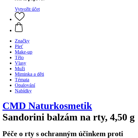
Vytvořit účet
Značky
Pleť
Make-up
Tělo
Vlasy
Muži
Miminka a děti
Témata
Opalování
Nabídky
CMD Naturkosmetik
Sandorini balzám na rty, 4,50 g
Péče o rty s ochranným účinkem proti