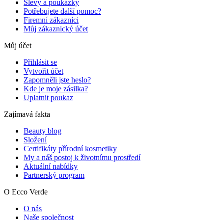
Slevy a poukázky
Potřebujete další pomoc?
Firemní zákazníci
Můj zákaznický účet
Můj účet
Přihlásit se
Vytvořit účet
Zapomněli jste heslo?
Kde je moje zásilka?
Uplatnit poukaz
Zajímavá fakta
Beauty blog
Složení
Certifikáty přírodní kosmetiky
My a náš postoj k životnímu prostředí
Aktuální nabídky
Partnerský program
O Ecco Verde
O nás
Naše společnost