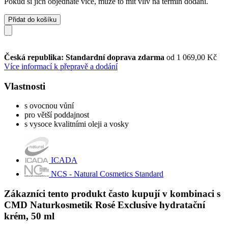
Pokud si jich objednáte více, může to mít vliv na termín dodání.
Přidat do košíku
Česká republika: Standardní doprava zdarma
od 1 069,00 Kč
Více informací k přepravě a dodání
Vlastnosti
s ovocnou vůní
pro větší poddajnost
s vysoce kvalitními oleji a vosky
ICADA
NCS - Natural Cosmetics Standard
Zákazníci tento produkt často kupují v kombinaci s
CMD Naturkosmetik Rosé Exclusive hydratační
krém, 50 ml