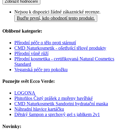
Zobrazit hodnocení
Nejsou k dispozici žádné zákaznické recenze.
Buďte první, kdo ohodnotí tento produkt.
Oblíbené kategorie:
Přírodní péče o tělo proti stárnutí
CMD Naturkosmetik - ošetřující tělové produkty
Přírodní vůně růží
Přírodní kosmetika - certifikovaná Natural Cosmetics
Standard
Veganská péče pro pokožku
Poznejte svět Ecco Verde:
LOGONA
Phitofilos Čistý prášek z mořeny bavířské
CMD Naturkosmetik Sandorini hydratační maska
Náhradní hlavice kartáčku
Dětský šampon a sprchový gel s jablkem 2v1
Novinky: