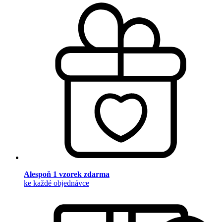
Alespoň 1 vzorek zdarma
ke každé objednávce