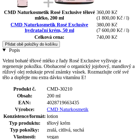
CMD Naturkosmetik Rosé Exclusive tělové
360,00 Kč
mléko, 200 ml
(1 800,00 Kč / l)
CMD Naturkosmetik Rosé Exclusive
380,00 Kč
hydratační krém, 50 ml
(7 600,00 Kč / l)
Celková cena:
740,00 Kč
Přidat obě položky do košíku
Popis
Velmi bohaté tělové mléko z řady Rosé Exclusive vyživuje a
regeneruje pokožku. Obohacené o organický jojobový, mandlový a
růžový olej redukuje první známky vrásek. Rozmazlujte celé své
tělo a dopřejte mu extra dávku vitamínu E!
Produkt č.
CMD-30210
Obsah:
200 ml
EAN:
4028719663435
Výrobce:
CMD Naturkosmetik
Konzistence/formát:
lotion
Typ produktu:
tělový krém
Typ pokožky:
zralá, citlivá, suchá
Vlastnosti:
vegan