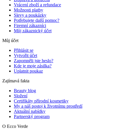
Vrácení zboží a refundace
Možnosti platby
Slevy a poukázky
Potřebujete další pomoc?
Firemní zákazníci
Můj zákaznický účet
Můj účet
Přihlásit se
Vytvořit účet
Zapomněli jste heslo?
Kde je moje zásilka?
Uplatnit poukaz
Zajímavá fakta
Beauty blog
Složení
Certifikáty přírodní kosmetiky
My a náš postoj k životnímu prostředí
Aktuální nabídky
Partnerský program
O Ecco Verde