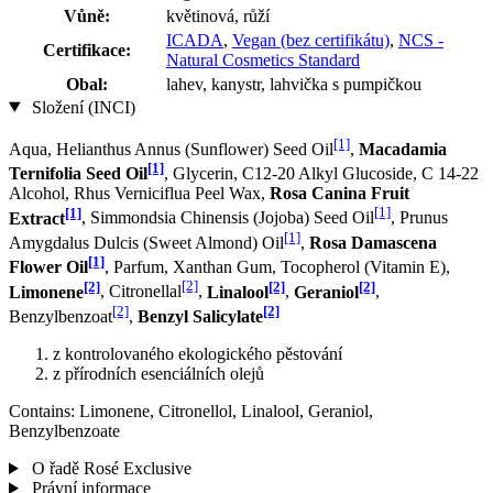
Vůně:
květinová, růží
ICADA
,
Vegan (bez certifikátu)
,
NCS -
Certifikace:
Natural Cosmetics Standard
Obal:
lahev, kanystr, lahvička s pumpičkou
Složení (INCI)
[1]
Aqua, Helianthus Annus (Sunflower) Seed Oil
,
Macadamia
[1]
Ternifolia Seed Oil
, Glycerin, C12-20 Alkyl Glucoside, C 14-22
Alcohol, Rhus Verniciflua Peel Wax,
Rosa Canina Fruit
[1]
[1]
Extract
, Simmondsia Chinensis (Jojoba) Seed Oil
, Prunus
[1]
Amygdalus Dulcis (Sweet Almond) Oil
,
Rosa Damascena
[1]
Flower Oil
, Parfum, Xanthan Gum, Tocopherol (Vitamin E),
[2]
[2]
[2]
[2]
Limonene
, Citronellal
,
Linalool
,
Geraniol
,
[2]
[2]
Benzylbenzoat
,
Benzyl Salicylate
z kontrolovaného ekologického pěstování
z přírodních esenciálních olejů
Contains: Limonene, Citronellol, Linalool, Geraniol,
Benzylbenzoate
O řadě Rosé Exclusive
Právní informace