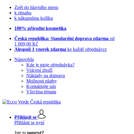
Zpět do hlavního menu
k obsahu
k nákupnímu košíku
100% přírodní kosmetika
Česká republika: Standardní doprava zdarma
od
1 069,00 Kč
Alespoň 1 vzorek zdarma
ke každé objednávce
Nápověda
Kde je moje objednávka?
Vrácení zboží
Náklady na dopravu
Možnosti platby
Kontaktujte nás
Všechna témata
Přihlásit se
Přihlásit se nyní
Jste tu
poprvé?