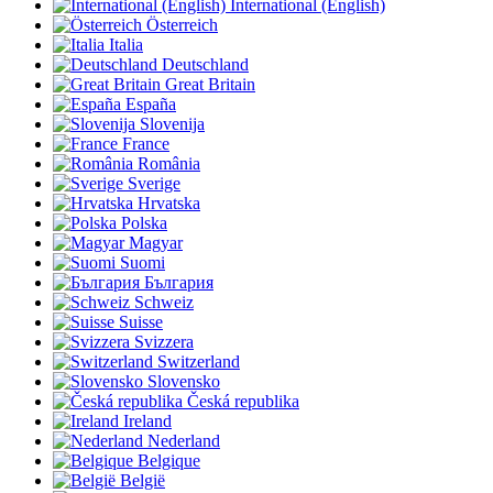
International (English)
Österreich
Italia
Deutschland
Great Britain
España
Slovenija
France
România
Sverige
Hrvatska
Polska
Magyar
Suomi
България
Schweiz
Suisse
Svizzera
Switzerland
Slovensko
Česká republika
Ireland
Nederland
Belgique
België