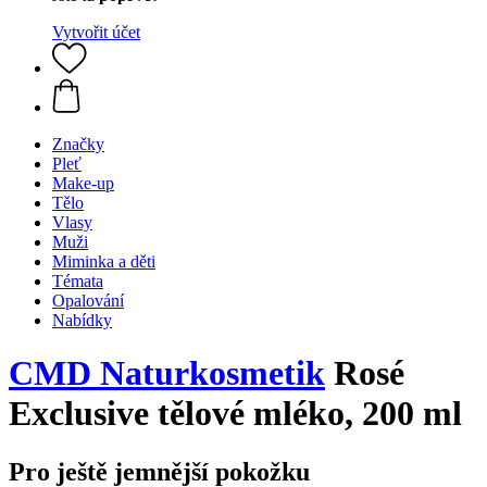
Vytvořit účet
Značky
Pleť
Make-up
Tělo
Vlasy
Muži
Miminka a děti
Témata
Opalování
Nabídky
CMD Naturkosmetik
Rosé
Exclusive tělové mléko, 200 ml
Pro ještě jemnější pokožku